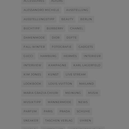
ACCESSOIRES
ADIDAS
ALESSANDRO MICHELE
AUSSTELLUNG
AUSSTELLUNGSTIPP
BEAUTY
BERLIN
BUCHTIPP
BURBERRY
CHANEL
DAMENMODE
DIOR
DÜFTE
FALL-WINTER
FOTOGRAFIE
GADGETS
GUCCI
HAMBURG
HERMÈS
INTERIEUR
INTERVIEW
KAMPAGNE
KARL LAGERFELD
KIM JONES
KUNST
LIVE STREAM
LOOKBOOK
LOUIS VUITTON
MAILAND
MARIA GRAZIA CHIURI
MEINUNG
MUSIK
MUSIKTIPP
MÄNNERMODE
NEWS
PARFUM
PARIS
PRADA
SCHUHE
SNEAKER
TASCHEN VERLAG
UHREN