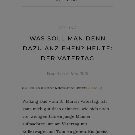
STYLING
WAS SOLL MAN DENN
DAZU ANZIEHEN? HEUTE:
DER VATERTAG
Posted on
3. Mai 2018
(
Blau
; Bild: Flickr-Nutzer ‚Liebeslakritze‘; Lizenz:
CC BY-SA 2.0
)
Walking Dad – am 10. Mai ist Vatertag. Ich
kann mich gut dran erinnern, wie sich noch
vor wenigen Jahren junge Männer
aufmachten, um am Vatertag mit
Bollerwagen auf Tour zu gehen. Ein (meist