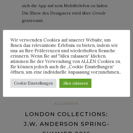
sich die App auf sein Mobiltelefon zu laden:
Die Show des Designers wird über
Grindr
gestreamt.
CONTINUE READING
Wir verwenden Cookies auf unserer Website, um
Ihnen das relevanteste Erlebnis zu bieten, indem wir
uns an Ihre Präferenzen und wiederholten Besuche
erinnern. Wenn Sie auf "Alles zulassen“ klicken,
3
Comments
stimmen Sie der Verwendung von ALLEN Cookies zu.
Sie können jedoch auch die „Cookie Einstellungen“
öffnen, um eine individuelle Anpassung vorzunehmen..
By
HORST
Cookie Einstellungen
Alles zulassen
ALLGEMEIN
LONDON COLLECTIONS:
J.W. ANDERSON SPRING-