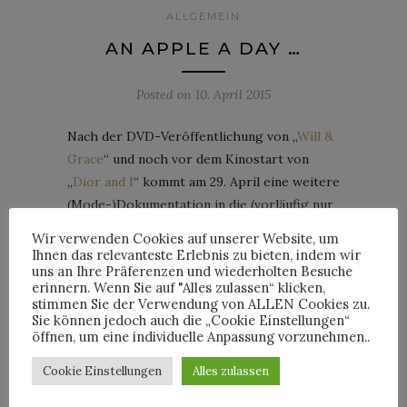
ALLGEMEIN
AN APPLE A DAY …
Posted on
10. April 2015
Nach der DVD-Veröffentlichung von „
Will &
Grace
“ und noch vor dem Kinostart von
„
Dior and I
“ kommt am 29. April eine weitere
(Mode-)Dokumentation in die (vorläufig nur
amerikanischen) Kinos: „Iris“. Mit 93 Jahren
Wir verwenden Cookies auf unserer Website, um
bekommt die New Yorker Stilikone und
Ihnen das relevanteste Erlebnis zu bieten, indem wir
uns an Ihre Präferenzen und wiederholten Besuche
Textildesignerin Iris Apfel jetzt ein
erinnern. Wenn Sie auf "Alles zulassen“ klicken,
filmisches Denkmal gesetzt. Mit dabei ist
stimmen Sie der Verwendung von ALLEN Cookies zu.
natürlich Carl, ihr mittlerweile 100-jähriger
Sie können jedoch auch die „Cookie Einstellungen“
öffnen, um eine individuelle Anpassung vorzunehmen..
Ehemann, der einen ähnlich fabelhaften
Look hat:
Cookie Einstellungen
Alles zulassen