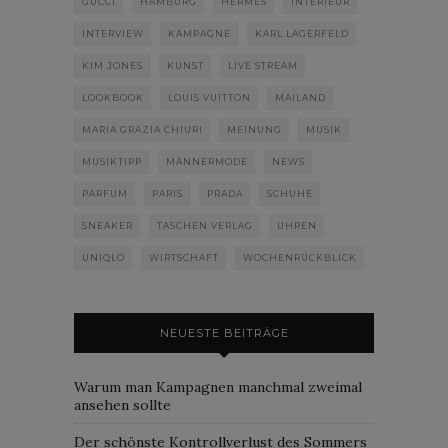
GUCCI
HAMBURG
HERMÈS
INTERIEUR
INTERVIEW
KAMPAGNE
KARL LAGERFELD
KIM JONES
KUNST
LIVE STREAM
LOOKBOOK
LOUIS VUITTON
MAILAND
MARIA GRAZIA CHIURI
MEINUNG
MUSIK
MUSIKTIPP
MÄNNERMODE
NEWS
PARFUM
PARIS
PRADA
SCHUHE
SNEAKER
TASCHEN VERLAG
UHREN
UNIQLO
WIRTSCHAFT
WOCHENRÜCKBLICK
NEUESTE BEITRÄGE
Warum man Kampagnen manchmal zweimal
ansehen sollte
Der schönste Kontrollverlust des Sommers