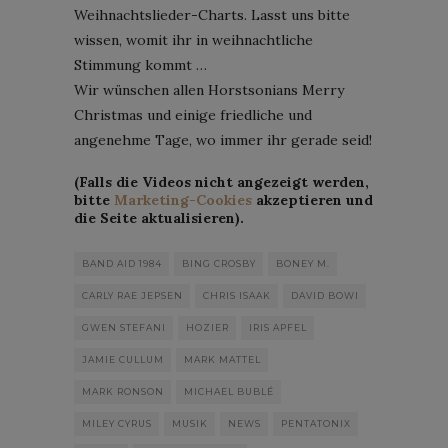
Weihnachtslieder-Charts. Lasst uns bitte
wissen, womit ihr in weihnachtliche
Stimmung kommt …
Wir wünschen allen Horstsonians Merry
Christmas und einige friedliche und
angenehme Tage, wo immer ihr gerade seid!
(Falls die Videos nicht angezeigt werden,
bitte
Marketing-Cookies
akzeptieren und
die Seite aktualisieren).
BAND AID 1984
BING CROSBY
BONEY M.
CARLY RAE JEPSEN
CHRIS ISAAK
DAVID BOWI
GWEN STEFANI
HOZIER
IRIS APFEL
JAMIE CULLUM
MARK MATTEL
MARK RONSON
MICHAEL BUBLÉ
MILEY CYRUS
MUSIK
NEWS
PENTATONIX