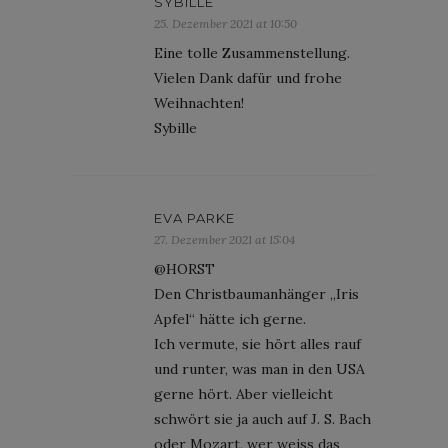
SYBILLE
25. Dezember 2021 at 10:50
Eine tolle Zusammenstellung.
Vielen Dank dafür und frohe
Weihnachten!
Sybille
EVA PARKE
27. Dezember 2021 at 15:04
@HORST
Den Christbaumanhänger „Iris
Apfel“ hätte ich gerne.
Ich vermute, sie hört alles rauf
und runter, was man in den USA
gerne hört. Aber vielleicht
schwört sie ja auch auf J. S. Bach
oder Mozart, wer weiss das