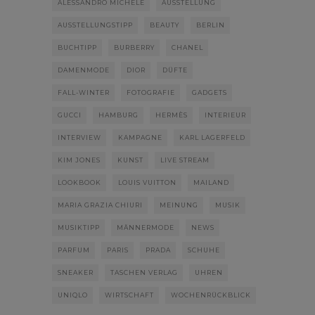
ALESSANDRO MICHELE
AUSSTELLUNG
AUSSTELLUNGSTIPP
BEAUTY
BERLIN
BUCHTIPP
BURBERRY
CHANEL
DAMENMODE
DIOR
DÜFTE
FALL-WINTER
FOTOGRAFIE
GADGETS
GUCCI
HAMBURG
HERMÈS
INTERIEUR
INTERVIEW
KAMPAGNE
KARL LAGERFELD
KIM JONES
KUNST
LIVE STREAM
LOOKBOOK
LOUIS VUITTON
MAILAND
MARIA GRAZIA CHIURI
MEINUNG
MUSIK
MUSIKTIPP
MÄNNERMODE
NEWS
PARFUM
PARIS
PRADA
SCHUHE
SNEAKER
TASCHEN VERLAG
UHREN
UNIQLO
WIRTSCHAFT
WOCHENRÜCKBLICK