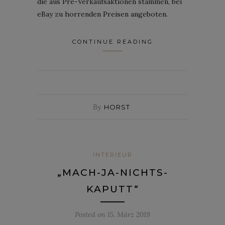
die aus Pre-Verkaufsaktionen stammen, bei
eBay zu horrenden Preisen angeboten.
CONTINUE READING
By
HORST
INTERIEUR
„MACH-JA-NICHTS-
KAPUTT“
Posted on
15. März 2019