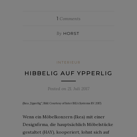
1
Comments
By
HORST
INTERIEUR
HIBBELIG AUF YPPERLIG
Posted on
21. Juli 2017
(Ikea „Ypperlig“; Bild: Courtesy of Inter IKEA Systems B.V. 2017)
Wenn ein Möbelkonzern (Ikea) mit einer
Designfirma, die hauptsächlich Möbelstücke
gestaltet (HAY), kooperiert, lohnt sich auf