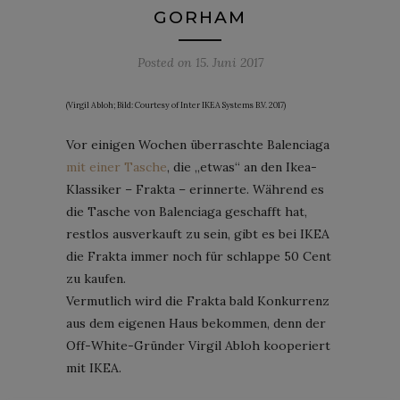
GORHAM
Posted on
15. Juni 2017
(Virgil Abloh; Bild: Courtesy of Inter IKEA Systems B.V. 2017)
Vor einigen Wochen überraschte Balenciaga
mit einer Tasche
, die „etwas“ an den Ikea-
Klassiker – Frakta – erinnerte. Während es
die Tasche von Balenciaga geschafft hat,
restlos ausverkauft zu sein, gibt es bei IKEA
die Frakta immer noch für schlappe 50 Cent
zu kaufen.
Vermutlich wird die Frakta bald Konkurrenz
aus dem eigenen Haus bekommen, denn der
Off-White-Gründer Virgil Abloh kooperiert
mit IKEA.