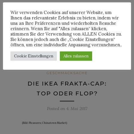
CONTINUE READING
Wir verwenden Cookies auf unserer Website, um
Ihnen das relevanteste Erlebnis zu bieten, indem wir
uns an Ihre Präferenzen und wiederholten Besuche
erinnern. Wenn Sie auf "Alles zulassen“ klicken,
1
Comments
stimmen Sie der Verwendung von ALLEN Cookies zu.
Sie können jedoch auch die „Cookie Einstellungen“
öffnen, um eine individuelle Anpassung vorzunehmen..
By
HORST
Cookie Einstellungen
Alles zulassen
GESCHMACKSACHE
DIE IKEA FRAKTA-CAP:
TOP ODER FLOP?
Posted on
4. Mai 2017
(Bild: Pleasures; Chinatown Market)