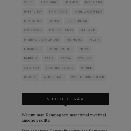
GUCCI
HAMBURG
HERMÈS
INTERIEUR
INTERVIEW
KAMPAGNE
KARL LAGERFELD
KIM JONES
KUNST
LIVE STREAM
LOOKBOOK
LOUIS VUITTON
MAILAND
MARIA GRAZIA CHIURI
MEINUNG
MUSIK
MUSIKTIPP
MÄNNERMODE
NEWS
PARFUM
PARIS
PRADA
SCHUHE
SNEAKER
TASCHEN VERLAG
UHREN
UNIQLO
WIRTSCHAFT
WOCHENRÜCKBLICK
NEUESTE BEITRÄGE
Warum man Kampagnen manchmal zweimal
ansehen sollte
Der schönste Kontrollverlust des Sommers