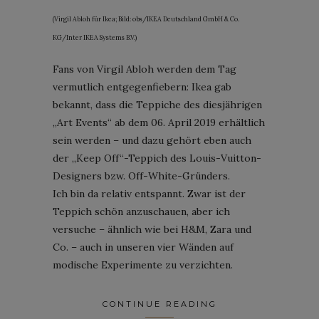
(Virgil Abloh für Ikea; Bild: obs/IKEA Deutschland GmbH & Co.
KG/Inter IKEA Systems B.V.)
Fans von Virgil Abloh werden dem Tag
vermutlich entgegenfiebern: Ikea gab
bekannt, dass die Teppiche des diesjährigen
„Art Events“ ab dem 06. April 2019 erhältlich
sein werden – und dazu gehört eben auch
der „Keep Off“-Teppich des Louis-Vuitton-
Designers bzw. Off-White-Gründers.
Ich bin da relativ entspannt. Zwar ist der
Teppich schön anzuschauen, aber ich
versuche – ähnlich wie bei H&M, Zara und
Co. – auch in unseren vier Wänden auf
modische Experimente zu verzichten.
CONTINUE READING