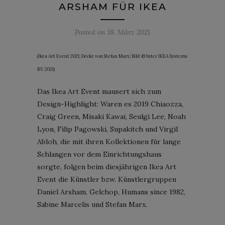
ARSHAM FÜR IKEA
Posted on
18. März 2021
(Ikea Art Event 2021; Decke von Stefan Marx; Bild: © Inter IKEA Systems
B.V. 2021)
Das Ikea Art Event mausert sich zum
Design-Highlight: Waren es 2019 Chiaozza,
Craig Green, Misaki Kawai, Seulgi Lee, Noah
Lyon, Filip Pagowski, Supakitch und Virgil
Abloh, die mit ihren Kollektionen für lange
Schlangen vor dem Einrichtungshaus
sorgte, folgen beim diesjährigen Ikea Art
Event die Künstler bzw. Künstlergruppen
Daniel Arsham, Gelchop, Humans since 1982,
Sabine Marcelis und Stefan Marx.