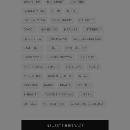
BUCHTIPP
BURBERRY
CHANEL
DAMENMODE
DIOR
DÜFTE
FALL-WINTER
FOTOGRAFIE
GADGETS
GUCCI
HAMBURG
HERMÈS
INTERIEUR
INTERVIEW
KAMPAGNE
KARL LAGERFELD
KIM JONES
KUNST
LIVE STREAM
LOOKBOOK
LOUIS VUITTON
MAILAND
MARIA GRAZIA CHIURI
MEINUNG
MUSIK
MUSIKTIPP
MÄNNERMODE
NEWS
PARFUM
PARIS
PRADA
SCHUHE
SNEAKER
TASCHEN VERLAG
UHREN
UNIQLO
WIRTSCHAFT
WOCHENRÜCKBLICK
NEUESTE BEITRÄGE