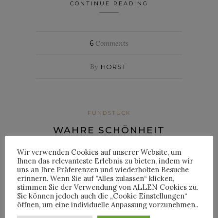
CONTINUE READING
6
Comments
By
HORST
FUNDSTÜCK
WAHRE SCHÖNHEIT
Wir verwenden Cookies auf unserer Website, um
Posted on
2. November 2016
Ihnen das relevanteste Erlebnis zu bieten, indem wir
uns an Ihre Präferenzen und wiederholten Besuche
Wahre Schönheit kommt von innen – dieser
erinnern. Wenn Sie auf "Alles zulassen“ klicken,
stimmen Sie der Verwendung von ALLEN Cookies zu.
alte Kalenderspruch ist zwar bekannt und
Sie können jedoch auch die „Cookie Einstellungen“
sicher richtig, er wird aber in Zeiten, in
öffnen, um eine individuelle Anpassung vorzunehmen..
denen dank diverser Filter aus jedermann