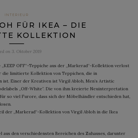
INTERIEUR
OH FÜR IKEA – DIE
TE KOLLEKTION
ted on
3. Oktober 2019
 die „KEEP OFF“-Teppiche aus der „Markerad“-Kollektion verlost
 die limitierte Kollektion von Teppichen, die in
st. Einer der Kreativen ist Virgil Abloh, Men’s Artistic
delabels „Off-White”. Die von ihm kreierte Neuinterpretation
ür so viel Furore, dass sich der Möbelhändler entschieden hat,
losen.
 der „Markerad“-Kollektion von Virgil Abloh in die Ikea
kel aus den verschiedensten Bereichen des Zuhauses, darunter