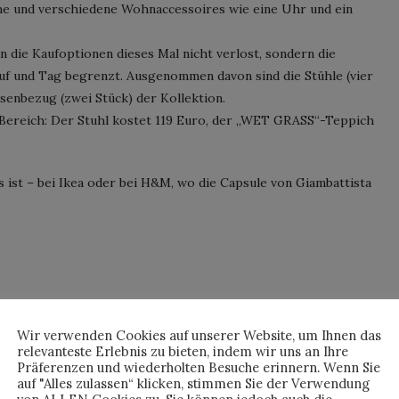
che und verschiedene Wohnaccessoires wie eine Uhr und ein
die Kaufoptionen dieses Mal nicht verlost, sondern die
uf und Tag begrenzt. Ausgenommen davon sind die Stühle (vier
ssenbezug (zwei Stück) der Kollektion.
-Bereich: Der Stuhl kostet 119 Euro, der „WET GRASS“-Teppich
 ist – bei Ikea oder bei H&M, wo die Capsule von Giambattista
By
HORST
Wir verwenden Cookies auf unserer Website, um Ihnen das
relevanteste Erlebnis zu bieten, indem wir uns an Ihre
Präferenzen und wiederholten Besuche erinnern. Wenn Sie
auf "Alles zulassen“ klicken, stimmen Sie der Verwendung