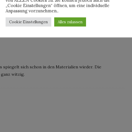
von ALLEN Cookies zu. Sie können jedoch auch die
„Cookie Einstellungen“ öffnen, um eine individuelle
Anpassung vorzunehmen..
Cookie Einstellungen
Alles zulassen
as spiegelt sich schon in den Materialien wieder. Die
 ganz witzig.