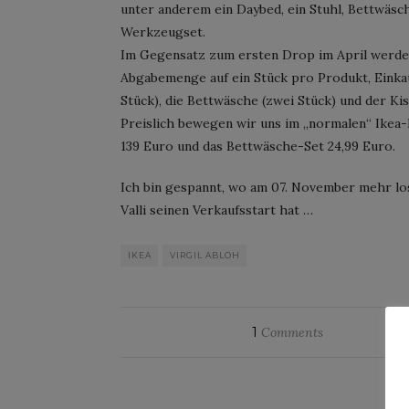
unter anderem ein Daybed, ein Stuhl, Bettwäs
Werkzeugset.
Im Gegensatz zum ersten Drop im April werden 
Abgabemenge auf ein Stück pro Produkt, Einka
Stück), die Bettwäsche (zwei Stück) und der Ki
Preislich bewegen wir uns im „normalen“ Ikea
139 Euro und das Bettwäsche-Set 24,99 Euro.
Ich bin gespannt, wo am 07. November mehr los
Valli seinen Verkaufsstart hat …
IKEA
VIRGIL ABLOH
1
Comments