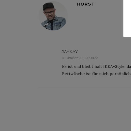
HORST
JAYKAY
4. Oktober 2019 at 10:55
Es ist und bleibt halt IKEA-Style, d
Bettwäsche ist für mich persönlich