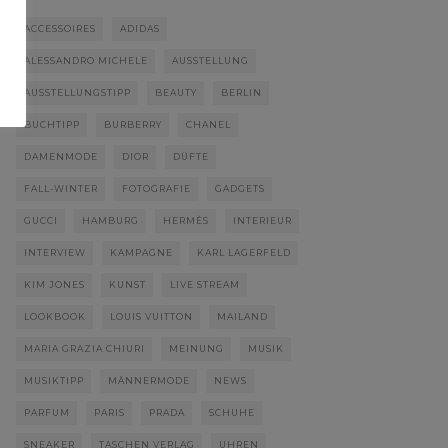
ACCESSOIRES
ADIDAS
ALESSANDRO MICHELE
AUSSTELLUNG
AUSSTELLUNGSTIPP
BEAUTY
BERLIN
BUCHTIPP
BURBERRY
CHANEL
DAMENMODE
DIOR
DÜFTE
FALL-WINTER
FOTOGRAFIE
GADGETS
GUCCI
HAMBURG
HERMÈS
INTERIEUR
INTERVIEW
KAMPAGNE
KARL LAGERFELD
KIM JONES
KUNST
LIVE STREAM
LOOKBOOK
LOUIS VUITTON
MAILAND
MARIA GRAZIA CHIURI
MEINUNG
MUSIK
MUSIKTIPP
MÄNNERMODE
NEWS
PARFUM
PARIS
PRADA
SCHUHE
SNEAKER
TASCHEN VERLAG
UHREN