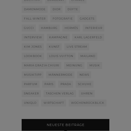
DAMENMODE
DIOR
DÜFTE
FALL-WINTER
FOTOGRAFIE
GADGETS
GUCCI
HAMBURG
HERMÈS
INTERIEUR
INTERVIEW
KAMPAGNE
KARL LAGERFELD
KIM JONES
KUNST
LIVE STREAM
LOOKBOOK
LOUIS VUITTON
MAILAND
MARIA GRAZIA CHIURI
MEINUNG
MUSIK
MUSIKTIPP
MÄNNERMODE
NEWS
PARFUM
PARIS
PRADA
SCHUHE
SNEAKER
TASCHEN VERLAG
UHREN
UNIQLO
WIRTSCHAFT
WOCHENRÜCKBLICK
NEUESTE BEITRÄGE