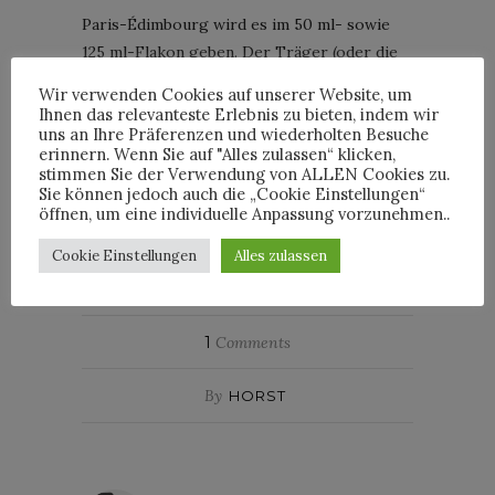
Paris-Édimbourg wird es im 50 ml- sowie
125 ml-Flakon geben. Der Träger (oder die
Trägerin: Die „Les Eaux de Chanel“-Düfte
Wir verwenden Cookies auf unserer Website, um
sind allesamt unisex) kann dann, bis es
Ihnen das relevanteste Erlebnis zu bieten, indem wir
uns an Ihre Präferenzen und wiederholten Besuche
wieder richtig möglich ist, zumindest im
erinnern. Wenn Sie auf "Alles zulassen“ klicken,
Geiste auf eine Schottlandreise gehen …
stimmen Sie der Verwendung von ALLEN Cookies zu.
Sie können jedoch auch die „Cookie Einstellungen“
öffnen, um eine individuelle Anpassung vorzunehmen..
BEAUTY
CHANEL
OLIVIER POLGE
PARIS
Cookie Einstellungen
Alles zulassen
SPRING-SUMMER
1
Comments
By
HORST