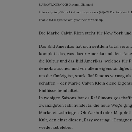
RUNWAY LOOKS: © 2018 Giovanni Giannoni
Artwork by Andy Warhol featured on garments ©/®/™ The Andy Warhol Founda
Thanks to the Sprouse family for their partnership
Die Marke Calvin Klein steht für New York und
Das Bild Amerikas hat sich seitdem total verän
komplett das, was davor Amerika und den „Ame
die Kultur und das Bild Amerikas, welches für F
demokratisches und vor allem eigenständiges 
um die fünfzig ist, stark. Raf Simons vermag al
schaffen – der Marke Calvin Klein diese Eigens
Einflüsse beinhaltet.
In wenigen Saisons hat es Raf Simons geschaff
zwanzigsten Jahrhunderts, die neue Wege ginge
Marke einzubringen. Ob Warhol oder Mappleth
Kult, den einst dieser „Easy wearing“-Designe
wiederzubeleben.