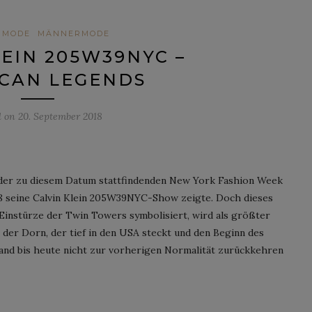
NMODE
MÄNNERMODE
LEIN 205W39NYC –
CAN LEGENDS
d on
20. September 2018
n der zu diesem Datum stattfindenden New York Fashion Week
18 seine Calvin Klein 205W39NYC-Show zeigte. Doch dieses
Einstürze der Twin Towers symbolisiert, wird als größter
 der Dorn, der tief in den USA steckt und den Beginn des
Land bis heute nicht zur vorherigen Normalität zurückkehren