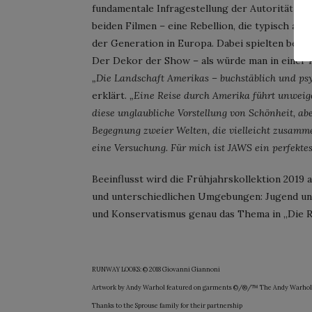
fundamentale Infragestellung der Autorität dur
beiden Filmen – eine Rebellion, die typisch ame
der Generation in Europa. Dabei spielten beso
Der Dekor der Show – als würde man in einer P
„Die Landschaft Amerikas – buchstäblich und psyc
erklärt.
„Eine Reise durch Amerika führt unweig
diese unglaubliche Vorstellung von Schönheit, 
Begegnung zweier Welten, die vielleicht zusamm
eine Versuchung. Für mich ist JAWS ein perfektes 
Beeinflusst wird die Frühjahrskollektion 2019
und unterschiedlichen Umgebungen: Jugend und 
und Konservatismus genau das Thema in „Die R
RUNWAY LOOKS: © 2018 Giovanni Giannoni
Artwork by Andy Warhol featured on garments ©/®/™ The Andy Warhol Founda
Thanks to the Sprouse family for their partnership