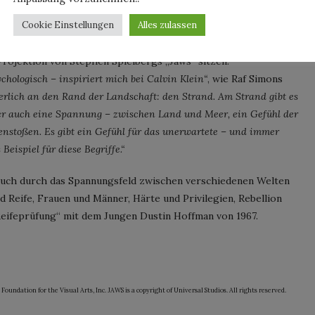
ch kritisches Hinterfragen und Einsetzen von Initiative in
Cookie Einstellungen
Alles zulassen
rikanisch war in der Zeit und Vorbild vieler kritischer Ansätze
nders die Regionen der Ost- und Westküste eine starke Rolle.
rojektion von Stephen Spielbergs „Jaws“ sitzen.
hologisch – inspiriert mich bei Calvin Klein“
, wie Raf Simons
erlich an den Rand der Landschaft: den Strand. Am Strand gibt es
aber auch eine Spannung – zwischen Land und Meer, ein Gefühl der
enstoßen. Es gibt ein Gefühl für das unerwartete – und immer
Beispiel für diese Begriffe.“
 auch durch das Spannungsfeld zwischen verschiedenen Welten
Reife, Frauen und Männer, Härte und Privilegien, Rebellion
eifeprüfung“ mit dem Jungen Dustin Hoffman von 1967.
tion for the Visual Arts, Inc. JAWS is a copyright of Universal Studios. All rights reserved.