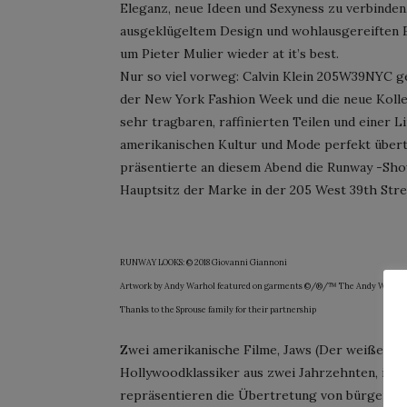
Eleganz, neue Ideen und Sexyness zu verbinden
ausgeklügeltem Design und wohlausgereiften E
um Pieter Mulier wieder at it’s best.
Nur so viel vorweg: Calvin Klein 205W39NYC ge
der New York Fashion Week und die neue Kollek
sehr tragbaren, raffinierten Teilen und einer L
amerikanischen Kultur und Mode perfekt überträg
präsentierte an diesem Abend die Runway -Sho
Hauptsitz der Marke in der 205 West 39th Stre
RUNWAY LOOKS: © 2018 Giovanni Giannoni
Artwork by Andy Warhol featured on garments ©/®/™ The Andy Warhol Founda
Thanks to the Sprouse family for their partnership
Zwei amerikanische Filme, Jaws (Der weiße Hai,
Hollywoodklassiker aus zwei Jahrzehnten, insp
repräsentieren die Übertretung von bürgerlich