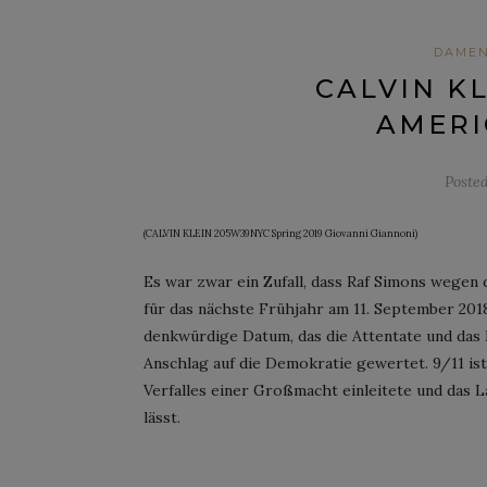
DAME
CALVIN K
AMERI
Poste
(CALVIN KLEIN 205W39NYC Spring 2019 Giovanni Giannoni)
Es war zwar ein Zufall, dass Raf Simons wege
für das nächste Frühjahr am 11. September 20
denkwürdige Datum, das die Attentate und das 
Anschlag auf die Demokratie gewertet. 9/11 ist
Verfalles einer Großmacht einleitete und das 
lässt.