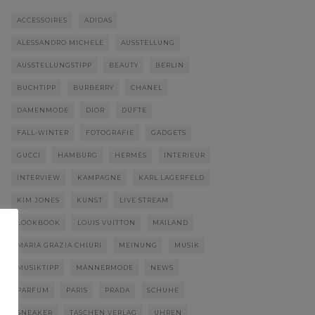
ACCESSOIRES
ADIDAS
ALESSANDRO MICHELE
AUSSTELLUNG
AUSSTELLUNGSTIPP
BEAUTY
BERLIN
BUCHTIPP
BURBERRY
CHANEL
DAMENMODE
DIOR
DÜFTE
FALL-WINTER
FOTOGRAFIE
GADGETS
GUCCI
HAMBURG
HERMÈS
INTERIEUR
INTERVIEW
KAMPAGNE
KARL LAGERFELD
KIM JONES
KUNST
LIVE STREAM
LOOKBOOK
LOUIS VUITTON
MAILAND
MARIA GRAZIA CHIURI
MEINUNG
MUSIK
MUSIKTIPP
MÄNNERMODE
NEWS
PARFUM
PARIS
PRADA
SCHUHE
SNEAKER
TASCHEN VERLAG
UHREN