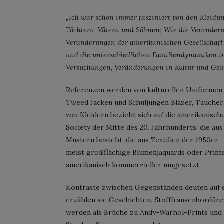
„Ich war schon immer fasziniert von den Kleidu
Töchtern, Vätern und Söhnen; Wie die Veränder
Veränderungen der amerikanischen Gesellschaft
und die unterschiedlichen Familiendynamiken im
Versuchungen, Veränderungen in Kultur und Gemei
Referenzen werden von kulturellen Uniformen 
Tweed Jacken und Schuljungen Blazer, Taucher
von Kleidern bezieht sich auf die amerikanisc
Society der Mitte des 20. Jahrhunderts, die au
Mustern besteht, die aus Textilien der 1950er
meist großflächige Blumenjaquards oder Prints
amerikanisch kommerzieller umgesetzt.
Kontraste zwischen Gegenständen deuten auf e
erzählen sie Geschichten. Stofffransenbordür
werden als Brüche zu Andy-Warhol-Prints und