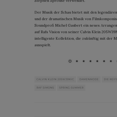
Stephen Sprouse verwendet.
Der Musik der Schau bietet mit den legendäre
und der dramatischen Musik von Filmkomponiste
Soundprofi Michel Gaubert ein neues Arrangem
auf Rafs Vision von seiner Calvin Klein 205W39
RUNWAY LOOKS: © 2018 Giov
intelligente Kollektion, die zukünftig mit der
featured on garments ©/®/™ 
ausspielt.
Arts, Inc. JAWS is a copyright
Thanks to the Sprouse family 
CALVIN KLEIN 205W39NYC
DAMENMODE
DIE REI
RAF SIMONS
SPRING-SUMMER