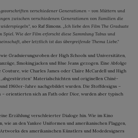
ngsvorschriften verschiedener Generationen – von Müttern und
ungen zwischen verschiedenen Generationen von Familien die
 widerspiegeln“
, so Raf Simons.
„Ich liebe den Film The Graduate
 Spiel. Wie der Film erforscht diese Sammlung Tabus und
nschaft, aber letztlich ist das übergreifende Thema Liebe.“
wie Graduierungsroben der High Schools und Universitäten,
anzüge, Smokingjacken und Blue Jeans gezogen. Eine Abfolge
he Couture, wie Charles James oder Claire McCardell und High
s „abgestürzten“ Materialschichten und originellen Chiné-
- und 1960er-Jahre nachgebildet wurden. Die Stoffdesigns –
 – orientierten sich an Fath oder Dior, wurden aber typisch
ine Erzählung verschleierter Dialoge hin. Wie im Kino
en, wie an den Yankee Uniformen und amerikanischen Flaggen,
 Artworks des amerikanischen Künstlers und Modedesigners