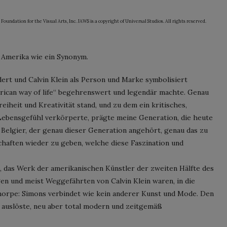
tion for the Visual Arts, Inc. JAWS is a copyright of Universal Studios. All rights reserved.
 Amerika wie ein Synonym.
dert und Calvin Klein als Person und Marke symbolisiert
rican way of life“ begehrenswert und legendär machte. Genau
reiheit und Kreativität stand, und zu dem ein kritisches,
Lebensgefühl verkörperte, prägte meine Generation, die heute
s Belgier, der genau dieser Generation angehört, genau das zu
chaften wieder zu geben, welche diese Faszination und
t, das Werk der amerikanischen Künstler der zweiten Hälfte des
n und meist Weggefährten von Calvin Klein waren, in die
orpe: Simons verbindet wie kein anderer Kunst und Mode. Den
r auslöste, neu aber total modern und zeitgemäß