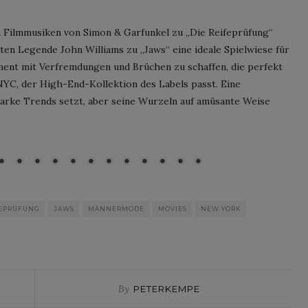
n Filmmusiken von Simon & Garfunkel zu „Die Reifeprüfung“
n Legende John Williams zu „Jaws“ eine ideale Spielwiese für
ent mit Verfremdungen und Brüchen zu schaffen, die perfekt
NYC, der High-End-Kollektion des Labels passt. Eine
anni Giannoni Artwork by Andy Warhol
 Marke Trends setzt, aber seine Wurzeln auf amüsante Weise
The Andy Warhol Foundation for the Visual
 of Universal Studios. All rights reserved.
for their partnership
FEPRÜFUNG
JAWS
MÄNNERMODE
MOVIES
NEW YORK
By
PETERKEMPE