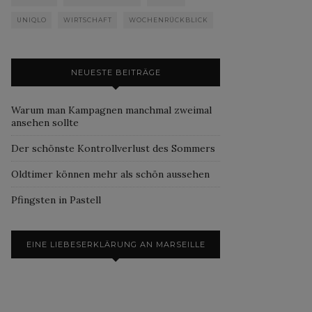
UNIQLO
WIRTSCHAFT
WOCHENRÜCKBLICK
NEUESTE BEITRÄGE
Warum man Kampagnen manchmal zweimal
ansehen sollte
Der schönste Kontrollverlust des Sommers
Oldtimer können mehr als schön aussehen
Pfingsten in Pastell
EINE LIEBESERKLÄRUNG AN MARSEILLE