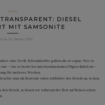
NEWS
TRANSPARENT: DIESEL
T MIT SAMSONITE
ed on
28. Oktober 2019
dere eins: Groß. Schrankkoffer galten als en vogue. Wer es
t nur – wie es heute bei interkontinentalen Flügen üblich ist –
idung für mehrere Wochen.
rachte man als Souvenir einen Aufkleber des Hotels an, in dem
us den Hotels, in denen wir während der Zeit auf Reisen schon
n.