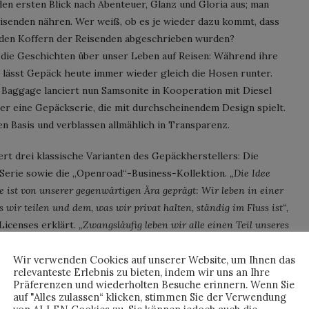
den ersten Blick nach Abenteuer, Glanz und Gloria aus; man
eisenden nähren. Wer weiß, ob es je wieder dazu kommt, dass
 den Koffern der Reisenden abgeschrieben wurden?
die Geschichten über unser Leben auf Reisen: Während ihre
, lässt Gepäck heute immer wieder gleich die Hosen runter.
aggage lanciert nun Samsonite in Kooperation mit Diesel
er eine Gepäckserie, die mit durchscheinendem Design spielt.
n Basis und verblassen allmählich in Transparenz.
ert drei klassische Varianten des Gepäckherstellers: Die
-Serie sowie die „Openroad“-Business-Kollektion.
„Die Idee
ist von unserer gegenwärtigen Ära geprägt: Wir leben in einer
 wir teilen und dem, was wir privat halten, ständig im Fluss ist“
,
Licenses erklärt.
„Zwangsläufig leben wir alle einen Teil unseres
le Medien, unsere Arbeit, unsere sozialen Gruppen.“
ute wichtig zu sein scheint, dem Beobachter durch seinen
Wir verwenden Cookies auf unserer Website, um Ihnen das
relevanteste Erlebnis zu bieten, indem wir uns an Ihre
önnen …
Präferenzen und wiederholten Besuche erinnern. Wenn Sie
auf "Alles zulassen“ klicken, stimmen Sie der Verwendung