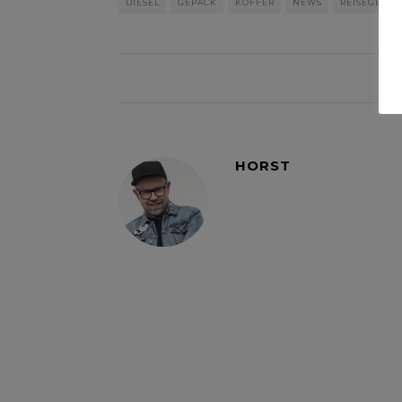
DIESEL
GEPÄCK
KOFFER
NEWS
REISEGEPÄC
HORST