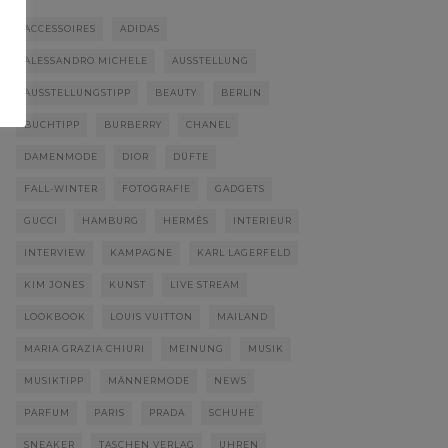
ACCESSOIRES
ADIDAS
ALESSANDRO MICHELE
AUSSTELLUNG
AUSSTELLUNGSTIPP
BEAUTY
BERLIN
BUCHTIPP
BURBERRY
CHANEL
DAMENMODE
DIOR
DÜFTE
FALL-WINTER
FOTOGRAFIE
GADGETS
GUCCI
HAMBURG
HERMÈS
INTERIEUR
INTERVIEW
KAMPAGNE
KARL LAGERFELD
KIM JONES
KUNST
LIVE STREAM
LOOKBOOK
LOUIS VUITTON
MAILAND
MARIA GRAZIA CHIURI
MEINUNG
MUSIK
MUSIKTIPP
MÄNNERMODE
NEWS
PARFUM
PARIS
PRADA
SCHUHE
SNEAKER
TASCHEN VERLAG
UHREN