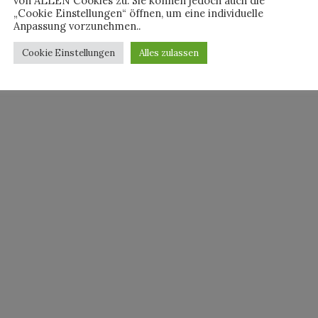
von ALLEN Cookies zu. Sie können jedoch auch die
K
SAMSONITE
„Cookie Einstellungen“ öffnen, um eine individuelle
Anpassung vorzunehmen..
Cookie Einstellungen
Alles zulassen
By
HORST