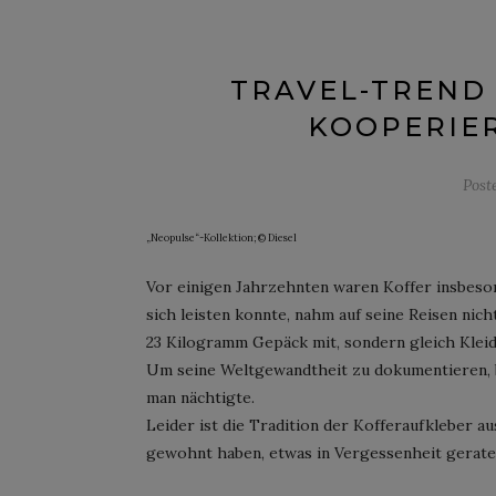
TRAVEL-TREND 
KOOPERIER
Post
„Neopulse“-Kollektion; © Diesel
Vor einigen Jahrzehnten waren Koffer insbeson
sich leisten konnte, nahm auf seine Reisen nich
23 Kilogramm Gepäck mit, sondern gleich Kle
Um seine Weltgewandtheit zu dokumentieren, b
man nächtigte.
Leider ist die Tradition der Kofferaufkleber a
gewohnt haben, etwas in Vergessenheit gerate