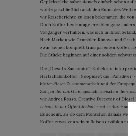
Gepäckstücke sahen
damals
einfach schon auf 
wollte ja schließlich auch den Ruhm des Weltr
wir Reiseberichte zu lesen bekommen, die von
Doch Koffer heutzutage erzählen ganz anders 
Vorgänger verhüllten, was sich in ihnen befand
Nach Marken wie Crumbler, Rimowa und Crash B
zwar keinen komplett transparenten Koffer, ab
Die Stücke beginnen auf einer soliden schwarze
Die „Diesel x Samsonite“-Kollektion interpreti
Hartschalenkoffer „Neopulse“, die „Paradiver“
hinter dieser Zusammenarbeit und der Kampagne 
Zeit, in der das Gleichgewicht zwischen dem, was
wie Andrea Rosso, Creative Director of Diesel 
Lebens in der Öffentlichkeit – sei es durch sozia
Es scheint, als ob dem Menschen damals wie he
Koffer etwas von seinen Reisen erzählen zu k