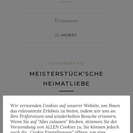
1
Comments
By
HORST
SCHREIBGERÄTE
MEISTERSTÜCK’SCHE
HEIMATLIEBE
Posted on
15. November 2016
Wir verwenden Cookies auf unserer Website, um Ihnen
das relevanteste Erlebnis zu bieten, indem wir uns an
(Elbphilharmonie Hamburg; Bild: Montblanc)
Ihre Präferenzen und wiederholten Besuche erinnern.
Wenn Sie auf "Alles zulassen“ klicken, stimmen Sie der
Nichts für ungut Wuppertal – Trotz
Verwendung von ALLEN Cookies zu. Sie können jedoch
auch die „Cookie Einstellungen“ öffnen, um eine