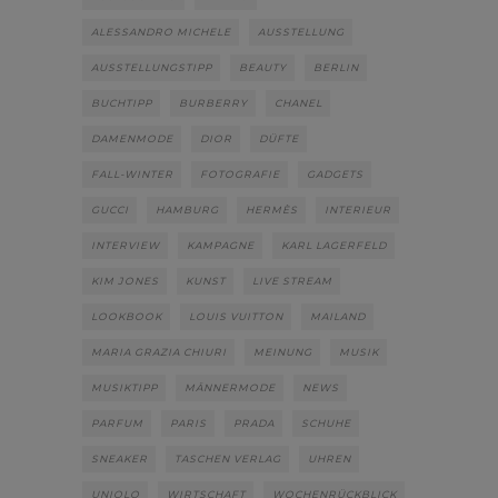
ALESSANDRO MICHELE
AUSSTELLUNG
AUSSTELLUNGSTIPP
BEAUTY
BERLIN
BUCHTIPP
BURBERRY
CHANEL
DAMENMODE
DIOR
DÜFTE
FALL-WINTER
FOTOGRAFIE
GADGETS
GUCCI
HAMBURG
HERMÈS
INTERIEUR
INTERVIEW
KAMPAGNE
KARL LAGERFELD
KIM JONES
KUNST
LIVE STREAM
LOOKBOOK
LOUIS VUITTON
MAILAND
MARIA GRAZIA CHIURI
MEINUNG
MUSIK
MUSIKTIPP
MÄNNERMODE
NEWS
PARFUM
PARIS
PRADA
SCHUHE
SNEAKER
TASCHEN VERLAG
UHREN
UNIQLO
WIRTSCHAFT
WOCHENRÜCKBLICK