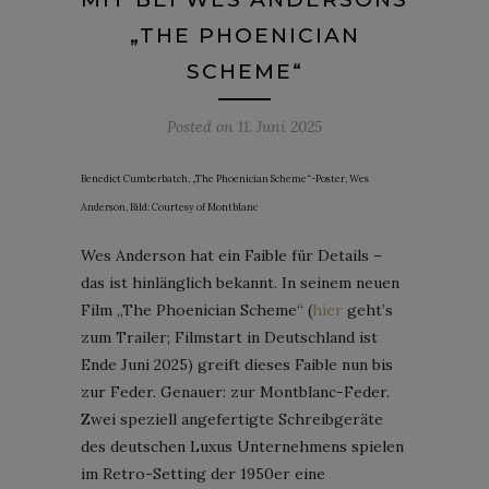
„THE PHOENICIAN
SCHEME“
Posted on
11. Juni 2025
Benedict Cumberbatch, „The Phoenician Scheme“-Poster, Wes
Anderson, Bild: Courtesy of Montblanc
Wes Anderson hat ein Faible für Details –
das ist hinlänglich bekannt. In seinem neuen
Film „The Phoenician Scheme“ (
hier
geht’s
zum Trailer; Filmstart in Deutschland ist
Ende Juni 2025) greift dieses Faible nun bis
zur Feder. Genauer: zur Montblanc-Feder.
Zwei speziell angefertigte Schreibgeräte
des deutschen Luxus Unternehmens spielen
im Retro-Setting der 1950er eine