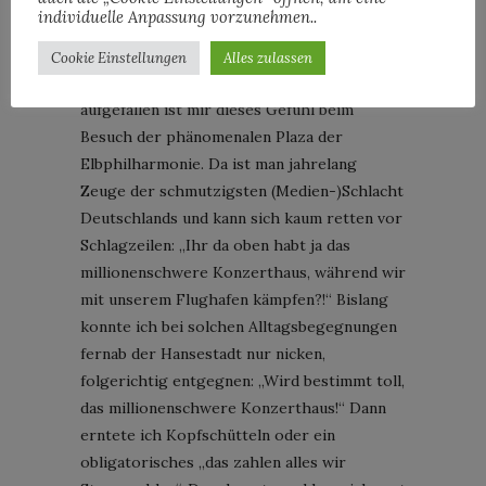
fünfjähriger Hin-und-Wieder-Nicht-So-
individuelle Anpassung vorzunehmen..
Richtig-Liebe, fühle ich mich aufgenommen
in Hamburg. Fühle mich stückweit
Cookie Einstellungen
Alles zulassen
zugehörig und ja: auch zuhause. Zuletzt
aufgefallen ist mir dieses Gefühl beim
Besuch der phänomenalen Plaza der
Elbphilharmonie. Da ist man jahrelang
Zeuge der schmutzigsten (Medien-)Schlacht
Deutschlands und kann sich kaum retten vor
Schlagzeilen: „Ihr da oben habt ja das
millionenschwere Konzerthaus, während wir
mit unserem Flughafen kämpfen?!“ Bislang
konnte ich bei solchen Alltagsbegegnungen
fernab der Hansestadt nur nicken,
folgerichtig entgegnen: „Wird bestimmt toll,
das millionenschwere Konzerthaus!“ Dann
erntete ich Kopfschütteln oder ein
obligatorisches „das zahlen alles wir