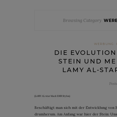
Browsing Category
WERB
WERBUNG: 
DIE EVOLUTION
STEIN UND MEI
AMY AL-STAR
Post
(LAMY AL-star black EMR Stylus)
Beschäftigt man sich mit der Entwicklung von
drumherum. Am Anfang war hier der Stein: Uns