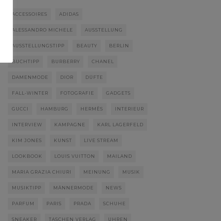
ACCESSOIRES
ADIDAS
ALESSANDRO MICHELE
AUSSTELLUNG
AUSSTELLUNGSTIPP
BEAUTY
BERLIN
BUCHTIPP
BURBERRY
CHANEL
DAMENMODE
DIOR
DÜFTE
FALL-WINTER
FOTOGRAFIE
GADGETS
GUCCI
HAMBURG
HERMÈS
INTERIEUR
INTERVIEW
KAMPAGNE
KARL LAGERFELD
KIM JONES
KUNST
LIVE STREAM
LOOKBOOK
LOUIS VUITTON
MAILAND
MARIA GRAZIA CHIURI
MEINUNG
MUSIK
MUSIKTIPP
MÄNNERMODE
NEWS
PARFUM
PARIS
PRADA
SCHUHE
SNEAKER
TASCHEN VERLAG
UHREN