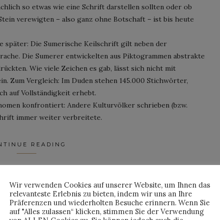
chlich so etwas wie eine Schrift darstellen sollten oder ob
tein verewigten – also ganz ohne Botschaft – ist bis heute
 später: Die Sumerische Keilschrift gilt neben der
sprache. Die Sumerer entwickelten aus Piktogrammen abstrakte
drückten. Wie viele Zeichen es gab, lässt sich nicht mit
in. Zum Vergleich: Im Duden stehen 145.000 Stichwörter,
h auf Vollständigkeit erhebt.
nomen konfrontiert: Andere Kulturvölker schrieben (bzw.
hrift immer weiter verbreitete.
NTINUE READING
Wir verwenden Cookies auf unserer Website, um Ihnen das
By
HORST
relevanteste Erlebnis zu bieten, indem wir uns an Ihre
Präferenzen und wiederholten Besuche erinnern. Wenn Sie
auf "Alles zulassen“ klicken, stimmen Sie der Verwendung