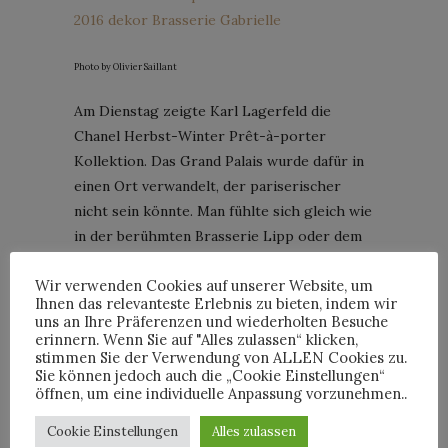
Photo by Olivier Saillant
Am Dienstag zeigte Karl Lagerfeld die
Chanel Herbst-Winter Prêt-à-porter
Kollektion. Das Grand Palais wurde dafür in
einen Ort verwandelt, der pariserischer
nicht sein könnte. Man fühlte sich gleich wie
in der berühmten Brasserie Lipp oder dem
Café de Flore, das seit jeher einer der
Wir verwenden Cookies auf unserer Website, um
Lieblingsplätze von Lagerfeld in Saint
Ihnen das relevanteste Erlebnis zu bieten, indem wir
Germain ist. Der Dekor war wie immer
uns an Ihre Präferenzen und wiederholten Besuche
perfekt bis ins letzte Detail umgesetzt,
erinnern. Wenn Sie auf "Alles zulassen“ klicken,
stimmen Sie der Verwendung von ALLEN Cookies zu.
inklusive der typischen, etwas grummeligen,
Sie können jedoch auch die „Cookie Einstellungen“
in die Jahre gekommenen Kellnern und den
öffnen, um eine individuelle Anpassung vorzunehmen..
wackeligen Champagnerkühler-Haltern.
Cookie Einstellungen
Alles zulassen
Nicht fehlen durften die rot gepolsterten