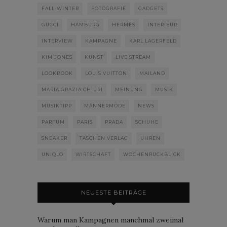
FALL-WINTER
FOTOGRAFIE
GADGETS
GUCCI
HAMBURG
HERMÈS
INTERIEUR
INTERVIEW
KAMPAGNE
KARL LAGERFELD
KIM JONES
KUNST
LIVE STREAM
LOOKBOOK
LOUIS VUITTON
MAILAND
MARIA GRAZIA CHIURI
MEINUNG
MUSIK
MUSIKTIPP
MÄNNERMODE
NEWS
PARFUM
PARIS
PRADA
SCHUHE
SNEAKER
TASCHEN VERLAG
UHREN
UNIQLO
WIRTSCHAFT
WOCHENRÜCKBLICK
NEUESTE BEITRÄGE
Warum man Kampagnen manchmal zweimal