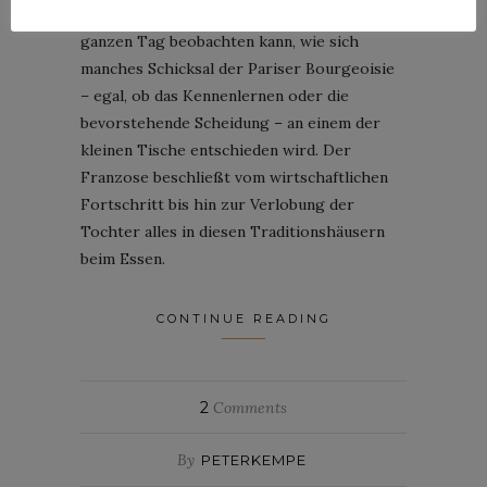
Sitzbänke, von denen man in den Cafés den
ganzen Tag beobachten kann, wie sich
manches Schicksal der Pariser Bourgeoisie
– egal, ob das Kennenlernen oder die
bevorstehende Scheidung – an einem der
kleinen Tische entschieden wird. Der
Franzose beschließt vom wirtschaftlichen
Fortschritt bis hin zur Verlobung der
Tochter alles in diesen Traditionshäusern
beim Essen.
CONTINUE READING
2
Comments
By
PETERKEMPE