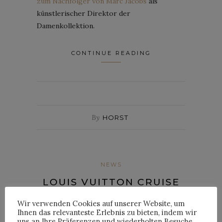
zum Nachfolger von Marc Jacobs
als
künstlerischer Direktor der
Damenkollektion.
CONTINUE READING
By
HORST
NEWS
LOUIS VUITTON CRUISE
2024
Wir verwenden Cookies auf unserer Website, um
Ihnen das relevanteste Erlebnis zu bieten, indem wir
uns an Ihre Präferenzen und wiederholten Besuche