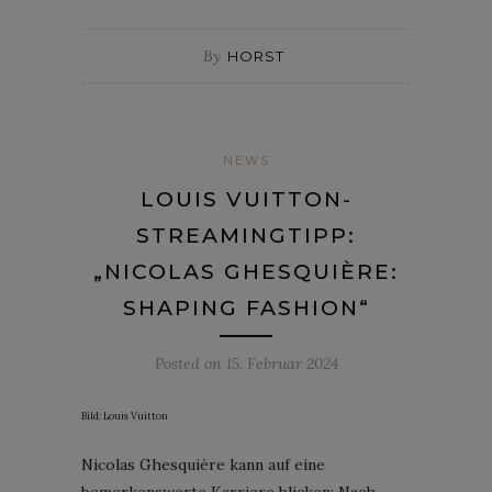
By
HORST
NEWS
LOUIS VUITTON-
STREAMINGTIPP:
„NICOLAS GHESQUIÈRE:
SHAPING FASHION“
Posted on
15. Februar 2024
Bild: Louis Vuitton
Nicolas Ghesquière kann auf eine
bemerkenswerte Karriere blicken: Nach