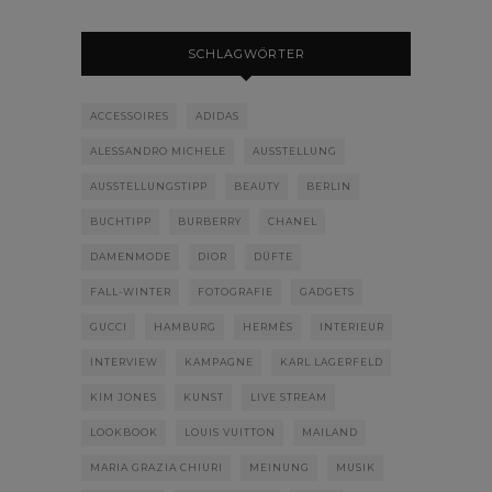
SCHLAGWÖRTER
ACCESSOIRES
ADIDAS
ALESSANDRO MICHELE
AUSSTELLUNG
AUSSTELLUNGSTIPP
BEAUTY
BERLIN
BUCHTIPP
BURBERRY
CHANEL
DAMENMODE
DIOR
DÜFTE
FALL-WINTER
FOTOGRAFIE
GADGETS
GUCCI
HAMBURG
HERMÈS
INTERIEUR
INTERVIEW
KAMPAGNE
KARL LAGERFELD
KIM JONES
KUNST
LIVE STREAM
LOOKBOOK
LOUIS VUITTON
MAILAND
MARIA GRAZIA CHIURI
MEINUNG
MUSIK