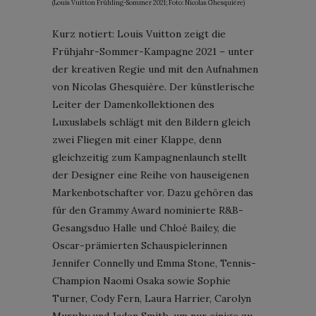
(Louis Vuitton Frühling-Sommer 2021; Foto: Nicolas Ghesquière)
Kurz notiert: Louis Vuitton zeigt die
Frühjahr-Sommer-Kampagne 2021 – unter
der kreativen Regie und mit den Aufnahmen
von Nicolas Ghesquière. Der künstlerische
Leiter der Damenkollektionen des
Luxuslabels schlägt mit den Bildern gleich
zwei Fliegen mit einer Klappe, denn
gleichzeitig zum Kampagnenlaunch stellt
der Designer eine Reihe von hauseigenen
Markenbotschafter vor. Dazu gehören das
für den Grammy Award nominierte R&B-
Gesangsduo Halle und Chloé Bailey, die
Oscar-prämierten Schauspielerinnen
Jennifer Connelly und Emma Stone, Tennis-
Champion Naomi Osaka sowie Sophie
Turner, Cody Fern, Laura Harrier, Carolyn
Murphy und Jaden Smith, um nur einige zu