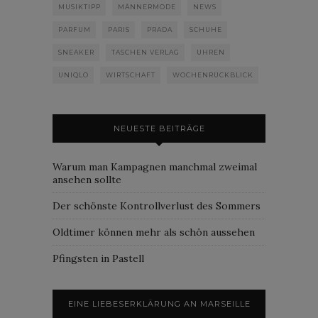
MUSIKTIPP
MÄNNERMODE
NEWS
PARFUM
PARIS
PRADA
SCHUHE
SNEAKER
TASCHEN VERLAG
UHREN
UNIQLO
WIRTSCHAFT
WOCHENRÜCKBLICK
NEUESTE BEITRÄGE
Warum man Kampagnen manchmal zweimal
ansehen sollte
Der schönste Kontrollverlust des Sommers
Oldtimer können mehr als schön aussehen
Pfingsten in Pastell
EINE LIEBESERKLÄRUNG AN MARSEILLE