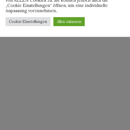
von ALLEN Cookies zu. Sie können jedoch auch die
„Cookie Einstellungen“ öffnen, um eine individuelle
Anpassung vorzunehmen..
By
HORST
Cookie Einstellungen
Alles zulassen