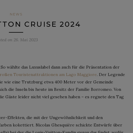
NEWS
TTON CRUISE 2024
sted on
26. Mai 2023
 So wählte das Luxuslabel dann auch für die Präsentation der
roßen Touristenattraktionen am Lago Maggiore
. Der Legende
 die wie eine Trutzburg etwa 400 Meter vor der Gemeinde
 sich die Inseln bis heute im Besitz der Familie Borromeo. Von
ie Gäste leider nicht viel gesehen haben – es regnete den Tag
ayer-Effekten, die mit der Ungewöhnlichkeit und den
arben kokettiert. Nicolas Ghesquière schickte Entwürfe über
ella) bei der die Louis-Vuitton-Kundin genau das findet, wofür