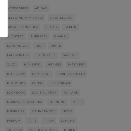
ACCESSOIRES
ADIDAS
ALESSANDRO MICHELE
AUSSTELLUNG
AUSSTELLUNGSTIPP
BEAUTY
BERLIN
BUCHTIPP
BURBERRY
CHANEL
DAMENMODE
DIOR
DÜFTE
FALL-WINTER
FOTOGRAFIE
GADGETS
GUCCI
HAMBURG
HERMÈS
INTERIEUR
INTERVIEW
KAMPAGNE
KARL LAGERFELD
KIM JONES
KUNST
LIVE STREAM
LOOKBOOK
LOUIS VUITTON
MAILAND
MARIA GRAZIA CHIURI
MEINUNG
MUSIK
MUSIKTIPP
MÄNNERMODE
NEWS
PARFUM
PARIS
PRADA
SCHUHE
SNEAKER
TASCHEN VERLAG
UHREN