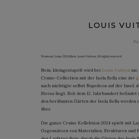
LOUIS VUI
Po
Womens Cruise 2024 Show, Louis Vuitton, All rights reserved
Nein, kleingestapelt wird bei
Louis Vuitton
nie.
Cruise-Collection mit der Isola Bella eine
der
g
nach nächtigte selbst Napoleon auf der Insel,
Stresa liegt. Seit dem 12. Jahrhundert befindet
den berühmten Gärten der Isola Bella werden d
über.
Die ganze Cruise Kollektion 2024 spielt mit L
Gegensätzen von Materialien, Strukturen und F
den Laufsteg (bzw. durch die Gärten der Isola B