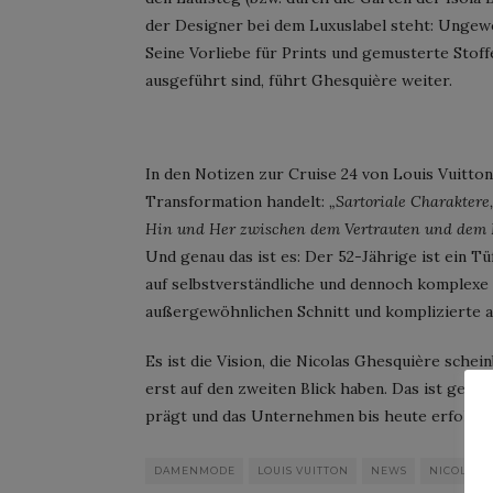
der Designer bei dem Luxuslabel steht: Ungewö
Seine Vorliebe für Prints und gemusterte Stof
ausgeführt sind, führt Ghesquière weiter.
In den Notizen zur Cruise 24 von Louis Vuitton
Transformation handelt:
„Sartoriale Charaktere,
Hin und Her zwischen dem Vertrauten und dem 
Und genau das ist es: Der 52-Jährige ist ein T
auf selbstverständliche und dennoch komplexe 
außergewöhnlichen Schnitt und komplizierte a
Es ist die Vision, die Nicolas Ghesquière schein
erst auf den zweiten Blick haben. Das ist gena
prägt und das Unternehmen bis heute erfolgrei
DAMENMODE
LOUIS VUITTON
NEWS
NICOLAS 