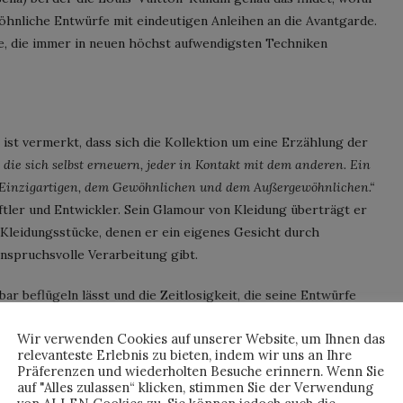
hnliche Entwürfe mit eindeutigen Anleihen an die Avantgarde.
fe, die immer in neuen höchst aufwendigsten Techniken
 ist vermerkt, dass sich die Kollektion um eine Erzählung der
 die sich selbst erneuern, jeder in Kontakt mit dem anderen. Ein
Einzigartigen, dem Gewöhnlichen und dem Außergewöhnlichen.“
üftler und Entwickler. Sein Glamour von Kleidung überträgt er
Kleidungsstücke, denen er ein eigenes Gesicht durch
nspruchsvolle Verarbeitung gibt.
bar beflügeln lässt und die Zeitlosigkeit, die seine Entwürfe
u die Philosophie, die den Markenkern von Vuitton seit 1854
Wir verwenden Cookies auf unserer Website, um Ihnen das
ch sein lässt …
relevanteste Erlebnis zu bieten, indem wir uns an Ihre
Präferenzen und wiederholten Besuche erinnern. Wenn Sie
auf "Alles zulassen“ klicken, stimmen Sie der Verwendung
GHESQUIÈRE