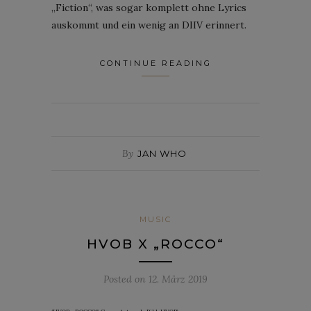
„Fiction“, was sogar komplett ohne Lyrics
auskommt und ein wenig an DIIV erinnert.
CONTINUE READING
By
JAN WHO
MUSIC
HVOB X „ROCCO“
Posted on
12. März 2019