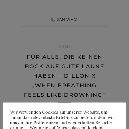
By
JAN WHO
MUSIC
FÜR ALLE, DIE KEINEN
BOCK AUF GUTE LAUNE
HABEN – DILLON X
„WHEN BREATHING
FEELS LIKE DROWNING“
Posted on
9. April 2019
Wir verwenden Cookies auf unserer Website, um
Ihnen das relevanteste Erlebnis zu bieten, indem wir
uns an Ihre Präferenzen und wiederholten Besuche
(Dillon, Bild: Dillon)
erinnern. Wenn Sie auf "Alles zulassen“ klicken,