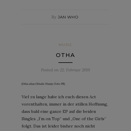
By
JAN WHO
MUSIC
OTHA
Posted on
22. Februar 2019
(Otha alias Othalie Husøy; Foto: PR)
Viel zu lange habe ich euch diesen Act
vorenthalten, immer in der stillen Hoffnung,
dass bald eine ganze EP auf die beiden
Singles „I’m on Top“ und „One of the Girls“
folgt. Das ist leider bisher noch nicht