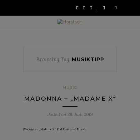
Browsing Tag
MUSIKTIPP
MUSIC
MADONNA – „MADAME X“
Posted on
28. Juni 2019
(Madonna – „Madame X“; Bild: Universal Music)