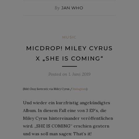
By
JAN WHO
MUSIC
MICDROP! MILEY CYRUS
X „SHE IS COMING“
Posted on
1. Juni 2019
(Bild: Gray Sorrenti; via Miley Cyrus /
Instagram
)
Und wieder ein kurzfristig angekündigtes
Album. In diesem Fall eine von 3 EP’s, die
Miley Cyrus hintereinander veröffentlichen
wird. „SHE IS COMING“ erschien gestern
und was soll man sagen: That’s it!