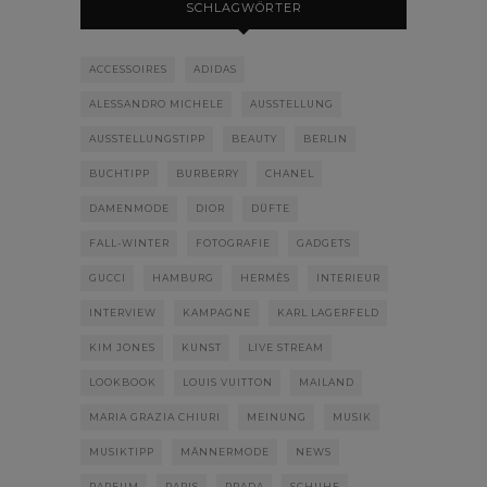
SCHLAGWÖRTER
ACCESSOIRES
ADIDAS
ALESSANDRO MICHELE
AUSSTELLUNG
AUSSTELLUNGSTIPP
BEAUTY
BERLIN
BUCHTIPP
BURBERRY
CHANEL
DAMENMODE
DIOR
DÜFTE
FALL-WINTER
FOTOGRAFIE
GADGETS
GUCCI
HAMBURG
HERMÈS
INTERIEUR
INTERVIEW
KAMPAGNE
KARL LAGERFELD
KIM JONES
KUNST
LIVE STREAM
LOOKBOOK
LOUIS VUITTON
MAILAND
MARIA GRAZIA CHIURI
MEINUNG
MUSIK
MUSIKTIPP
MÄNNERMODE
NEWS
PARFUM
PARIS
PRADA
SCHUHE