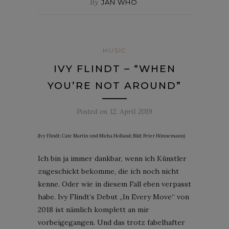
By
JAN WHO
MUSIC
IVY FLINDT – “WHEN
YOU’RE NOT AROUND”
Posted on
12. April 2019
(Ivy Flindt: Cate Martin und Micha Holland; Bild: Peter Hönnemann)
Ich bin ja immer dankbar, wenn ich Künstler
zugeschickt bekomme, die ich noch nicht
kenne. Oder wie in diesem Fall eben verpasst
habe. Ivy Flindt’s Debut „In Every Move“ von
2018 ist nämlich komplett an mir
vorbeigegangen. Und das trotz fabelhafter