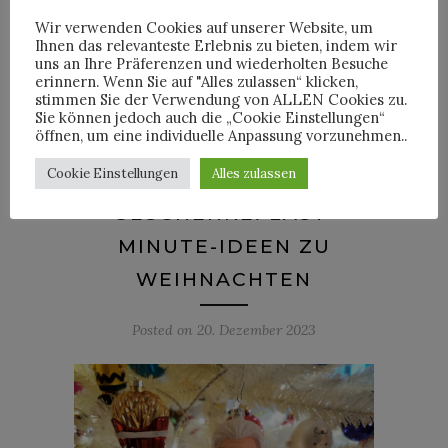
Wir verwenden Cookies auf unserer Website, um
Ihnen das relevanteste Erlebnis zu bieten, indem wir
uns an Ihre Präferenzen und wiederholten Besuche
erinnern. Wenn Sie auf "Alles zulassen“ klicken,
By
HORST
stimmen Sie der Verwendung von ALLEN Cookies zu.
Sie können jedoch auch die „Cookie Einstellungen“
öffnen, um eine individuelle Anpassung vorzunehmen..
Cookie Einstellungen
Alles zulassen
NEWS
GESCHENKE: LAST-
MINUTE-IDEEN ZU
WEIHNACHTEN
Posted on
20. Dezember 2023