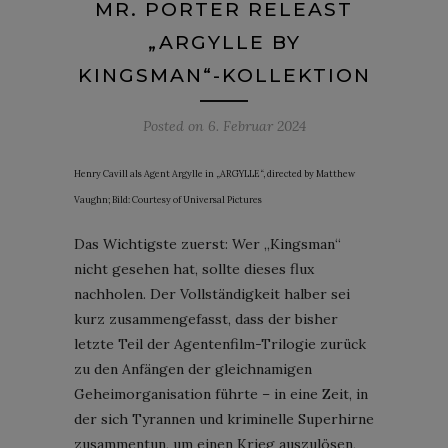
MR. PORTER RELEAST
„ARGYLLE BY
KINGSMAN“-KOLLEKTION
Posted on
6. Februar 2024
Henry Cavill als Agent Argylle in „ARGYLLE“, directed by Matthew
Vaughn; Bild: Courtesy of Universal Pictures
Das Wichtigste zuerst: Wer „Kingsman“
nicht gesehen hat, sollte dieses flux
nachholen. Der Vollständigkeit halber sei
kurz zusammengefasst, dass der bisher
letzte Teil der Agentenfilm-Trilogie zurück
zu den Anfängen der gleichnamigen
Geheimorganisation führte – in eine Zeit, in
der sich Tyrannen und kriminelle Superhirne
zusammentun, um einen Krieg auszulösen,