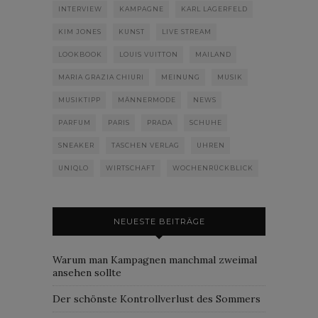
INTERVIEW
KAMPAGNE
KARL LAGERFELD
KIM JONES
KUNST
LIVE STREAM
LOOKBOOK
LOUIS VUITTON
MAILAND
MARIA GRAZIA CHIURI
MEINUNG
MUSIK
MUSIKTIPP
MÄNNERMODE
NEWS
PARFUM
PARIS
PRADA
SCHUHE
SNEAKER
TASCHEN VERLAG
UHREN
UNIQLO
WIRTSCHAFT
WOCHENRÜCKBLICK
NEUESTE BEITRÄGE
Warum man Kampagnen manchmal zweimal
ansehen sollte
Der schönste Kontrollverlust des Sommers