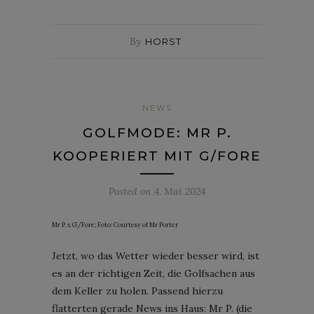
By
HORST
NEWS
GOLFMODE: MR P.
KOOPERIERT MIT G/FORE
Posted on
4. Mai 2024
Mr P. x G/Fore; Foto: Courtesy of Mr Porter
Jetzt, wo das Wetter wieder besser wird, ist
es an der richtigen Zeit, die Golfsachen aus
dem Keller zu holen. Passend hierzu
flatterten gerade News ins Haus: Mr P. (die