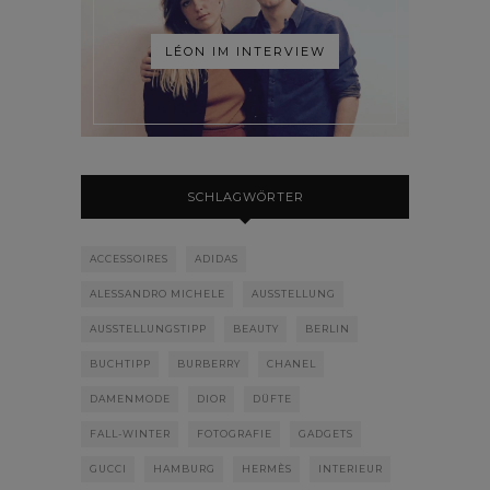
LÉON IM INTERVIEW
SCHLAGWÖRTER
ACCESSOIRES
ADIDAS
ALESSANDRO MICHELE
AUSSTELLUNG
AUSSTELLUNGSTIPP
BEAUTY
BERLIN
BUCHTIPP
BURBERRY
CHANEL
DAMENMODE
DIOR
DÜFTE
FALL-WINTER
FOTOGRAFIE
GADGETS
GUCCI
HAMBURG
HERMÈS
INTERIEUR