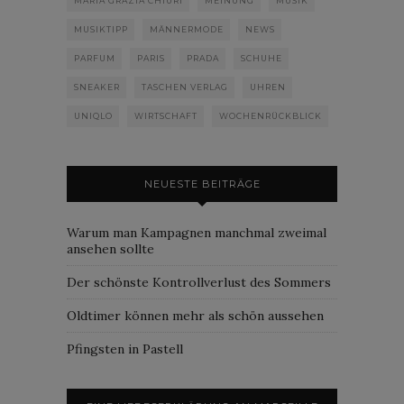
MARIA GRAZIA CHIURI
MEINUNG
MUSIK
MUSIKTIPP
MÄNNERMODE
NEWS
PARFUM
PARIS
PRADA
SCHUHE
SNEAKER
TASCHEN VERLAG
UHREN
UNIQLO
WIRTSCHAFT
WOCHENRÜCKBLICK
NEUESTE BEITRÄGE
Warum man Kampagnen manchmal zweimal
ansehen sollte
Der schönste Kontrollverlust des Sommers
Oldtimer können mehr als schön aussehen
Pfingsten in Pastell