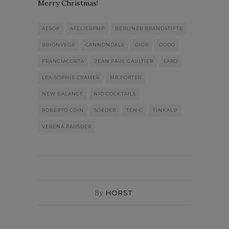
Merry Christmas!
AESOP
ATELIERPMP
BERLINER BRANDSTIFTE
BRIONVEGA
CANNONDALE
DIOR
DODO
FRANCIACORTA
JEAN PAUL GAULTIER
LARQ
LEA-SOPHIE CRAMER
MR.PORTER
NEW BALANCE
NIO COCKTAILS
ROBERTO COIN
SOEDER
TEN C
TINKALU
VERENA PAUSDER
By
HORST