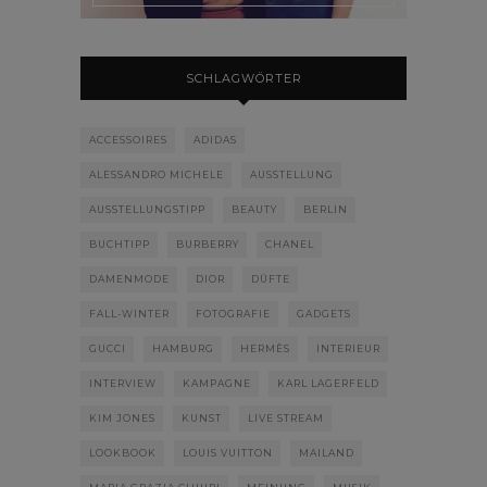
SCHLAGWÖRTER
ACCESSOIRES
ADIDAS
ALESSANDRO MICHELE
AUSSTELLUNG
AUSSTELLUNGSTIPP
BEAUTY
BERLIN
BUCHTIPP
BURBERRY
CHANEL
DAMENMODE
DIOR
DÜFTE
FALL-WINTER
FOTOGRAFIE
GADGETS
GUCCI
HAMBURG
HERMÈS
INTERIEUR
INTERVIEW
KAMPAGNE
KARL LAGERFELD
KIM JONES
KUNST
LIVE STREAM
LOOKBOOK
LOUIS VUITTON
MAILAND