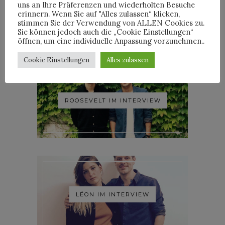
YOANN LEMOINE AKA
uns an Ihre Präferenzen und wiederholten Besuche
WOODKID IM INTERVIEW
erinnern. Wenn Sie auf "Alles zulassen“ klicken,
stimmen Sie der Verwendung von ALLEN Cookies zu.
Sie können jedoch auch die „Cookie Einstellungen“
öffnen, um eine individuelle Anpassung vorzunehmen..
Cookie Einstellungen
Alles zulassen
ROOSEVELT IM INTERVIEW
LÉON IM INTERVIEW