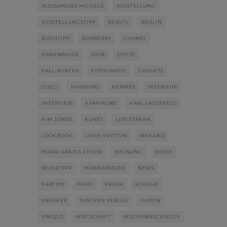
ALESSANDRO MICHELE
AUSSTELLUNG
AUSSTELLUNGSTIPP
BEAUTY
BERLIN
BUCHTIPP
BURBERRY
CHANEL
DAMENMODE
DIOR
DÜFTE
FALL-WINTER
FOTOGRAFIE
GADGETS
GUCCI
HAMBURG
HERMÈS
INTERIEUR
INTERVIEW
KAMPAGNE
KARL LAGERFELD
KIM JONES
KUNST
LIVE STREAM
LOOKBOOK
LOUIS VUITTON
MAILAND
MARIA GRAZIA CHIURI
MEINUNG
MUSIK
MUSIKTIPP
MÄNNERMODE
NEWS
PARFUM
PARIS
PRADA
SCHUHE
SNEAKER
TASCHEN VERLAG
UHREN
UNIQLO
WIRTSCHAFT
WOCHENRÜCKBLICK