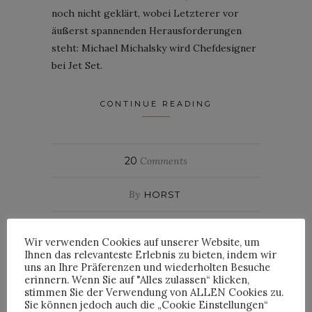
noch nicht geklärt, wobei Letzterer vor
äußerst spannenden Herausforderungen
steht: Michael Michalsky wird Chefdesigner
bei Jet Set.
CONTINUE READING
20
Comments
By
HORST
Wir verwenden Cookies auf unserer Website, um
Ihnen das relevanteste Erlebnis zu bieten, indem wir
INTERIEUR
uns an Ihre Präferenzen und wiederholten Besuche
erinnern. Wenn Sie auf "Alles zulassen“ klicken,
ÜBER MICHALSKY,
stimmen Sie der Verwendung von ALLEN Cookies zu.
Sie können jedoch auch die „Cookie Einstellungen“
METROPOLIS UND