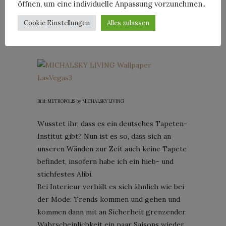
öffnen, um eine individuelle Anpassung vorzunehmen..
TAPETEN-TYPEN …
Cookie Einstellungen
Alles zulassen
Posted on
8. Februar 2014
Bild: METROPOLIS by MICHALSKY LIVING
Wusstet ihr, dass es ein deutsches Tapeten-
Institut gibt? Nun ist es so, dass sich an
unseren Wänden zur Zeit auch keine Tapete
befindet, insofern habe ich ein hieb- und
stichfestes Alibi.
Bei Interieur verhält es sich ähnlich wie bei
der Mode: Trends kommen und gehen und
kommen dann mit an Sicherheit grenzender
Wahrscheinlichkeit ein paar Saisons wieder