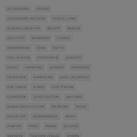
ACCESSOIRES
ADIDAS
ALESSANDRO MICHELE
AUSSTELLUNG
AUSSTELLUNGSTIPP
BEAUTY
BERLIN
BUCHTIPP
BURBERRY
CHANEL
DAMENMODE
DIOR
DÜFTE
FALL-WINTER
FOTOGRAFIE
GADGETS
GUCCI
HAMBURG
HERMÈS
INTERIEUR
INTERVIEW
KAMPAGNE
KARL LAGERFELD
KIM JONES
KUNST
LIVE STREAM
LOOKBOOK
LOUIS VUITTON
MAILAND
MARIA GRAZIA CHIURI
MEINUNG
MUSIK
MUSIKTIPP
MÄNNERMODE
NEWS
PARFUM
PARIS
PRADA
SCHUHE
SNEAKER
TASCHEN VERLAG
UHREN