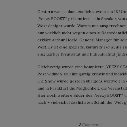
Gestern war es dann endlich soweit: um 16 Uhr
„Yeezy BOOST“ präsentiert – ein Sneaker,
von 
West designt wurde. Warum nun ausgerechnet 
nun wirklich nicht wegen eines außerordentlich
erklärt Arthur Hoeld, General Manager für adid
West. Er ist eine spezielle, kulturelle Ikone, die
einzigartige Kreativität und Individualität find
Gleichzeitig wurde eine komplette „YEEZY SEA
Post widmen, so einzigartig kreativ und individu
Die Show wurde gestern übrigens weltweit in 42
und in Frankfurt die Möglichkeit, die Veranstal
Hier noch weitere Bilder des „Yeezy BOOST“ u
nach – vielleicht hässlichsten Schuh der Welt 
12
Comments