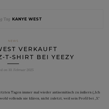
g Tag
KANYE WEST
NEWS
WEST VERKAUFT
T-SHIRT BEI YEEZY
ed on
10. Februar 2025
letzten Tagen immer mal wieder antisemitisch zu äußern („Ich
 wohl vollends nie klären, nicht zuletzt, weil sein Profil bei „X“