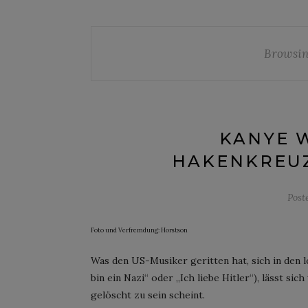
Browsin
KANYE 
HAKENKREUZ-
Post
Foto und Verfremdung: Horstson
Was den US-Musiker geritten hat, sich in den 
bin ein Nazi“ oder „Ich liebe Hitler“), lässt sich
gelöscht zu sein scheint.