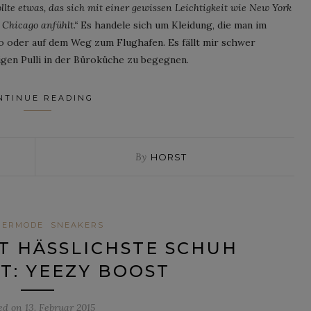
llte etwas, das sich mit einer gewissen Leichtigkeit wie New York
 Chicago anfühlt.“
Es handele sich um Kleidung, die man im
o oder auf dem Weg zum Flughafen. Es fällt mir schwer
igen Pulli in der Büroküche zu begegnen.
NTINUE READING
By
HORST
NERMODE
SNEAKERS
T HÄSSLICHSTE SCHUH
T: YEEZY BOOST
ed on
13. Februar 2015