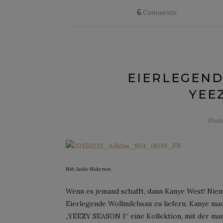
6
Comments
EIERLEGEND
YEE
Post
Bild: Jackie Nickerson
Wenn es jemand schafft, dann Kanye West! Niema
Eierlegende Wollmilchsau zu liefern. Kanye mac
„YEEZY SEASON 1“ eine Kollektion, mit der ma