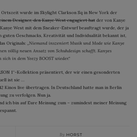
 Ortszeit wurde im Skylight Clarkson Sq in New York der
einem Designer, den Kanye West engagiert hat
der von Kanye
Kanye West mit dem Sneaker-Entwurf beauftragt wurde, der ja
 guten Geschmacks, Kreativität und Individualität bekannt ist,
as Originals:
„Niemand inszeniert Musik und Mode wie Kanye
 einen völlig neuen Ansatz von Schuhdesign schafft. Kanyes
en sich in dem Yeezy BOOST wieder.“
SON 1“-Kollektion präsentiert, der wir einen gesonderten
ell ist sie …
 Kinos live übertragen. In Deutschland hatte man in Berlin
tung zu verfolgen. Nun ja.
nd ich bin auf Eure Meinung zum – zumindest meiner Meinung
gespannt.
By
HORST