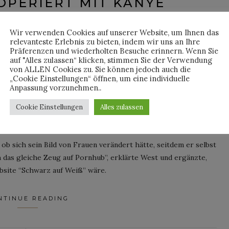
PERIERT MIT KANYE
WEST
Wir verwenden Cookies auf unserer Website, um Ihnen das
relevanteste Erlebnis zu bieten, indem wir uns an Ihre
d on
10. September 2018
Präferenzen und wiederholten Besuche erinnern. Wenn Sie
auf "Alles zulassen“ klicken, stimmen Sie der Verwendung
von ALLEN Cookies zu. Sie können jedoch auch die
„Cookie Einstellungen“ öffnen, um eine individuelle
Anpassung vorzunehmen..
PR-Agenturen dazu neigen, Interviews so glattzubügeln, dass
 sogar in Kauf nehmen, dass das Interview
gar nicht erst
Cookie Einstellungen
Alles zulassen
ieder Lichtblicke – wie im Fall von Kanye West,
der zu Besuch
b sich sein Bild von Frauen verändert hätte, seitdem er selbst
 das gleiche Zeug auf Pornhub”, erklärte West und ergänzte,
bsite “Schwarz auf Weiß” wäre.
NTINUE READING