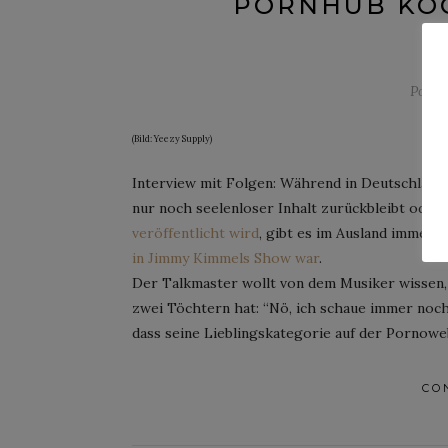
PORNHUB KOO
Poste
(Bild: Yeezy Supply)
Interview mit Folgen: Während in Deutschland 
nur noch seelenloser Inhalt zurückbleibt oder
veröffentlicht wird
, gibt es im Ausland immer w
in Jimmy Kimmels Show war
.
Der Talkmaster wollt von dem Musiker wissen, o
zwei Töchtern hat: “Nö, ich schaue immer noch
dass seine Lieblingskategorie auf der Pornowe
CO