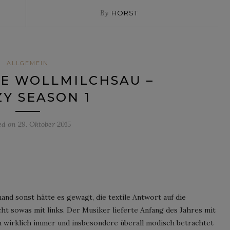
By
HORST
ALLGEMEIN
E WOLLMILCHSAU –
ZY SEASON 1
ed on
29. Oktober 2015
nd sonst hätte es gewagt, die textile Antwort auf die
ht sowas mit links. Der Musiker lieferte Anfang des Jahres mit
n wirklich immer und insbesondere überall modisch betrachtet