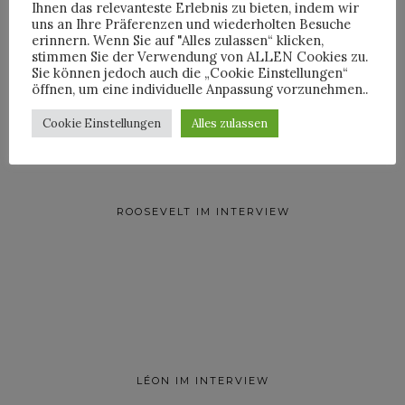
Ihnen das relevanteste Erlebnis zu bieten, indem wir
uns an Ihre Präferenzen und wiederholten Besuche
YOANN LEMOINE AKA
erinnern. Wenn Sie auf "Alles zulassen“ klicken,
WOODKID IM INTERVIEW
stimmen Sie der Verwendung von ALLEN Cookies zu.
Sie können jedoch auch die „Cookie Einstellungen“
öffnen, um eine individuelle Anpassung vorzunehmen..
Cookie Einstellungen
Alles zulassen
ROOSEVELT IM INTERVIEW
LÉON IM INTERVIEW