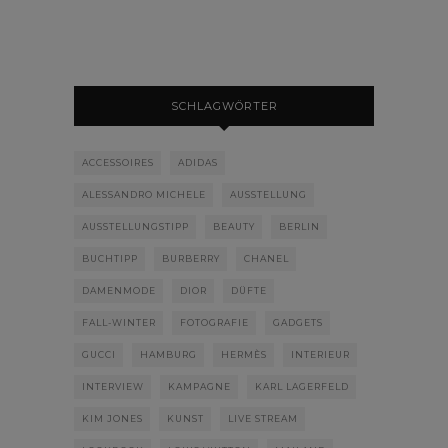
SCHLAGWÖRTER
ACCESSOIRES
ADIDAS
ALESSANDRO MICHELE
AUSSTELLUNG
AUSSTELLUNGSTIPP
BEAUTY
BERLIN
BUCHTIPP
BURBERRY
CHANEL
DAMENMODE
DIOR
DÜFTE
FALL-WINTER
FOTOGRAFIE
GADGETS
GUCCI
HAMBURG
HERMÈS
INTERIEUR
INTERVIEW
KAMPAGNE
KARL LAGERFELD
KIM JONES
KUNST
LIVE STREAM