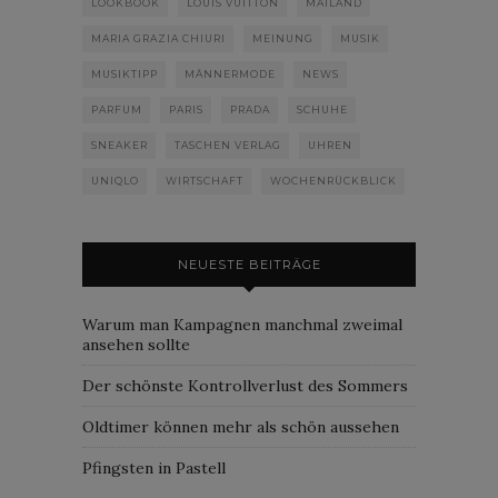
LOOKBOOK
LOUIS VUITTON
MAILAND
MARIA GRAZIA CHIURI
MEINUNG
MUSIK
MUSIKTIPP
MÄNNERMODE
NEWS
PARFUM
PARIS
PRADA
SCHUHE
SNEAKER
TASCHEN VERLAG
UHREN
UNIQLO
WIRTSCHAFT
WOCHENRÜCKBLICK
NEUESTE BEITRÄGE
Warum man Kampagnen manchmal zweimal
ansehen sollte
Der schönste Kontrollverlust des Sommers
Oldtimer können mehr als schön aussehen
Pfingsten in Pastell