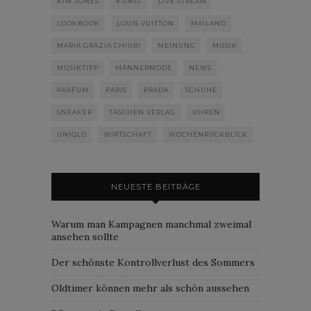
KIM JONES
KUNST
LIVE STREAM
LOOKBOOK
LOUIS VUITTON
MAILAND
MARIA GRAZIA CHIURI
MEINUNG
MUSIK
MUSIKTIPP
MÄNNERMODE
NEWS
PARFUM
PARIS
PRADA
SCHUHE
SNEAKER
TASCHEN VERLAG
UHREN
UNIQLO
WIRTSCHAFT
WOCHENRÜCKBLICK
NEUESTE BEITRÄGE
Warum man Kampagnen manchmal zweimal
ansehen sollte
Der schönste Kontrollverlust des Sommers
Oldtimer können mehr als schön aussehen