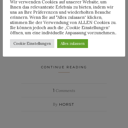
seine endgültige Bestimmung bekam.
Wir verwenden Cookies auf unserer Website, um
Ihnen das relevanteste Erlebnis zu bieten, indem wir
Die Jahre gingen auch am „Schlosshotel“, so
uns an Ihre Präferenzen und wiederholten Besuche
der Name der luxuriösen Herberge, nicht
erinnern. Wenn Sie auf "Alles zulassen“ klicken,
stimmen Sie der Verwendung von ALLEN Cookies zu.
spurlos vorbei und so wurde es 1991 von
Sie können jedoch auch die „Cookie Einstellungen“
Grund auf renoviert. Für das Design war
öffnen, um eine individuelle Anpassung vorzunehmen..
Karl Lagerfeld zuständig, den Peter in
Cookie Einstellungen
Alles zulassen
dieser Zeit im Schlosshotel traf und der sich
von ihm ablichten ließ …
CONTINUE READING
1
Comments
By
HORST