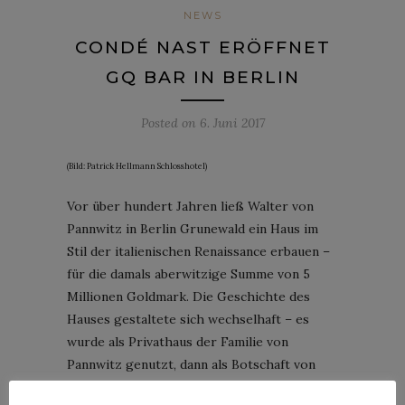
NEWS
CONDÉ NAST ERÖFFNET
GQ BAR IN BERLIN
Posted on
6. Juni 2017
(Bild: Patrick Hellmann Schlosshotel)
Vor über hundert Jahren ließ Walter von
Pannwitz in Berlin Grunewald ein Haus im
Stil der italienischen Renaissance erbauen –
für die damals aberwitzige Summe von 5
Millionen Goldmark. Die Geschichte des
Hauses gestaltete sich wechselhaft – es
wurde als Privathaus der Familie von
Pannwitz genutzt, dann als Botschaft von
Kroatien, bis es dann schließlich als Hotel