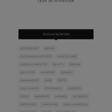
LÉON IM INTERVIEW
SCHLAGWÖRTER
ACCESSOIRES
ADIDAS
ALESSANDRO MICHELE
AUSSTELLUNG
AUSSTELLUNGSTIPP
BEAUTY
BERLIN
BUCHTIPP
BURBERRY
CHANEL
DAMENMODE
DIOR
DÜFTE
FALL-WINTER
FOTOGRAFIE
GADGETS
GUCCI
HAMBURG
HERMÈS
INTERIEUR
INTERVIEW
KAMPAGNE
KARL LAGERFELD