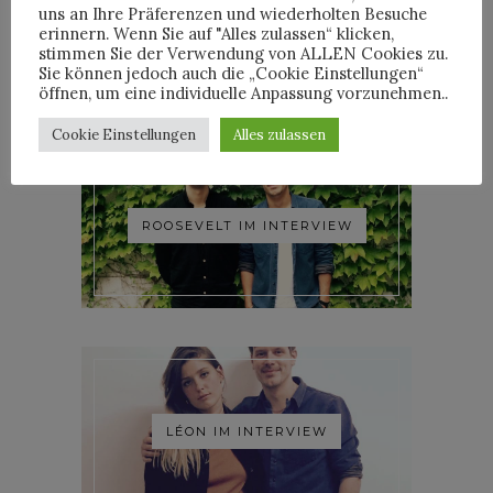
uns an Ihre Präferenzen und wiederholten Besuche
YOANN LEMOINE AKA
erinnern. Wenn Sie auf "Alles zulassen“ klicken,
WOODKID IM INTERVIEW
stimmen Sie der Verwendung von ALLEN Cookies zu.
Sie können jedoch auch die „Cookie Einstellungen“
öffnen, um eine individuelle Anpassung vorzunehmen..
Cookie Einstellungen
Alles zulassen
ROOSEVELT IM INTERVIEW
LÉON IM INTERVIEW