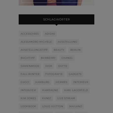
SCHLAGWÖRTER
ACCESSOIRES
ADIDAS
ALESSANDRO MICHELE
AUSSTELLUNG
AUSSTELLUNGSTIPP
BEAUTY
BERLIN
BUCHTIPP
BURBERRY
CHANEL
DAMENMODE
DIOR
DÜFTE
FALL-WINTER
FOTOGRAFIE
GADGETS
GUCCI
HAMBURG
HERMÈS
INTERIEUR
INTERVIEW
KAMPAGNE
KARL LAGERFELD
KIM JONES
KUNST
LIVE STREAM
LOOKBOOK
LOUIS VUITTON
MAILAND