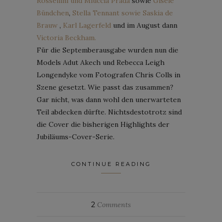
Rossellini und Miuccia Prada
sowie
Gisele
Bündchen
,
Stella Tennant sowie Saskia de
Brauw
,
Karl Lagerfeld
und im August dann
Victoria Beckham.
Für die Septemberausgabe wurden nun die
Models Adut Akech und Rebecca Leigh
Longendyke vom Fotografen Chris Colls in
Szene gesetzt. Wie passt das zusammen?
Gar nicht, was dann wohl den unerwarteten
Teil abdecken dürfte. Nichtsdestotrotz sind
die Cover die bisherigen Highlights der
Jubiläums-Cover-Serie.
CONTINUE READING
2
Comments