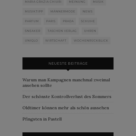
MARIA GRAZIA CHIURI
MEINUNG
MUSIK
MUSIKTIPP
MÄNNERMODE
NEWS
PARFUM
PARIS
PRADA
SCHUHE
SNEAKER
TASCHEN VERLAG
UHREN
UNIQLO
WIRTSCHAFT
WOCHENRÜCKBLICK
NEUESTE BEITRÄGE
Warum man Kampagnen manchmal zweimal
ansehen sollte
Der schönste Kontrollverlust des Sommers
Oldtimer können mehr als schön aussehen
Pfingsten in Pastell