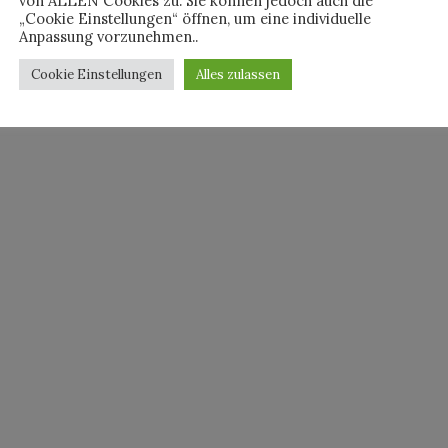
von ALLEN Cookies zu. Sie können jedoch auch die
„Cookie Einstellungen“ öffnen, um eine individuelle
Anpassung vorzunehmen..
By
HORST
Cookie Einstellungen
Alles zulassen