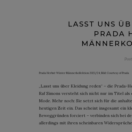
LASST UNS ÜB
PRADA 
MÄNNERKOL
Pos
Prada Herbst-Winter Männerkollektion 2023/24; Bild: Courtesy of Prada
„Lasst uns über Kleidung reden“ – die Prada-
Raf Simons versteht sich nicht nur im Titel al
Mode. Mehr noch: Sie setzt sich für die anhal
heutigen Zeit ein. Das scheint insgesamt ein kl
Beweggründen forciert – verbinden sich bei de
allerdings mit ihren scheinbaren Widersprüche