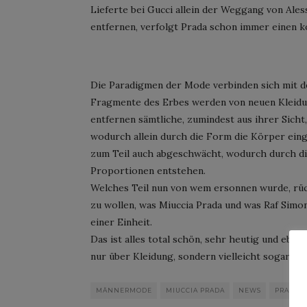
Lieferte bei Gucci allein der Weggang von Ale
entfernen, verfolgt Prada schon immer einen k
Die Paradigmen der Mode verbinden sich mit d
Fragmente des Erbes werden von neuen Kleidu
entfernen sämtliche, zumindest aus ihrer Sicht
wodurch allein durch die Form die Körper einge
zum Teil auch abgeschwächt, wodurch durch di
Proportionen entstehen.
Welches Teil nun von wem ersonnen wurde, rück
zu wollen, was Miuccia Prada und was Raf Simo
einer Einheit.
Das ist alles total schön, sehr heutig und ebe
nur über Kleidung, sondern vielleicht sogar ü
MÄNNERMODE
MIUCCIA PRADA
NEWS
PRADA