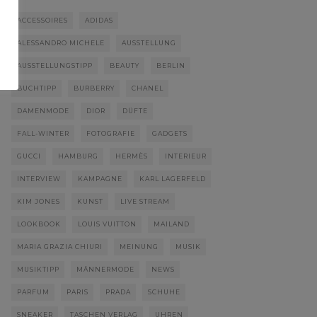
ACCESSOIRES
ADIDAS
ALESSANDRO MICHELE
AUSSTELLUNG
AUSSTELLUNGSTIPP
BEAUTY
BERLIN
BUCHTIPP
BURBERRY
CHANEL
DAMENMODE
DIOR
DÜFTE
FALL-WINTER
FOTOGRAFIE
GADGETS
GUCCI
HAMBURG
HERMÈS
INTERIEUR
INTERVIEW
KAMPAGNE
KARL LAGERFELD
KIM JONES
KUNST
LIVE STREAM
LOOKBOOK
LOUIS VUITTON
MAILAND
MARIA GRAZIA CHIURI
MEINUNG
MUSIK
MUSIKTIPP
MÄNNERMODE
NEWS
PARFUM
PARIS
PRADA
SCHUHE
SNEAKER
TASCHEN VERLAG
UHREN