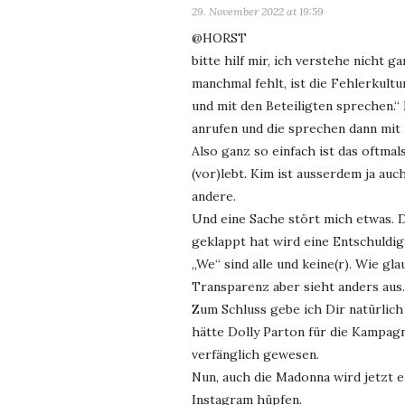
29. November 2022 at 19:59
@HORST
bitte hilf mir, ich verstehe nicht 
manchmal fehlt, ist die Fehlerkultu
und mit den Beteiligten sprechen.“ I
anrufen und die sprechen dann mit
Also ganz so einfach ist das oftmals
(vor)lebt. Kim ist ausserdem ja auch
andere.
Und eine Sache stört mich etwas. 
geklappt hat wird eine Entschuldi
„We“ sind alle und keine(r). Wie g
Transparenz aber sieht anders aus.
Zum Schluss gebe ich Dir natürlich
hätte Dolly Parton für die Kampag
verfänglich gewesen.
Nun, auch die Madonna wird jetzt 
Instagram hüpfen.