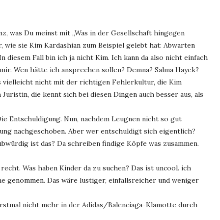
ganz, was Du meinst mit „Was in der Gesellschaft hingegen
r, wie sie Kim Kardashian zum Beispiel gelebt hat: Abwarten
n diesem Fall bin ich ja nicht Kim. Ich kann da also nicht einfach
 mir. Wen hätte ich ansprechen sollen? Demna? Salma Hayek?
 vielleicht nicht mit der richtigen Fehlerkultur, die Kim
 Juristin, die kennt sich bei diesen Dingen auch besser aus, als
Die Entschuldigung. Nun, nachdem Leugnen nicht so gut
gung nachgeschoben. Aber wer entschuldigt sich eigentlich?
laubwürdig ist das? Da schreiben findige Köpfe was zusammen.
 recht. Was haben Kinder da zu suchen? Das ist uncool. ich
ne genommen. Das wäre lustiger, einfallsreicher und weniger
erstmal nicht mehr in der Adidas/Balenciaga-Klamotte durch