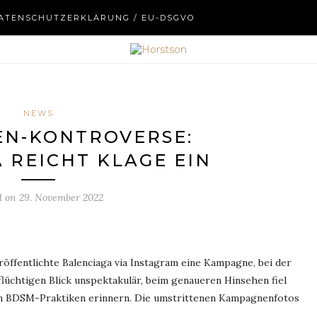
ATENSCHUTZERKLÄRUNG / EU-DSGVO
NEWS
N-KONTROVERSE:
 REICHT KLAGE EIN
d on
29. November 2022
ffentlichte Balenciaga via Instagram eine Kampagne, bei der
flüchtigen Blick unspektakulär, beim genaueren Hinsehen fiel
 an BDSM-Praktiken erinnern. Die umstrittenen Kampagnenfotos