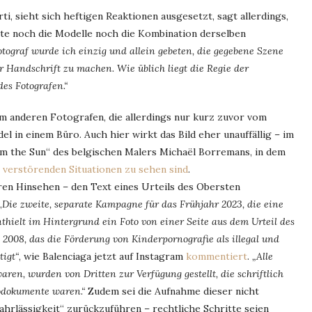
, sieht sich heftigen Reaktionen ausgesetzt, sagt allerdings,
kte noch die Modelle noch die Kombination derselben
otograf wurde ich einzig und allein gebeten, die gegebene Szene
andschrift zu machen. Wie üblich liegt die Regie der
es Fotografen.“
 anderen Fotografen, die allerdings nur kurz zuvor vom
el in einem Büro. Auch hier wirkt das Bild eher unauffällig – im
rom the Sun“ des belgischen Malers Michaël Borremans, in dem
T. verstörenden Situationen zu sehen sind
.
ren Hinsehen – den Text eines Urteils des Obersten
„
Die zweite, separate Kampagne für das Frühjahr 2023, die eine
thielt im Hintergrund ein Foto von einer Seite aus dem Urteil des
‘ 2008, das die Förderung von Kinderpornografie als illegal und
tigt“
, wie Balenciaga jetzt auf Instagram
kommentiert
.
„Alle
ren, wurden von Dritten zur Verfügung gestellt, die schriftlich
rodokumente waren.“
Zudem sei die Aufnahme dieser nicht
rlässigkeit“ zurückzuführen – rechtliche Schritte seien