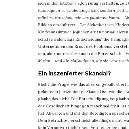
sich in den letzten Tagen ruhig verhalten,
„nic
Kampagnen von Balenciaga war, sondern weil ich
selbst zu verstehen, wie das passieren konnte.“
Al
Bildern erschüttert:
„Der Sicherheit von Kinder
Kindesmissbrauch jeglicher Art zu normalisieren,
schätze Balenciaga Entscheidung, die Kampagnen
Unternehmen den Ernst des Problems versteht
neu, aber unterstütze auch die Bereitschaft,
„V
dürfen – und die Maßnahmen, die sie voraussicht
Ein inszenierter Skandal?
Bleibt die Frage, wie das alles so geballt übe
gelaufener) inszenierter Skandal ist, wie die „
glaube das nicht. Die Entschuldigung ist glaub
der Gesellschaft hingegen manchmal fehlt, ist 
hat: Abwarten und mit den Beteiligten spreche
Dem Betrachter erschließt allerdings nicht, 
kein Verantwortlicher sein Veto eingelegt hat