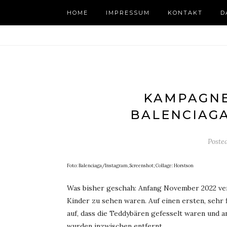
HOME
IMPRESSUM
KONTAKT
D
KAMPAGNE
BALENCIAGA
Poste
Foto: Balenciaga/Instagram, Screenshot; Collage: Horstson
Was bisher geschah: Anfang November 2022 verö
Kinder zu sehen waren. Auf einen ersten, sehr 
auf, dass die Teddybären gefesselt waren und
wurden inzwischen entfernt.