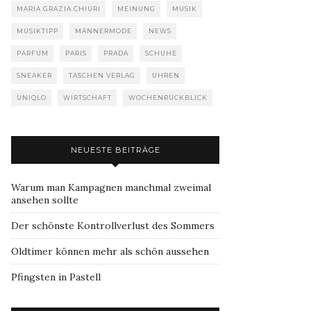
MARIA GRAZIA CHIURI
MEINUNG
MUSIK
MUSIKTIPP
MÄNNERMODE
NEWS
PARFUM
PARIS
PRADA
SCHUHE
SNEAKER
TASCHEN VERLAG
UHREN
UNIQLO
WIRTSCHAFT
WOCHENRÜCKBLICK
NEUESTE BEITRÄGE
Warum man Kampagnen manchmal zweimal
ansehen sollte
Der schönste Kontrollverlust des Sommers
Oldtimer können mehr als schön aussehen
Pfingsten in Pastell