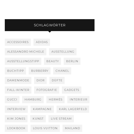
SCHLAGWÖRTER
ACCESSOIRES
ADIDAS
ALESSANDRO MICHELE
AUSSTELLUNG
AUSSTELLUNGSTIPP
BEAUTY
BERLIN
BUCHTIPP
BURBERRY
CHANEL
DAMENMODE
DIOR
DÜFTE
FALL-WINTER
FOTOGRAFIE
GADGETS
GUCCI
HAMBURG
HERMÈS
INTERIEUR
INTERVIEW
KAMPAGNE
KARL LAGERFELD
KIM JONES
KUNST
LIVE STREAM
LOOKBOOK
LOUIS VUITTON
MAILAND