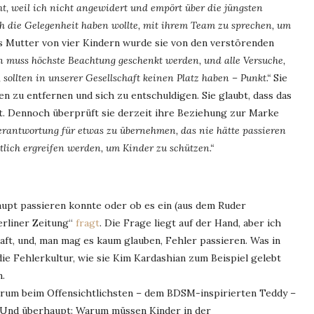
ht, weil ich nicht angewidert und empört über die jüngsten
 die Gelegenheit haben wollte, mit ihrem Team zu sprechen, um
s Mutter von vier Kindern wurde sie von den verstörenden
n muss höchste Beachtung geschenkt werden, und alle Versuche,
 sollten in unserer Gesellschaft keinen Platz haben – Punkt.“
Sie
 zu entfernen und sich zu entschuldigen. Sie glaubt, dass das
. Dennoch überprüft sie derzeit ihre Beziehung zur Marke
erantwortung für etwas zu übernehmen, das nie hätte passieren
lich ergreifen werden, um Kinder zu schützen.“
rhaupt passieren konnte oder ob es ein (aus dem Ruder
Berliner Zeitung“
fragt
. Die Frage liegt auf der Hand, aber ich
haft, und, man mag es kaum glauben, Fehler passieren. Was in
die Fehlerkultur, wie sie Kim Kardashian zum Beispiel gelebt
n.
warum beim Offensichtlichsten – dem BDSM-inspirierten Teddy –
. Und überhaupt: Warum müssen Kinder in der