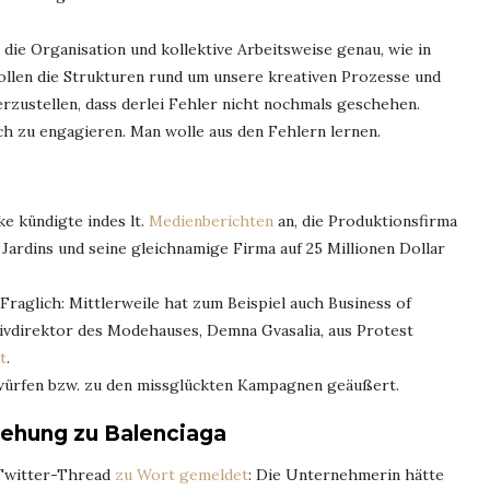
ie Organisation und kollektive Arbeitsweise genau, wie in
llen die Strukturen rund um unsere kreativen Prozesse und
rzustellen, dass derlei Fehler nicht nochmals geschehen.
h zu engagieren. Man wolle aus den Fehlern lernen.
 kündigte indes lt.
Medienberichten
an, die Produktionsfirma
Jardins und seine gleichnamige Firma auf 25 Millionen Dollar
raglich: Mittlerweile hat zum Beispiel auch Business of
ivdirektor des Modehauses, Demna Gvasalia, aus Protest
t
.
würfen bzw. zu den missglückten Kampagnen geäußert.
ehung zu Balenciaga
 Twitter-Thread
zu Wort gemeldet
: Die Unternehmerin hätte