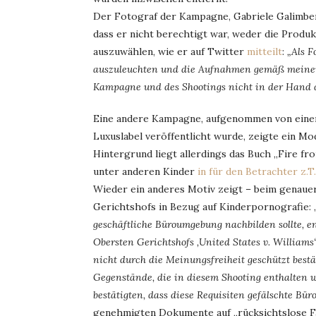
Der Fotograf der Kampagne, Gabriele Galimberti
dass er nicht berechtigt war, weder die Produ
auszuwählen, wie er auf Twitter
mitteilt
:
„Als F
auszuleuchten und die Aufnahmen gemäß meiner H
Kampagne und des Shootings nicht in der Hand d
Eine andere Kampagne, aufgenommen von einem
Luxuslabel veröffentlicht wurde, zeigte ein Mod
Hintergrund liegt allerdings das Buch „Fire f
unter anderen Kinder
in für den Betrachter z.
Wieder ein anderes Motiv zeigt – beim genaue
Gerichtshofs in Bezug auf Kinderpornografie: 
geschäftliche Büroumgebung nachbilden sollte, en
Obersten Gerichtshofs ‚United States v. Williams
nicht durch die Meinungsfreiheit geschützt bestä
Gegenstände, die in diesem Shooting enthalten wa
bestätigten, dass diese Requisiten gefälschte Bü
genehmigten Dokumente auf „rücksichtslose Fah