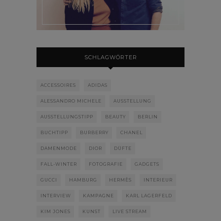
SCHLAGWÖRTER
ACCESSOIRES
ADIDAS
ALESSANDRO MICHELE
AUSSTELLUNG
AUSSTELLUNGSTIPP
BEAUTY
BERLIN
BUCHTIPP
BURBERRY
CHANEL
DAMENMODE
DIOR
DÜFTE
FALL-WINTER
FOTOGRAFIE
GADGETS
GUCCI
HAMBURG
HERMÈS
INTERIEUR
INTERVIEW
KAMPAGNE
KARL LAGERFELD
KIM JONES
KUNST
LIVE STREAM