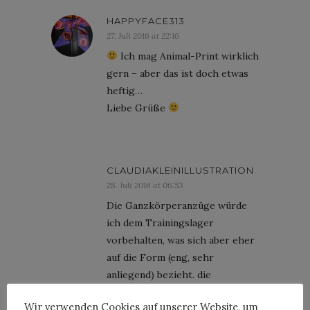
HAPPYFACE313
27. Juli 2016 at 22:16
Ich mag Animal-Print wirklich
gern – aber das ist doch etwas
heftig…
Liebe Grüße
CLAUDIAKLEINILLUSTRATION
28. Juli 2016 at 06:53
Die Ganzkörperanzüge würde
ich dem Trainingslager
vorbehalten, was sich aber eher
auf die Form (eng, sehr
anliegend) bezieht. die
Farbkombinationen inklusive
Wir verwenden Cookies auf unserer Website, um
Print finde ich toll, gerade in