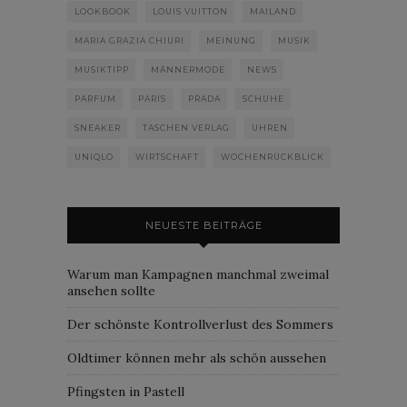
LOOKBOOK
LOUIS VUITTON
MAILAND
MARIA GRAZIA CHIURI
MEINUNG
MUSIK
MUSIKTIPP
MÄNNERMODE
NEWS
PARFUM
PARIS
PRADA
SCHUHE
SNEAKER
TASCHEN VERLAG
UHREN
UNIQLO
WIRTSCHAFT
WOCHENRÜCKBLICK
NEUESTE BEITRÄGE
Warum man Kampagnen manchmal zweimal
ansehen sollte
Der schönste Kontrollverlust des Sommers
Oldtimer können mehr als schön aussehen
Pfingsten in Pastell