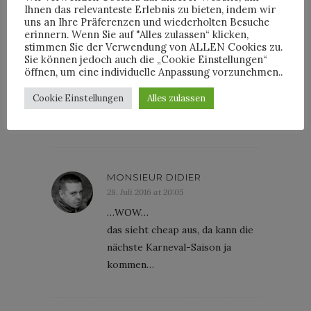
Ihnen das relevanteste Erlebnis zu bieten, indem wir
Kombination mit armeegrün.
uns an Ihre Präferenzen und wiederholten Besuche
erinnern. Wenn Sie auf "Alles zulassen“ klicken,
stimmen Sie der Verwendung von ALLEN Cookies zu.
Sie können jedoch auch die „Cookie Einstellungen“
öffnen, um eine individuelle Anpassung vorzunehmen..
THOMAS
28. Juli 2016 at 07:26
Cookie Einstellungen
Alles zulassen
Na gut. Ein Wort. HILFE!!!!!!!!
MONSIEUR DIDIER
28. Juli 2016 at 20:05
…WOW…
das sieht cheap aus, da kann die
nächste Karneval-Saison ja
kommen…