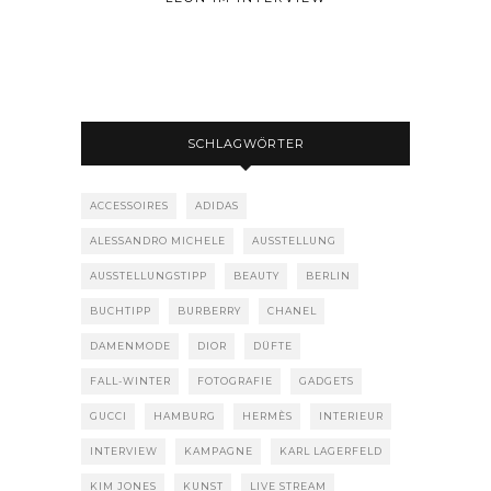
SCHLAGWÖRTER
ACCESSOIRES
ADIDAS
ALESSANDRO MICHELE
AUSSTELLUNG
AUSSTELLUNGSTIPP
BEAUTY
BERLIN
BUCHTIPP
BURBERRY
CHANEL
DAMENMODE
DIOR
DÜFTE
FALL-WINTER
FOTOGRAFIE
GADGETS
GUCCI
HAMBURG
HERMÈS
INTERIEUR
INTERVIEW
KAMPAGNE
KARL LAGERFELD
KIM JONES
KUNST
LIVE STREAM