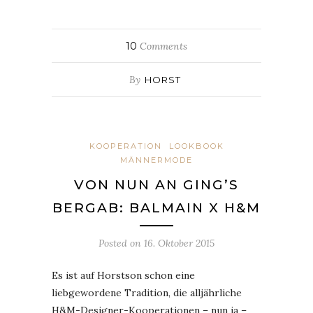
10
Comments
By
HORST
KOOPERATION
LOOKBOOK
MÄNNERMODE
VON NUN AN GING’S
BERGAB: BALMAIN X H&M
Posted on
16. Oktober 2015
Es ist auf Horstson schon eine
liebgewordene Tradition, die alljährliche
H&M-Designer-Kooperationen – nun ja –