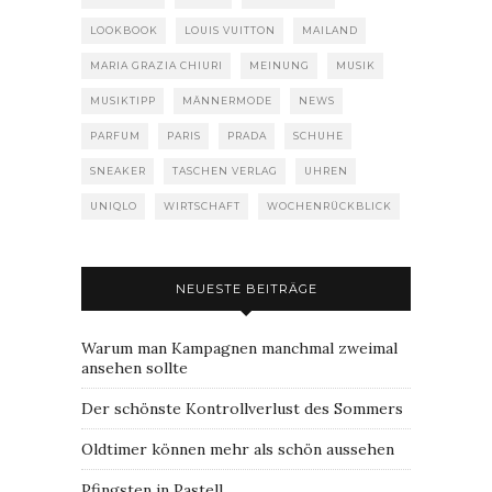
LOOKBOOK
LOUIS VUITTON
MAILAND
MARIA GRAZIA CHIURI
MEINUNG
MUSIK
MUSIKTIPP
MÄNNERMODE
NEWS
PARFUM
PARIS
PRADA
SCHUHE
SNEAKER
TASCHEN VERLAG
UHREN
UNIQLO
WIRTSCHAFT
WOCHENRÜCKBLICK
NEUESTE BEITRÄGE
Warum man Kampagnen manchmal zweimal
ansehen sollte
Der schönste Kontrollverlust des Sommers
Oldtimer können mehr als schön aussehen
Pfingsten in Pastell