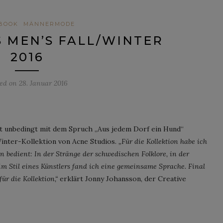
BOOK
MÄNNERMODE
 MEN’S FALL/WINTER
2016
ted on
28. Januar 2016
ht unbedingt mit dem Spruch „Aus jedem Dorf ein Hund“
Winter-Kollektion von Acne Studios.
„Für die Kollektion habe ich
 bedient: In der Stränge der schwedischen Folklore, in der
im Stil eines Künstlers fand ich eine gemeinsame Sprache. Final
ür die Kollektion,“
erklärt Jonny Johansson, der Creative