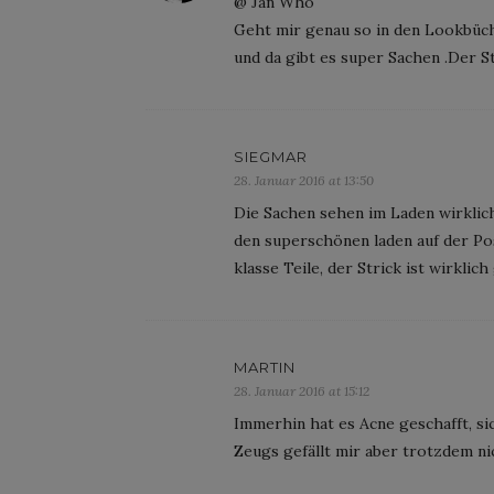
@ Jan Who
Geht mir genau so in den Lookbüch
und da gibt es super Sachen .Der Str
SIEGMAR
28. Januar 2016 at 13:50
Die Sachen sehen im Laden wirklich
den superschönen laden auf der Pos
klasse Teile, der Strick ist wirklich
MARTIN
28. Januar 2016 at 15:12
Immerhin hat es Acne geschafft, s
Zeugs gefällt mir aber trotzdem ni