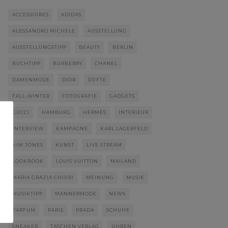
ACCESSOIRES
ADIDAS
ALESSANDRO MICHELE
AUSSTELLUNG
AUSSTELLUNGSTIPP
BEAUTY
BERLIN
BUCHTIPP
BURBERRY
CHANEL
DAMENMODE
DIOR
DÜFTE
FALL-WINTER
FOTOGRAFIE
GADGETS
GUCCI
HAMBURG
HERMÈS
INTERIEUR
INTERVIEW
KAMPAGNE
KARL LAGERFELD
KIM JONES
KUNST
LIVE STREAM
LOOKBOOK
LOUIS VUITTON
MAILAND
MARIA GRAZIA CHIURI
MEINUNG
MUSIK
MUSIKTIPP
MÄNNERMODE
NEWS
PARFUM
PARIS
PRADA
SCHUHE
SNEAKER
TASCHEN VERLAG
UHREN