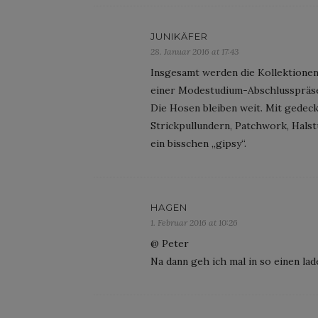
JUNIKÄFER
28. Januar 2016 at 17:43
Insgesamt werden die Kollektione
einer Modestudium-Abschlusspräse
Die Hosen bleiben weit. Mit gedeck
Strickpullundern, Patchwork, Hals
ein bisschen „gipsy“.
HAGEN
1. Februar 2016 at 10:26
@ Peter
Na dann geh ich mal in so einen lad