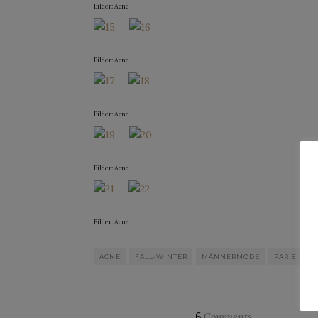
Bilder: Acne
Bilder: Acne
Bilder: Acne
Bilder: Acne
Bilder: Acne
ACNE
FALL-WINTER
MÄNNERMODE
PARIS
6
Comments