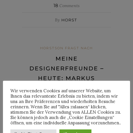
18
Comments
By
HORST
HORSTSON FRAGT NACH
MEINE
DESIGNERFREUNDE –
HEUTE: MARKUS
BRUNNER
Wir verwenden Cookies auf unserer Website, um
Ihnen das relevanteste Erlebnis zu bieten, indem wir
uns an Ihre Präferenzen und wiederholten Besuche
Posted on
20. Juli 2012
erinnern. Wenn Sie auf "Alles zulassen“ klicken,
stimmen Sie der Verwendung von ALLEN Cookies zu.
Sie können jedoch auch die „Cookie Einstellungen“
öffnen, um eine individuelle Anpassung vorzunehmen..
Nachdem bei Euch letzte Woche das
„Meine