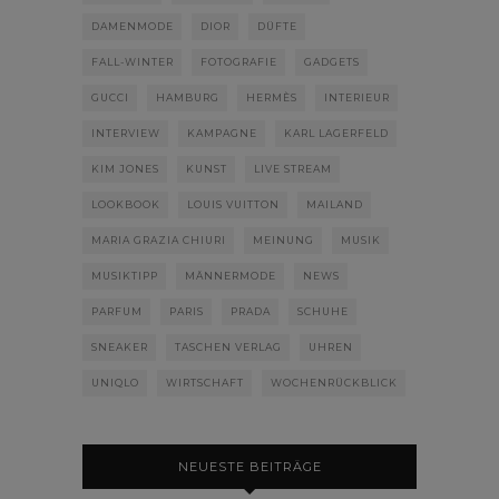
DAMENMODE
DIOR
DÜFTE
FALL-WINTER
FOTOGRAFIE
GADGETS
GUCCI
HAMBURG
HERMÈS
INTERIEUR
INTERVIEW
KAMPAGNE
KARL LAGERFELD
KIM JONES
KUNST
LIVE STREAM
LOOKBOOK
LOUIS VUITTON
MAILAND
MARIA GRAZIA CHIURI
MEINUNG
MUSIK
MUSIKTIPP
MÄNNERMODE
NEWS
PARFUM
PARIS
PRADA
SCHUHE
SNEAKER
TASCHEN VERLAG
UHREN
UNIQLO
WIRTSCHAFT
WOCHENRÜCKBLICK
NEUESTE BEITRÄGE