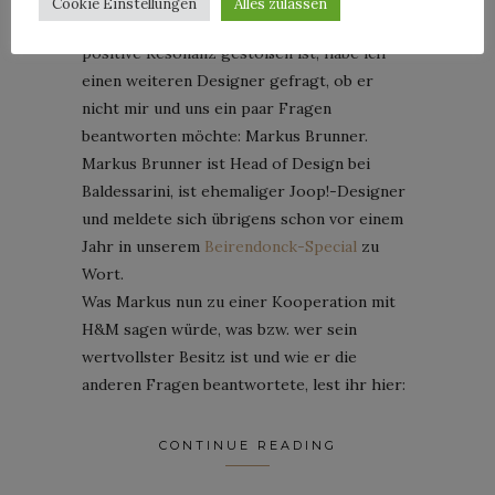
Cookie Einstellungen
Alles zulassen
Designerfreunde“-Buch
von mir auf äußerst
positive Resonanz gestoßen ist, habe ich
einen weiteren Designer gefragt, ob er
nicht mir und uns ein paar Fragen
beantworten möchte: Markus Brunner.
Markus Brunner ist Head of Design bei
Baldessarini, ist ehemaliger Joop!-Designer
und meldete sich übrigens schon vor einem
Jahr in unserem
Beirendonck-Special
zu
Wort.
Was Markus nun zu einer Kooperation mit
H&M sagen würde, was bzw. wer sein
wertvollster Besitz ist und wie er die
anderen Fragen beantwortete, lest ihr hier:
CONTINUE READING