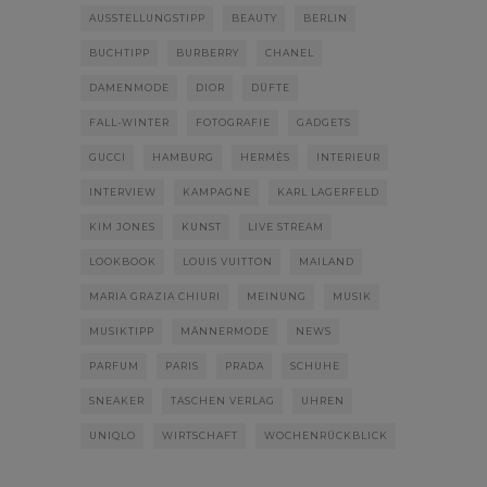
AUSSTELLUNGSTIPP
BEAUTY
BERLIN
BUCHTIPP
BURBERRY
CHANEL
DAMENMODE
DIOR
DÜFTE
FALL-WINTER
FOTOGRAFIE
GADGETS
GUCCI
HAMBURG
HERMÈS
INTERIEUR
INTERVIEW
KAMPAGNE
KARL LAGERFELD
KIM JONES
KUNST
LIVE STREAM
LOOKBOOK
LOUIS VUITTON
MAILAND
MARIA GRAZIA CHIURI
MEINUNG
MUSIK
MUSIKTIPP
MÄNNERMODE
NEWS
PARFUM
PARIS
PRADA
SCHUHE
SNEAKER
TASCHEN VERLAG
UHREN
UNIQLO
WIRTSCHAFT
WOCHENRÜCKBLICK