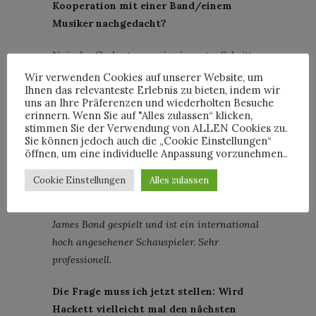
Kooperation mit einer Band/einem
Musiker nachgedacht?
Naja das Orchester war ja ein erster Schritt.
Aber bisher haben wir über eine Kooperation
Wir verwenden Cookies auf unserer Website, um
Ihnen das relevanteste Erlebnis zu bieten, indem wir
mit einer bestimmten Band nicht
uns an Ihre Präferenzen und wiederholten Besuche
nachgedacht.
erinnern. Wenn Sie auf "Alles zulassen“ klicken,
stimmen Sie der Verwendung von ALLEN Cookies zu.
Wir konnten ja gestern schon ein paar
Sie können jedoch auch die „Cookie Einstellungen“
öffnen, um eine individuelle Anpassung vorzunehmen..
erste Bilder der Kooperation mit Pierce
Brosnan sehen.
Cookie Einstellungen
Alles zulassen
Ja er ist super. Er ist perfekt für Hackett, hat
James Bond gespielt und ist ein international
hoch angesehener Schauspieler. Sehr
professionell.
Die Frage muss ich jetzt stellen: Wird
Hackett vielleicht mal den nächsten