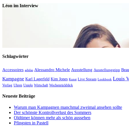
Léon im Interview
Schlagwörter
Accessoires
Ausstellung
Alessandro Michele
Ausstellungstipp
Beau
adidas
Louis V
Kampagne
Karl Lagerfeld
Kim Jones
Live Stream
Kunst
Lookbook
Verlag
Uhren
Uniqlo
Wirtschaft
Wochenrückblick
Neueste Beiträge
Warum man Kampagnen manchmal zweimal ansehen sollte
Der schönste Kontrollverlust des Sommers
Oldtimer können mehr als schön aussehen
Pfingsten in Pastell