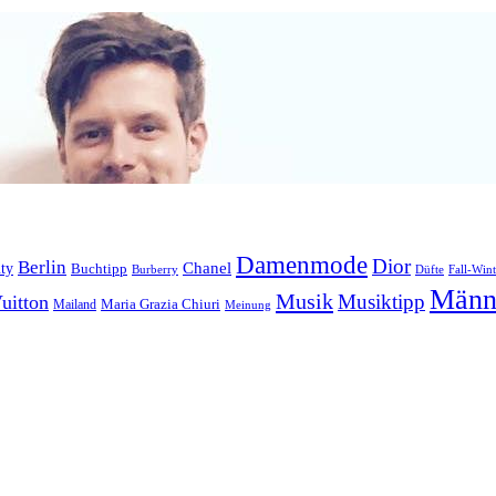
Damenmode
Dior
Berlin
Chanel
ty
Buchtipp
Düfte
Fall-Wint
Burberry
Männ
Musik
Musiktipp
uitton
Maria Grazia Chiuri
Mailand
Meinung