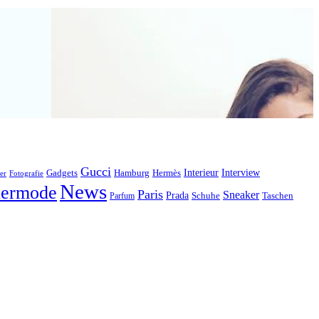
Gucci
Interieur
Hamburg
Hermès
Interview
Gadgets
er
Fotografie
News
ermode
Paris
Sneaker
Prada
Schuhe
Taschen
Parfum