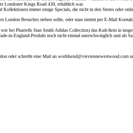
er Londoner Kings Road 430, erhältlich war.
Kollektionen immer einige Specials, die nicht in den Stores oder online
jeden London Besuches stehen sollte, oder man nimmt per E-Mail Konta
h wie bei Pharrells Stan Smith Adidas Collection) das Kult-Item in in
ade-in-England-Produkt noch nicht einmal unerschwinglich und als Sam
ndon oder schreibt eine Mail an worldsend@vieviennewestwood.com u