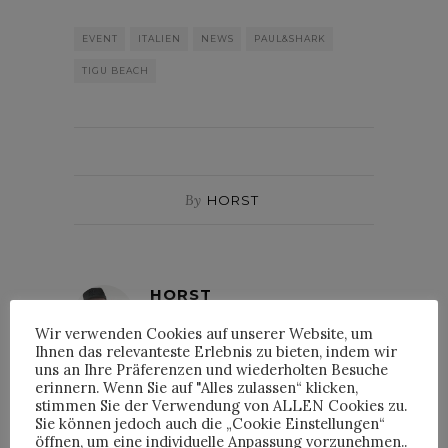
EVENT
ITALIEN
NEWS
PAUL&SHARK
TIGU BEACH
By
HORST
HORST
Wir verwenden Cookies auf unserer Website, um
Ihnen das relevanteste Erlebnis zu bieten, indem wir
uns an Ihre Präferenzen und wiederholten Besuche
erinnern. Wenn Sie auf "Alles zulassen“ klicken,
stimmen Sie der Verwendung von ALLEN Cookies zu.
Sie können jedoch auch die „Cookie Einstellungen“
INTERVIEWS
öffnen, um eine individuelle Anpassung vorzunehmen..