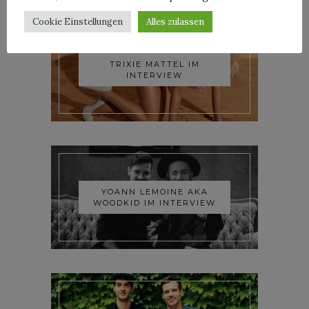
Cookie Einstellungen
Alles zulassen
TRIXIE MATTEL IM
INTERVIEW
YOANN LEMOINE AKA
WOODKID IM INTERVIEW