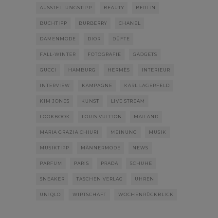
AUSSTELLUNGSTIPP
BEAUTY
BERLIN
BUCHTIPP
BURBERRY
CHANEL
DAMENMODE
DIOR
DÜFTE
FALL-WINTER
FOTOGRAFIE
GADGETS
GUCCI
HAMBURG
HERMÈS
INTERIEUR
INTERVIEW
KAMPAGNE
KARL LAGERFELD
KIM JONES
KUNST
LIVE STREAM
LOOKBOOK
LOUIS VUITTON
MAILAND
MARIA GRAZIA CHIURI
MEINUNG
MUSIK
MUSIKTIPP
MÄNNERMODE
NEWS
PARFUM
PARIS
PRADA
SCHUHE
SNEAKER
TASCHEN VERLAG
UHREN
UNIQLO
WIRTSCHAFT
WOCHENRÜCKBLICK