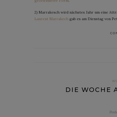
gezeichneter Form
.
2) Marrakesch wird nächstes Jahr um eine Attr
Laurent Marrakech
gab es am Dienstag von Pet
CO
W
DIE WOCHE 
Post