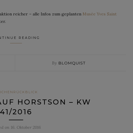
aktion reicher – alle Infos zum geplanten
Musée Yves Saint
er.
NTINUE READING
By
BLOMQUIST
OCHENRÜCKBLICK
AUF HORSTSON – KW
41/2016
ed on
16. Oktober 2016