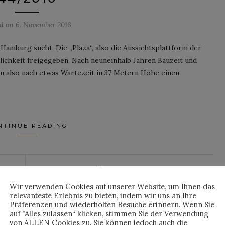
ed on
6. November 2016
Hamburg sucht: Die „Plaza“, also die Aussichtsplattform der
ntlichkeit freigegeben. Nach neuneinhalb Jahren Bauzeit und
un also nach etwas Wartezeit in 37 Metern Höhe einen
NTINUE READING
By
HORST
Wir verwenden Cookies auf unserer Website, um Ihnen das
relevanteste Erlebnis zu bieten, indem wir uns an Ihre
Präferenzen und wiederholten Besuche erinnern. Wenn Sie
auf "Alles zulassen“ klicken, stimmen Sie der Verwendung
OCHENRÜCKBLICK
von ALLEN Cookies zu. Sie können jedoch auch die