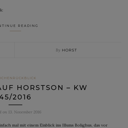
k:
NTINUE READING
By
HORST
OCHENRÜCKBLICK
AUF HORSTSON – KW
45/2016
d on
13. November 2016
ach mal mit einem Einblick ins Illums Bolighus, das vor