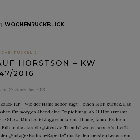
g
WOCHENRÜCKBLICK
OCHENRÜCKBLICK
AUF HORSTSON – KW
47/2016
ed on
27. November 2016
lick für – wie der Name schon sagt – einen Blick zurück. Das
haben für morgen Abend eine Empfehlung: Ab 21 Uhr streamt
re Show. Mit dabei: Bloggerin Leonie Hanne, Bunte Fashion-
Bülter, die aktuelle „Lifestyle-Trends“, wie es so schön heißt,
s der „Vintage-Fashion-Experte“ dürfte den meisten Lesern ein