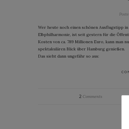
Post
Wer heute noch einen schönen Ausflugstipp in 
Elbphilharmonie, ist seit gestern für die Öffe
Kosten von ca. 789 Millionen Euro, kann man n
spektakulären Blick über Hamburg genießen.
Das sieht dann ungefähr so aus:
CO
2
Comments
W