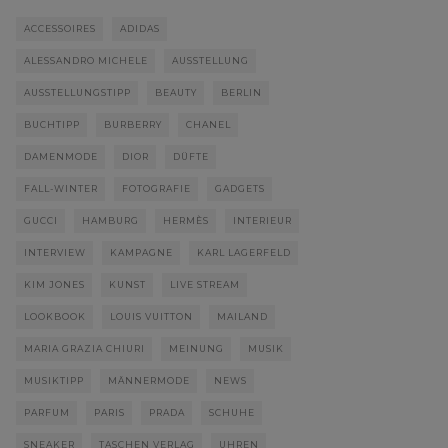
ACCESSOIRES
ADIDAS
ALESSANDRO MICHELE
AUSSTELLUNG
AUSSTELLUNGSTIPP
BEAUTY
BERLIN
BUCHTIPP
BURBERRY
CHANEL
DAMENMODE
DIOR
DÜFTE
FALL-WINTER
FOTOGRAFIE
GADGETS
GUCCI
HAMBURG
HERMÈS
INTERIEUR
INTERVIEW
KAMPAGNE
KARL LAGERFELD
KIM JONES
KUNST
LIVE STREAM
LOOKBOOK
LOUIS VUITTON
MAILAND
MARIA GRAZIA CHIURI
MEINUNG
MUSIK
MUSIKTIPP
MÄNNERMODE
NEWS
PARFUM
PARIS
PRADA
SCHUHE
SNEAKER
TASCHEN VERLAG
UHREN