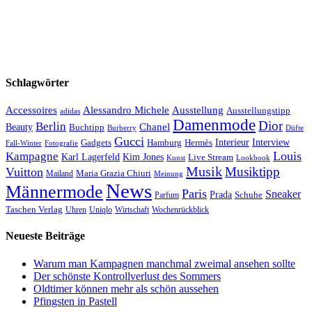
Schlagwörter
Accessoires
Ausstellung
Alessandro Michele
Ausstellungstipp
adidas
Damenmode
Dior
Berlin
Chanel
Beauty
Buchtipp
Düfte
Burberry
Gucci
Interieur
Hamburg
Hermès
Interview
Gadgets
Fall-Winter
Fotografie
Louis
Kampagne
Karl Lagerfeld
Kim Jones
Live Stream
Kunst
Lookbook
Musik
Musiktipp
Vuitton
Maria Grazia Chiuri
Mailand
Meinung
News
Männermode
Paris
Sneaker
Prada
Schuhe
Parfum
Taschen Verlag
Uhren
Uniqlo
Wirtschaft
Wochenrückblick
Neueste Beiträge
Warum man Kampagnen manchmal zweimal ansehen sollte
Der schönste Kontrollverlust des Sommers
Oldtimer können mehr als schön aussehen
Pfingsten in Pastell