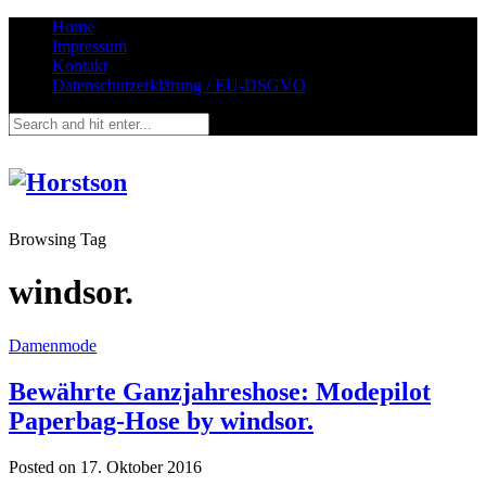
Home
Impressum
Kontakt
Datenschutzerklärung / EU-DSGVO
Browsing Tag
windsor.
Damenmode
Bewährte Ganzjahreshose: Modepilot
Paperbag-Hose by windsor.
Posted on
17. Oktober 2016