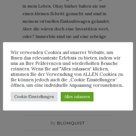
in mein Leben. Okay, bisher haben sie nur
einen kleinen Schritt gemacht und sind in
meinem virtuellen Einkaufswagen gelandet.
Aber die wären doch eine Investition wert,
oder? Immerhin sind sie auf eine schräge
Art klassisch. Auf eine andere Art sind sie
aber einfach nur schräg.
Wir verwenden Cookies auf unserer Website, um
Ihnen das relevanteste Erlebnis zu bieten, indem wir
Wenn ich sie kaufen würde, könnte ich sie
uns an Ihre Präferenzen und wiederholten Besuche
zum Beispiel so kombinieren:
erinnern. Wenn Sie auf "Alles zulassen“ klicken,
stimmen Sie der Verwendung von ALLEN Cookies zu.
Sie können jedoch auch die „Cookie Einstellungen“
CONTINUE READING
öffnen, um eine individuelle Anpassung vorzunehmen..
Cookie Einstellungen
Alles zulassen
5
Comments
By
BLOMQUIST