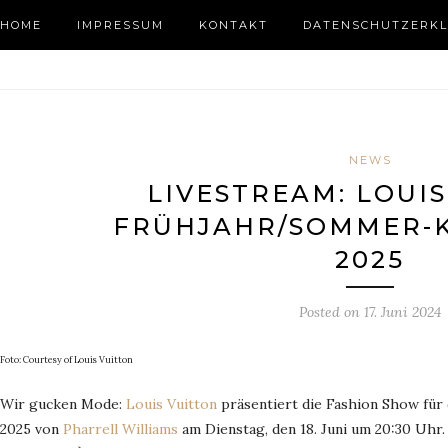
HOME
IMPRESSUM
KONTAKT
DATENSCHUTZERKL
NEWS
LIVESTREAM: LOUI
FRÜHJAHR/SOMMER-
2025
Posted on
17. Juni 2024
Foto: Courtesy of Louis Vuitton
Wir gucken Mode:
Louis Vuitton
präsentiert die Fashion Show fü
2025 von
Pharrell Williams
am Dienstag, den 18. Juni um 20:30 Uhr