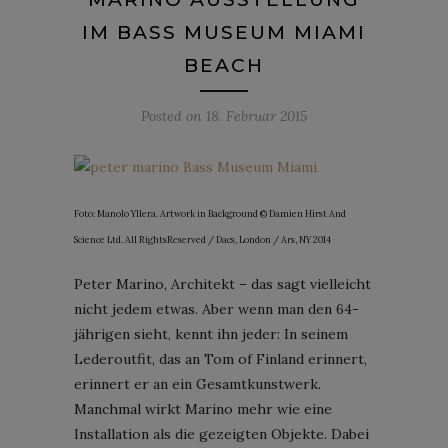
IM BASS MUSEUM MIAMI
BEACH
Posted on
18. Februar 2015
Foto: Manolo Yllera. Artwork in Background © Damien Hirst And
Science Ltd. All RightsReserved / Dacs, London / Ars, NY 2014
Peter Marino, Architekt – das sagt vielleicht
nicht jedem etwas. Aber wenn man den 64-
jährigen sieht, kennt ihn jeder: In seinem
Lederoutfit, das an Tom of Finland erinnert,
erinnert er an ein Gesamtkunstwerk.
Manchmal wirkt Marino mehr wie eine
Installation als die gezeigten Objekte. Dabei