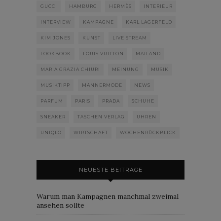
GUCCI
HAMBURG
HERMÈS
INTERIEUR
INTERVIEW
KAMPAGNE
KARL LAGERFELD
KIM JONES
KUNST
LIVE STREAM
LOOKBOOK
LOUIS VUITTON
MAILAND
MARIA GRAZIA CHIURI
MEINUNG
MUSIK
MUSIKTIPP
MÄNNERMODE
NEWS
PARFUM
PARIS
PRADA
SCHUHE
SNEAKER
TASCHEN VERLAG
UHREN
UNIQLO
WIRTSCHAFT
WOCHENRÜCKBLICK
NEUESTE BEITRÄGE
Warum man Kampagnen manchmal zweimal
ansehen sollte