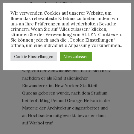
zeigt er sich noch 1993 ganz brav im
Trachtenjanker oder wallendem Armani-
Wir verwenden Cookies auf unserer Website, um
Anzug in der amerikanischen Ausgabe von
Ihnen das relevanteste Erlebnis zu bieten, indem wir
uns an Ihre Präferenzen und wiederholten Besuche
Architectural Digest. Erst später kehrt er
erinnern. Wenn Sie auf "Alles zulassen“ klicken,
zu dem Fetisch Outfit zurück, das er als
stimmen Sie der Verwendung von ALLEN Cookies zu.
Sie können jedoch auch die „Cookie Einstellungen“
junger Mann getragen hat und ihn seinen
öffnen, um eine individuelle Anpassung vorzunehmen..
ersten einflussreichen Auftraggeber 1978
einbrachte – Andy Warhol.
Cookie Einstellungen
Alles zulassen
Marino, mit einer Frau verheiratet und weit
weg von der Schwulenszene, hatte sich brav,
nachdem er als Kind italienischer
Einwanderer im New Yorker Stadtteil
Queens geboren wurde, nach dem Studium
bei Ieoh Ming Pei und George Nelson in die
Materie der Architektur eingearbeitet und
an Hochbauten mitgewirkt, bevor er dann
auf Warhol traf.