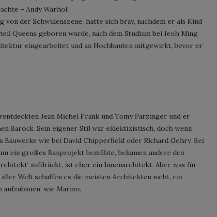
rachte – Andy Warhol.
g von der Schwulenszene, hatte sich brav, nachdem er als Kind
tteil Queens geboren wurde, nach dem Studium bei Ieoh Ming
itektur eingearbeitet und an Hochbauten mitgewirkt, bevor er
rentdeckten Jean Michel Frank und Tomy Parzinger und er
en Barock. Sein eigener Stil war eklektizistisch, doch wenn
n Bauwerke wie bei David Chipperfield oder Richard Gehry. Bei
 um ein großes Bauprojekt bemühte, bekamen andere den
rchitekt‘ aufdrückt, ist eher ein Innenarchitekt. Aber was für
aller Welt schaffen es die meisten Architekten nicht, ein
 aufzubauen, wie Marino.