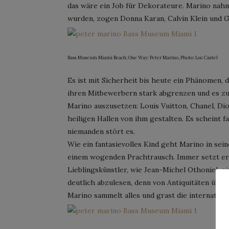
das wäre ein Job für Dekorateure. Marino nah
wurden, zogen Donna Karan, Calvin Klein und G
Bass Museum Miami Beach; One Way: Peter Marino, Photo: Luc Castel
Es ist mit Sicherheit bis heute ein Phänomen, 
ihren Mitbewerbern stark abgrenzen und es z
Marino auszusetzen: Louis Vuitton, Chanel, Dior,
heiligen Hallen von ihm gestalten. Es scheint f
niemanden stört es.
Wie ein fantasievolles Kind geht Marino in seine
einem wogenden Prachtrausch. Immer setzt er 
Lieblingskünstler, wie Jean-Michel Othoniel, e
deutlich abzulesen, denn von Antiquitäten über
Marino sammelt alles und grast die internation