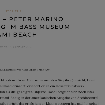
INTERIEUR
 – PETER MARINO
G IM BASS MUSEUM
AMI BEACH
ed on
18. Februar 2015
. All RightsReserved / Dacs, London / Ars, NY 2014
nicht jedem etwas. Aber wenn man den 64-jährigen sieht, kennt
 Finland erinnert, erinnert er an ein Gesamtkunstwerk.
on als die gezeigten Objekte. Dabei zeigt er sich noch 1993
rmani-Anzug in der amerikanischen Ausgabe von Architectural
tfit zurück, das er als junger Mann getragen hat und ihn seinen