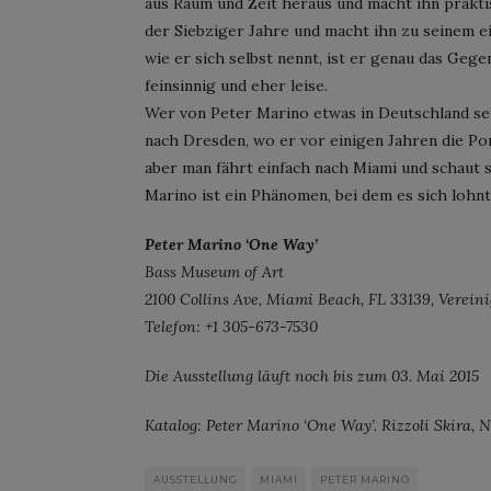
aus Raum und Zeit heraus und macht ihn praktis
der Siebziger Jahre und macht ihn zu seinem 
wie er sich selbst nennt, ist er genau das Gege
feinsinnig und eher leise.
Wer von Peter Marino etwas in Deutschland se
nach Dresden, wo er vor einigen Jahren die P
aber man fährt einfach nach Miami und schaut s
Marino ist ein Phänomen, bei dem es sich lohnt
Peter Marino ‘One Way’
Bass Museum of Art
2100 Collins Ave, Miami Beach, FL 33139, Vereini
Telefon: +1 305-673-7530
Die Ausstellung läuft noch bis zum 03. Mai 2015
Katalog: Peter Marino ‘One Way’. Rizzoli Skira, N
AUSSTELLUNG
MIAMI
PETER MARINO