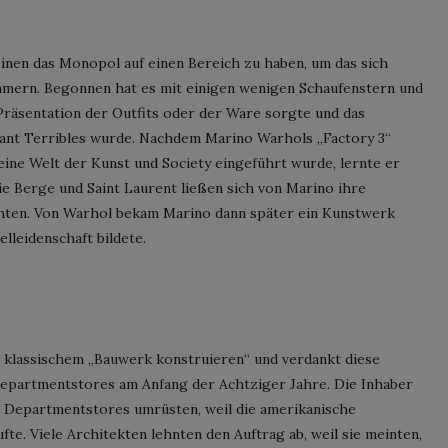
inen das Monopol auf einen Bereich zu haben, um das sich
ümmern. Begonnen hat es mit einigen wenigen Schaufenstern und
 Präsentation der Outfits oder der Ware sorgte und das
fant Terribles wurde. Nachdem Marino Warhols „Factory 3“
 eine Welt der Kunst und Society eingeführt wurde, lernte er
ie Berge und Saint Laurent ließen sich von Marino ihre
hten. Von Warhol bekam Marino dann später ein Kunstwerk
lleidenschaft bildete.
 klassischem „Bauwerk konstruieren“ und verdankt diese
epartmentstores am Anfang der Achtziger Jahre. Die Inhaber
e Departmentstores umrüsten, weil die amerikanische
te. Viele Architekten lehnten den Auftrag ab, weil sie meinten,