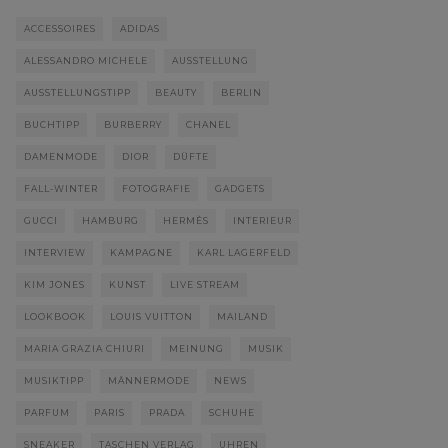
ACCESSOIRES
ADIDAS
ALESSANDRO MICHELE
AUSSTELLUNG
AUSSTELLUNGSTIPP
BEAUTY
BERLIN
BUCHTIPP
BURBERRY
CHANEL
DAMENMODE
DIOR
DÜFTE
FALL-WINTER
FOTOGRAFIE
GADGETS
GUCCI
HAMBURG
HERMÈS
INTERIEUR
INTERVIEW
KAMPAGNE
KARL LAGERFELD
KIM JONES
KUNST
LIVE STREAM
LOOKBOOK
LOUIS VUITTON
MAILAND
MARIA GRAZIA CHIURI
MEINUNG
MUSIK
MUSIKTIPP
MÄNNERMODE
NEWS
PARFUM
PARIS
PRADA
SCHUHE
SNEAKER
TASCHEN VERLAG
UHREN