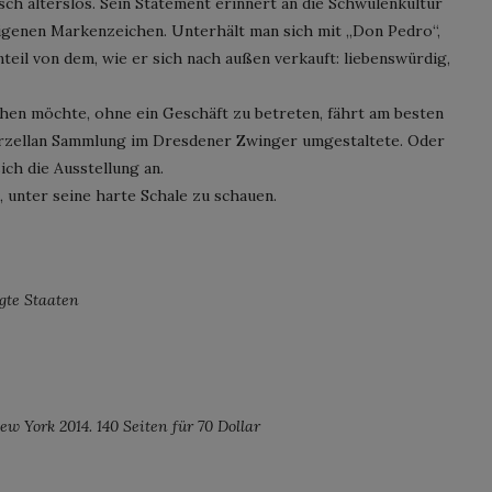
ch alterslos. Sein Statement erinnert an die Schwulenkultur
eigenen Markenzeichen. Unterhält man sich mit „Don Pedro“,
nteil von dem, wie er sich nach außen verkauft: liebenswürdig,
hen möchte, ohne ein Geschäft zu betreten, fährt am besten
orzellan Sammlung im Dresdener Zwinger umgestaltete. Oder
ich die Ausstellung an.
, unter seine harte Schale zu schauen.
gte Staaten
ew York 2014. 140 Seiten für 70 Dollar