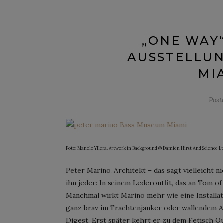
„ONE WAY“
AUSSTELLUN
MI
Post
Foto: Manolo Yllera. Artwork in Background © Damien Hirst And Science Ltd
Peter Marino, Architekt – das sagt vielleicht 
ihn jeder: In seinem Lederoutfit, das an Tom of
Manchmal wirkt Marino mehr wie eine Installati
ganz brav im Trachtenjanker oder wallendem A
Digest. Erst später kehrt er zu dem Fetisch Ou