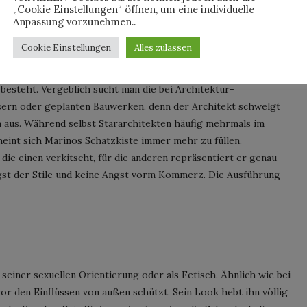
„Cookie Einstellungen“ öffnen, um eine individuelle
Anpassung vorzunehmen..
n Haus besitzt (und mehrere Hochbau Wettbewerbe verloren
Cookie Einstellungen
Alles zulassen
. Die Ausstellung „One Way“ – bei Marino ging es ja immer nur
n Society Liebling eine fulminante Schau, die aus
besteht. Vergeblich sucht man die bei Architektur-
sern oder geplanten Bauwerken, denn der Architekt schwelgt
ten aus. Während selbst Stararchitekten häufig mehrmals im
eint sich Marinos Schatzkiste immer mehr zu füllen.
 die einen verkitscht, für die anderen repräsentiert er genau
gst der Stile und keine Angst vorm Kommerz. Die Ausführung
seiner sexuellen Orientierung oder als Fetisch. Ähnlich wie bei
 vor den Einflüssen von außen schützt. Sein Look hebt ihn völlig