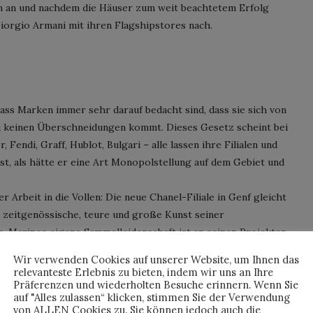
m an und nachdem die Häuser zum weit beachtetem Erfolg
iorgio Armani mit ihren Flagshipstores nach.
dass Marken immer sehr darauf bedacht sind, dass sie sich von
u keinen Überschneidungen kommt. Dieses Gesetz scheint bei
 Fendi, Graff, Hublot, Bulgari – alle lassen ihre Filialen und
ast, als hätte er eine Art Monopolstellung auf dem Gebiet und
r Arbeit in die Vollen: Die neue Chanel-Filiale in Genf gleicht
zeitgenössische, teure und große Kunst seiner
in. Marinos eigene Sammelleidenschaft ist an seinen Projekten
 Fotografie bis zu Porzellan und Büchern des 16. Jahrhunderts:
Wir verwenden Cookies auf unserer Website, um Ihnen das
alen Auktionshäuser ab wie ein Staubsauger.
relevanteste Erlebnis zu bieten, indem wir uns an Ihre
Präferenzen und wiederholten Besuche erinnern. Wenn Sie
auf "Alles zulassen“ klicken, stimmen Sie der Verwendung
von ALLEN Cookies zu. Sie können jedoch auch die