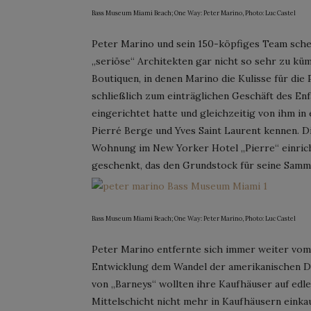
Bass Museum Miami Beach; One Way: Peter Marino, Photo: Luc Castel
Peter Marino und sein 150-köpfiges Team sche
„seriöse“ Architekten gar nicht so sehr zu k
Boutiquen, in denen Marino die Kulisse für die
schließlich zum einträglichen Geschäft des En
eingerichtet hatte und gleichzeitig von ihm in
Pierré Berge und Yves Saint Laurent kennen. D
Wohnung im New Yorker Hotel „Pierre“ einric
geschenkt, das den Grundstock für seine Samme
Bass Museum Miami Beach; One Way: Peter Marino, Photo: Luc Castel
Peter Marino entfernte sich immer weiter vom
Entwicklung dem Wandel der amerikanischen D
von „Barneys“ wollten ihre Kaufhäuser auf edl
Mittelschicht nicht mehr in Kaufhäusern einkauf