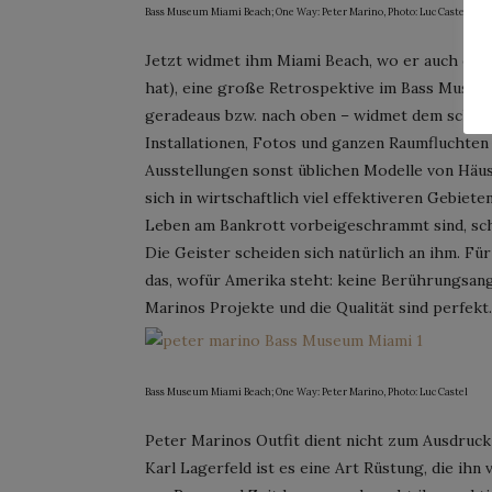
Bass Museum Miami Beach; One Way: Peter Marino, Photo: Luc Castel
Jetzt widmet ihm Miami Beach, wo er auch ei
hat), eine große Retrospektive im Bass Museum
geradeaus bzw. nach oben – widmet dem schräge
Installationen, Fotos und ganzen Raumfluchten 
Ausstellungen sonst üblichen Modelle von Häu
sich in wirtschaftlich viel effektiveren Gebie
Leben am Bankrott vorbeigeschrammt sind, sch
Die Geister scheiden sich natürlich an ihm. Für
das, wofür Amerika steht: keine Berührungsan
Marinos Projekte und die Qualität sind perfekt.
Bass Museum Miami Beach; One Way: Peter Marino, Photo: Luc Castel
Peter Marinos Outfit dient nicht zum Ausdruck 
Karl Lagerfeld ist es eine Art Rüstung, die ihn