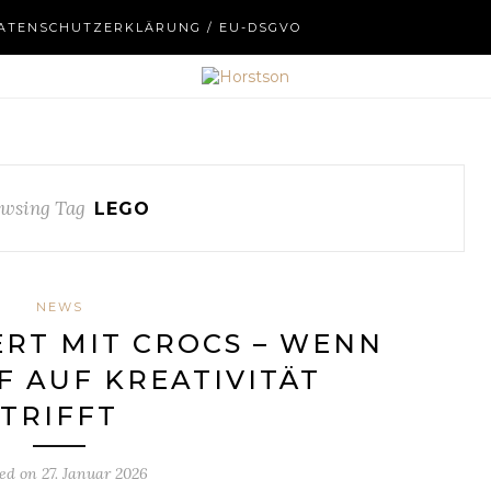
ATENSCHUTZERKLÄRUNG / EU-DSGVO
wsing Tag
LEGO
NEWS
RT MIT CROCS – WENN
 AUF KREATIVITÄT
TRIFFT
ted on
27. Januar 2026