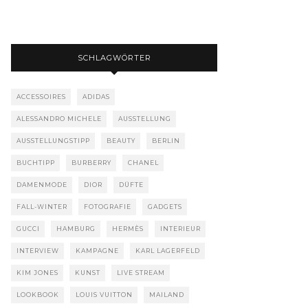
SCHLAGWÖRTER
ACCESSOIRES
ADIDAS
ALESSANDRO MICHELE
AUSSTELLUNG
AUSSTELLUNGSTIPP
BEAUTY
BERLIN
BUCHTIPP
BURBERRY
CHANEL
DAMENMODE
DIOR
DÜFTE
FALL-WINTER
FOTOGRAFIE
GADGETS
GUCCI
HAMBURG
HERMÈS
INTERIEUR
INTERVIEW
KAMPAGNE
KARL LAGERFELD
KIM JONES
KUNST
LIVE STREAM
LOOKBOOK
LOUIS VUITTON
MAILAND