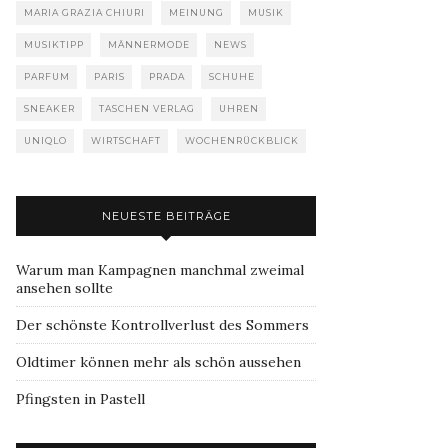
MARIA GRAZIA CHIURI
MEINUNG
MUSIK
MUSIKTIPP
MÄNNERMODE
NEWS
PARFUM
PARIS
PRADA
SCHUHE
SNEAKER
TASCHEN VERLAG
UHREN
UNIQLO
WIRTSCHAFT
WOCHENRÜCKBLICK
NEUESTE BEITRÄGE
Warum man Kampagnen manchmal zweimal
ansehen sollte
Der schönste Kontrollverlust des Sommers
Oldtimer können mehr als schön aussehen
Pfingsten in Pastell