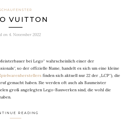
SCHAUFENSTER
O VUITTON
ed on
4. November 2022
eisterbauer bei Lego“ wahrscheinlich einer der
ionals“, so der offizielle Name, handelt es sich um eine kleine
Spielwarenherstellers
finden sich aktuell nur 22 der „LCP“), die
eruf gemacht haben. Sie werden oft auch als Baumeister
 vielen groß angelegten Lego-Bauwerken sind, die wohl die
haben.
NTINUE READING