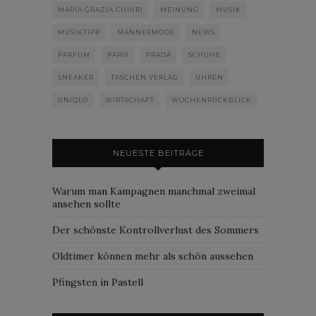
MARIA GRAZIA CHIURI
MEINUNG
MUSIK
MUSIKTIPP
MÄNNERMODE
NEWS
PARFUM
PARIS
PRADA
SCHUHE
SNEAKER
TASCHEN VERLAG
UHREN
UNIQLO
WIRTSCHAFT
WOCHENRÜCKBLICK
NEUESTE BEITRÄGE
Warum man Kampagnen manchmal zweimal
ansehen sollte
Der schönste Kontrollverlust des Sommers
Oldtimer können mehr als schön aussehen
Pfingsten in Pastell