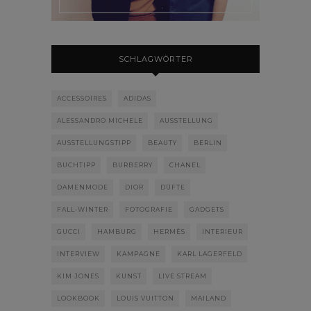
SCHLAGWÖRTER
ACCESSOIRES
ADIDAS
ALESSANDRO MICHELE
AUSSTELLUNG
AUSSTELLUNGSTIPP
BEAUTY
BERLIN
BUCHTIPP
BURBERRY
CHANEL
DAMENMODE
DIOR
DÜFTE
FALL-WINTER
FOTOGRAFIE
GADGETS
GUCCI
HAMBURG
HERMÈS
INTERIEUR
INTERVIEW
KAMPAGNE
KARL LAGERFELD
KIM JONES
KUNST
LIVE STREAM
LOOKBOOK
LOUIS VUITTON
MAILAND