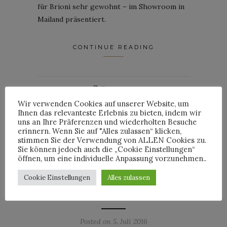
für Brioni sehr gewohnt – im Showroom in
Mailand präsentiert.
CONTINUE READING
7
Comments
Wir verwenden Cookies auf unserer Website, um
Ihnen das relevanteste Erlebnis zu bieten, indem wir
By
HORST
uns an Ihre Präferenzen und wiederholten Besuche
erinnern. Wenn Sie auf "Alles zulassen“ klicken,
stimmen Sie der Verwendung von ALLEN Cookies zu.
Sie können jedoch auch die „Cookie Einstellungen“
öffnen, um eine individuelle Anpassung vorzunehmen..
MÄNNERMODE
Cookie Einstellungen
Alles zulassen
„PARIS ONE“ – JUSTIN
O’SHEA FÜR BRIONI
Posted on
5. Juli 2016