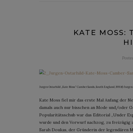
KATE MOSS: 
H
Poste
Jurgen Ostarhild „Kate Moss“ Camber Sands, South England, 1991 © Jurge
Kate Moss fiel mir das erste Mal Anfang der Ne
damals auch nur bisschen an Mode und/oder Go
Popularitätsschub war das Editorial „Under Exp
wurde und den Vorwurf nachzog, zu freizügig z
Sarah Doukas, der Gründerin der legendären M