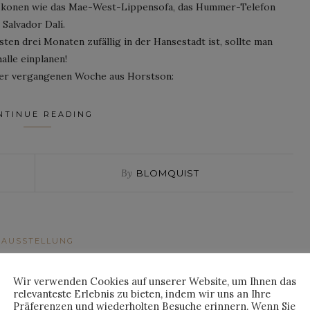
 Ikonen wie das Mae-West-Lippensofa, das Hummer-Telefon
Salvador Dalí.
en drei Monaten zufällig in der Hansestadt ist, sollte man
lle einplanen!
 der vergangenen Woche aus Horstson:
NTINUE READING
By
BLOMQUIST
AUSSTELLUNG
NGSTIPP: MARILYN
Wir verwenden Cookies auf unserer Website, um Ihnen das
E IN BERLIN
relevanteste Erlebnis zu bieten, indem wir uns an Ihre
Präferenzen und wiederholten Besuche erinnern. Wenn Sie