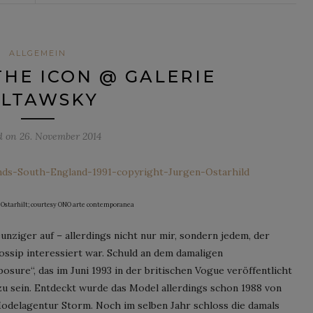
ALLGEMEIN
THE ICON @ GALERIE
ILTAWSKY
d on
26. November 2014
n Ostarhilt; courtesy ONO arte contemporanea
unziger auf – allerdings nicht nur mir, sondern jedem, der
ssip interessiert war. Schuld an dem damaligen
osure“, das im Juni 1993 in der britischen Vogue veröffentlicht
u sein. Entdeckt wurde das Model allerdings schon 1988 von
odelagentur Storm. Noch im selben Jahr schloss die damals