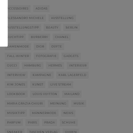
ACCESSOIRES
ADIDAS
ALESSANDRO MICHELE
AUSSTELLUNG
AUSSTELLUNGSTIPP
BEAUTY
BERLIN
BUCHTIPP
BURBERRY
CHANEL
DAMENMODE
DIOR
DÜFTE
FALL-WINTER
FOTOGRAFIE
GADGETS
GUCCI
HAMBURG
HERMÈS
INTERIEUR
INTERVIEW
KAMPAGNE
KARL LAGERFELD
KIM JONES
KUNST
LIVE STREAM
LOOKBOOK
LOUIS VUITTON
MAILAND
MARIA GRAZIA CHIURI
MEINUNG
MUSIK
MUSIKTIPP
MÄNNERMODE
NEWS
PARFUM
PARIS
PRADA
SCHUHE
SNEAKER
TASCHEN VERLAG
UHREN