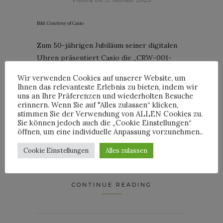
Bild: Courtesy of Casio
Zum 50-jährigen Jubiläum seiner digitalen
Uhren präsentiert Casio die „CRW-001-
1ER“. Was erstmal unspektakulär klingt, wird
Wir verwenden Cookies auf unserer Website, um
beim näheren Hinsehen ein Eyecatcher: Bei
Ihnen das relevanteste Erlebnis zu bieten, indem wir
dem kompakten Modell, handelt es sich um
uns an Ihre Präferenzen und wiederholten Besuche
erinnern. Wenn Sie auf "Alles zulassen“ klicken,
eine Digitaluhr, die als Ring getragen wird.
stimmen Sie der Verwendung von ALLEN Cookies zu.
Die Mini-Uhr spannt den Bogen vom Design
Sie können jedoch auch die „Cookie Einstellungen“
öffnen, um eine individuelle Anpassung vorzunehmen..
klassischer
G-Shock
-Modelle mit modernen
Funktionen zu einer unkonventionellen
Cookie Einstellungen
Alles zulassen
Form.
CONTINUE READING