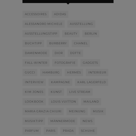
ACCESSOIRES
ADIDAS
ALESSANDRO MICHELE
AUSSTELLUNG
AUSSTELLUNGSTIPP
BEAUTY
BERLIN
BUCHTIPP
BURBERRY
CHANEL
DAMENMODE
DIOR
DÜFTE
FALL-WINTER
FOTOGRAFIE
GADGETS
GUCCI
HAMBURG
HERMÈS
INTERIEUR
INTERVIEW
KAMPAGNE
KARL LAGERFELD
KIM JONES
KUNST
LIVE STREAM
LOOKBOOK
LOUIS VUITTON
MAILAND
MARIA GRAZIA CHIURI
MEINUNG
MUSIK
MUSIKTIPP
MÄNNERMODE
NEWS
PARFUM
PARIS
PRADA
SCHUHE