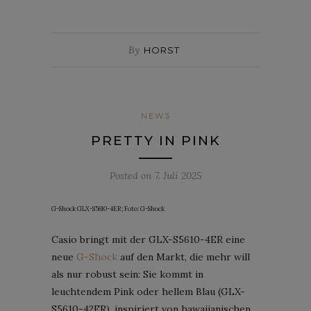
By
HORST
NEWS
PRETTY IN PINK
Posted on
7. Juli 2025
G-Shock GLX-S5610-4ER; Foto: G-Shock
Casio bringt mit der GLX-S5610-4ER eine
neue
G-Shock
auf den Markt, die mehr will
als nur robust sein: Sie kommt in
leuchtendem Pink oder hellem Blau (GLX-
S5610-42ER), inspiriert von hawaiianischen