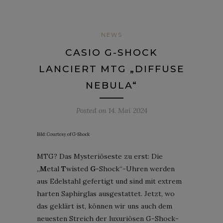
NEWS
CASIO G-SHOCK
LANCIERT MTG „DIFFUSE
NEBULA“
Posted on
14. Mai 2024
Bild: Courtesy of G-Shock
MTG? Das Mysteriöseste zu erst: Die
„
M
etal
T
wisted
G
-Shock“-Uhren werden
aus Edelstahl gefertigt und sind mit extrem
harten Saphirglas ausgestattet. Jetzt, wo
das geklärt ist, können wir uns auch dem
neuesten Streich der luxuriösen G-Shock-