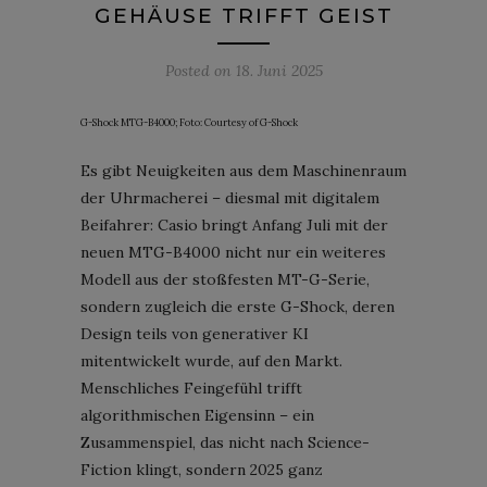
GEHÄUSE TRIFFT GEIST
Posted on
18. Juni 2025
G-Shock MTG-B4000; Foto: Courtesy of G-Shock
Es gibt Neuigkeiten aus dem Maschinenraum
der Uhrmacherei – diesmal mit digitalem
Beifahrer: Casio bringt Anfang Juli mit der
neuen MTG-B4000 nicht nur ein weiteres
Modell aus der stoßfesten MT-G-Serie,
sondern zugleich die erste G-Shock, deren
Design teils von generativer KI
mitentwickelt wurde, auf den Markt.
Menschliches Feingefühl trifft
algorithmischen Eigensinn – ein
Zusammenspiel, das nicht nach Science-
Fiction klingt, sondern 2025 ganz