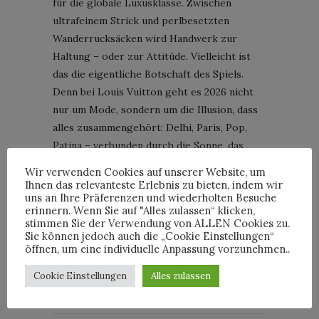
für die globale Luxusklasse. Zwischen
ultrafeinem Strick und perlbesetzten
Wanderrucksäcken wird Handwerk zur
Haltung – oder zur Attitüde. Vielleicht ist
das die eigentliche Botschaft des Spiels.
Denn bei Louis Vuitton geht es 2026 nicht
nur um Mode, sondern um die Illusion, dass
alles zusammengehört: Delhi, Paris, Pop,
Patina – verbunden durch die Sonne, das
Spiel und ein sehr weiches Paar Sneaker.
Wir verwenden Cookies auf unserer Website, um
Bravo Pharrell, wir lieben es!
Ihnen das relevanteste Erlebnis zu bieten, indem wir
uns an Ihre Präferenzen und wiederholten Besuche
erinnern. Wenn Sie auf "Alles zulassen“ klicken,
LOUIS VUITTON
MÄNNERMODE
NEWS
stimmen Sie der Verwendung von ALLEN Cookies zu.
Sie können jedoch auch die „Cookie Einstellungen“
PARIS
PHARRELL WILLIAMS
öffnen, um eine individuelle Anpassung vorzunehmen..
Cookie Einstellungen
Alles zulassen