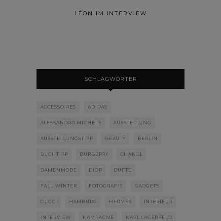
LÉON IM INTERVIEW
SCHLAGWÖRTER
ACCESSOIRES
ADIDAS
ALESSANDRO MICHELE
AUSSTELLUNG
AUSSTELLUNGSTIPP
BEAUTY
BERLIN
BUCHTIPP
BURBERRY
CHANEL
DAMENMODE
DIOR
DÜFTE
FALL-WINTER
FOTOGRAFIE
GADGETS
GUCCI
HAMBURG
HERMÈS
INTERIEUR
INTERVIEW
KAMPAGNE
KARL LAGERFELD