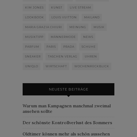
KIM JONES
KUNST
LIVE STREAM
LOOKBOOK
LOUIS VUITTON
MAILAND
MARIA GRAZIA CHIURI
MEINUNG
MUSIK
MUSIKTIPP
MÄNNERMODE
NEWS
PARFUM
PARIS
PRADA
SCHUHE
SNEAKER
TASCHEN VERLAG
UHREN
UNIQLO
WIRTSCHAFT
WOCHENRÜCKBLICK
NEUESTE BEITRÄGE
Warum man Kampagnen manchmal zweimal
ansehen sollte
Der schönste Kontrollverlust des Sommers
Oldtimer können mehr als schön aussehen