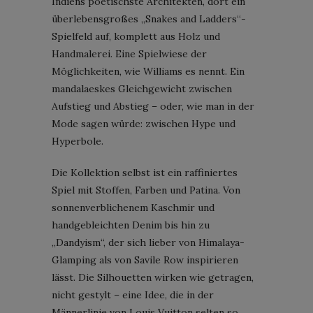
Indiens poetischste Architekten, dort ein
überlebensgroßes „Snakes and Ladders“-
Spielfeld auf, komplett aus Holz und
Handmalerei. Eine Spielwiese der
Möglichkeiten, wie Williams es nennt. Ein
mandalaeskes Gleichgewicht zwischen
Aufstieg und Abstieg – oder, wie man in der
Mode sagen würde: zwischen Hype und
Hyperbole.
Die Kollektion selbst ist ein raffiniertes
Spiel mit Stoffen, Farben und Patina. Von
sonnenverblichenem Kaschmir und
handgebleichten Denim bis hin zu
„Dandyism“, der sich lieber von Himalaya-
Glamping als von Savile Row inspirieren
lässt. Die Silhouetten wirken wie getragen,
nicht gestylt – eine Idee, die in der
Männerlinie von Louis Vuitton selten so