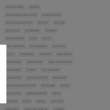
ACCESSOIRES
ADIDAS
ALESSANDRO MICHELE
AUSSTELLUNG
AUSSTELLUNGSTIPP
BEAUTY
BERLIN
BUCHTIPP
BURBERRY
CHANEL
DAMENMODE
DIOR
DÜFTE
FALL-WINTER
FOTOGRAFIE
GADGETS
GUCCI
HAMBURG
HERMÈS
INTERIEUR
INTERVIEW
KAMPAGNE
KARL LAGERFELD
KIM JONES
KUNST
LIVE STREAM
LOOKBOOK
LOUIS VUITTON
MAILAND
MARIA GRAZIA CHIURI
MEINUNG
MUSIK
MUSIKTIPP
MÄNNERMODE
NEWS
PARFUM
PARIS
PRADA
SCHUHE
SNEAKER
TASCHEN VERLAG
UHREN