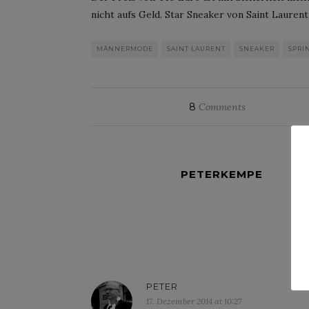
nicht aufs Geld. Star Sneaker von Saint Lauren
MÄNNERMODE
SAINT LAURENT
SNEAKER
SPRI
8
Comments
PETERKEMPE
PETER
17. Dezember 2014 at 10:27