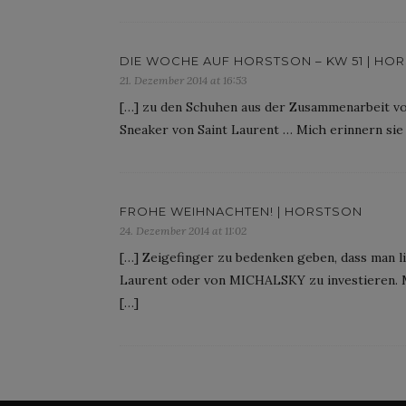
DIE WOCHE AUF HORSTSON – KW 51 | HO
21. Dezember 2014 at 16:53
[…] zu den Schuhen aus der Zusammenarbeit v
Sneaker von Saint Laurent … Mich erinnern sie 
FROHE WEIHNACHTEN! | HORSTSON
24. Dezember 2014 at 11:02
[…] Zeigefinger zu bedenken geben, dass man li
Laurent oder von MICHALSKY zu investieren. M
[…]