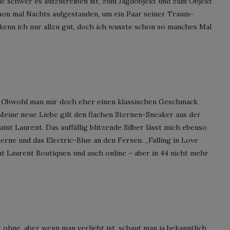
 wie schwer es aufzutreiben ist, zum Jagdobjekt und zum Objekt
hon mal Nachts aufgestanden, um ein Paar seiner Traum-
kenn ich nur allzu gut, doch ich wusste schon so manches Mal
n: Obwohl man mir doch eher einen klassischen Geschmack
Meine neue Liebe gilt den flachen Sternen-Sneaker aus der
int Laurent. Das auffällig blitzende Silber lässt mich ebenso
erne und das Electric-Blue an den Fersen. „Falling in Love
int Laurent Boutiquen und auch online – aber in 44 nicht mehr
 ohne, aber wenn man verliebt ist, schaut man ja bekanntlich