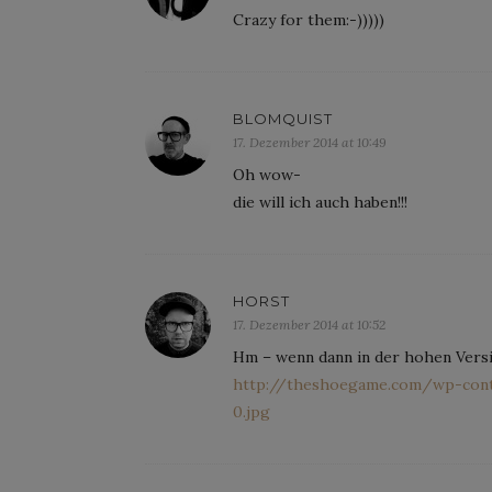
Crazy for them:-)))))
BLOMQUIST
17. Dezember 2014 at 10:49
Oh wow-
die will ich auch haben!!!
HORST
17. Dezember 2014 at 10:52
Hm – wenn dann in der hohen Versi
http://theshoegame.com/wp-conte
0.jpg