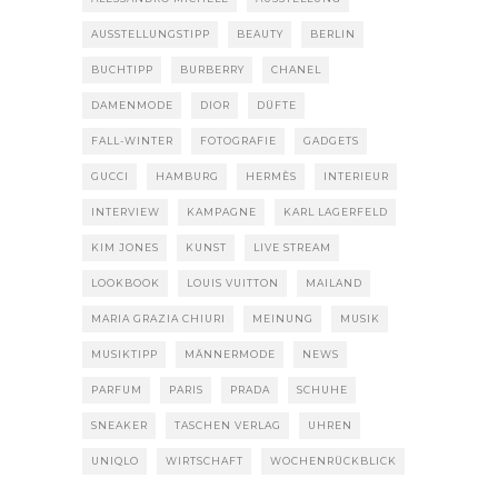
AUSSTELLUNGSTIPP
BEAUTY
BERLIN
BUCHTIPP
BURBERRY
CHANEL
DAMENMODE
DIOR
DÜFTE
FALL-WINTER
FOTOGRAFIE
GADGETS
GUCCI
HAMBURG
HERMÈS
INTERIEUR
INTERVIEW
KAMPAGNE
KARL LAGERFELD
KIM JONES
KUNST
LIVE STREAM
LOOKBOOK
LOUIS VUITTON
MAILAND
MARIA GRAZIA CHIURI
MEINUNG
MUSIK
MUSIKTIPP
MÄNNERMODE
NEWS
PARFUM
PARIS
PRADA
SCHUHE
SNEAKER
TASCHEN VERLAG
UHREN
UNIQLO
WIRTSCHAFT
WOCHENRÜCKBLICK