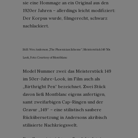
sie eine Hommage an ein Original aus den
1920er Jahren – allerdings leicht modifiziert:
Der Korpus wurde, filmgerecht, schwarz
nachlackiert.
Still: Wes Anderson „The Phoenician Scheme“; Meisterstück 149 50s
Look, Foto: Courtesy of Montblanc
Model Nummer zwei: das Meisterstück 149
im 50er-Jahre-Look, im Film auch als
„Birthright Pen“ bezeichnet. Zwei Stück
davon ließ Montblanc eigens anfertigen,
samt zweifarbigen Cap-Ringen und der
Gravur „149“ – eine stilistisch saubere
Rückübersetzung in Andersons akribisch
stilisierte Nachkriegswelt.