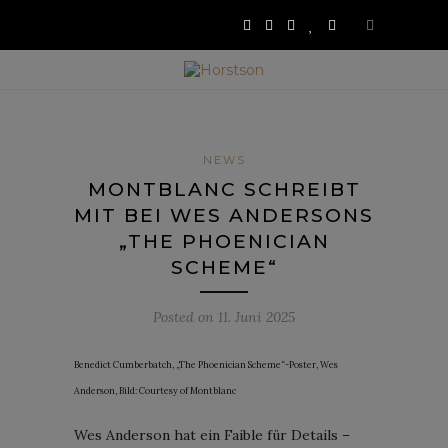
NEWS
MONTBLANC SCHREIBT
MIT BEI WES ANDERSONS
„THE PHOENICIAN
SCHEME“
Posted on
11. Juni 2025
Benedict Cumberbatch, „The Phoenician Scheme“-Poster, Wes
Anderson, Bild: Courtesy of Montblanc
Wes Anderson hat ein Faible für Details –