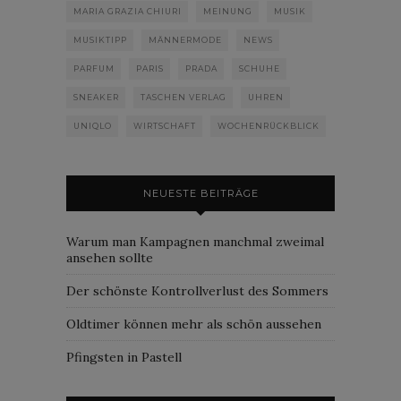
MARIA GRAZIA CHIURI
MEINUNG
MUSIK
MUSIKTIPP
MÄNNERMODE
NEWS
PARFUM
PARIS
PRADA
SCHUHE
SNEAKER
TASCHEN VERLAG
UHREN
UNIQLO
WIRTSCHAFT
WOCHENRÜCKBLICK
NEUESTE BEITRÄGE
Warum man Kampagnen manchmal zweimal
ansehen sollte
Der schönste Kontrollverlust des Sommers
Oldtimer können mehr als schön aussehen
Pfingsten in Pastell