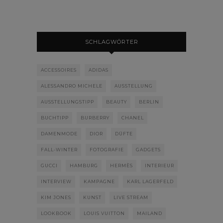
SCHLAGWÖRTER
ACCESSOIRES
ADIDAS
ALESSANDRO MICHELE
AUSSTELLUNG
AUSSTELLUNGSTIPP
BEAUTY
BERLIN
BUCHTIPP
BURBERRY
CHANEL
DAMENMODE
DIOR
DÜFTE
FALL-WINTER
FOTOGRAFIE
GADGETS
GUCCI
HAMBURG
HERMÈS
INTERIEUR
INTERVIEW
KAMPAGNE
KARL LAGERFELD
KIM JONES
KUNST
LIVE STREAM
LOOKBOOK
LOUIS VUITTON
MAILAND