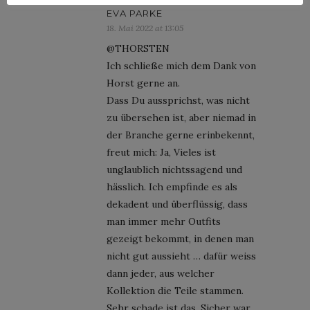
EVA PARKE
18. Mai 2022 at 13:05
@THORSTEN
Ich schließe mich dem Dank von
Horst gerne an.
Dass Du aussprichst, was nicht
zu übersehen ist, aber niemad in
der Branche gerne erinbekennt,
freut mich: Ja, Vieles ist
unglaublich nichtssagend und
hässlich. Ich empfinde es als
dekadent und überflüssig, dass
man immer mehr Outfits
gezeigt bekommt, in denen man
nicht gut aussieht … dafür weiss
dann jeder, aus welcher
Kollektion die Teile stammen.
Sehr schade ist das. Sicher war