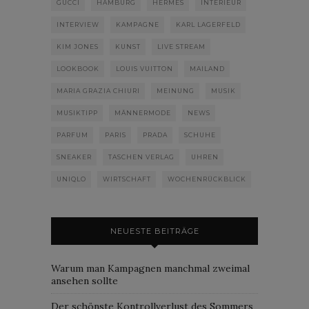
GUCCI
HAMBURG
HERMÈS
INTERIEUR
INTERVIEW
KAMPAGNE
KARL LAGERFELD
KIM JONES
KUNST
LIVE STREAM
LOOKBOOK
LOUIS VUITTON
MAILAND
MARIA GRAZIA CHIURI
MEINUNG
MUSIK
MUSIKTIPP
MÄNNERMODE
NEWS
PARFUM
PARIS
PRADA
SCHUHE
SNEAKER
TASCHEN VERLAG
UHREN
UNIQLO
WIRTSCHAFT
WOCHENRÜCKBLICK
NEUESTE BEITRÄGE
Warum man Kampagnen manchmal zweimal
ansehen sollte
Der schönste Kontrollverlust des Sommers