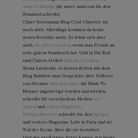
Anne Feldkamp
, die unter anderem für den
Standard schreibt.
Claire Beermanns Blog C’est Clairette ist
noch aktiv. Allerdings kommen da keine
neuen Berichte mehr. Es lohnt sich aber
auch,
die alten zu lesen
, wenn man Freude an
sehr gutem Handwerk hat. Und in Die Zeit
sind Claires Artikel
laufend zu finden
.
Siems Luckwald, zu dessen Zeiten mit dem
Blog Nahtlos! man Gespräche über Pullover
von Hermès
führen konnte
, die Made To
Mesure angefertigt wurden und werden,
schreibt für verschiedene Medien
wie
capital
und
andere Magazine
.
Barbara Markert
schreibt für den
Spiegel
und weitere Magazine. Lebt in Paris und ist
Teil der Szene, über die sie berichtet.
Und der großartige Peter Kempe, hat heute