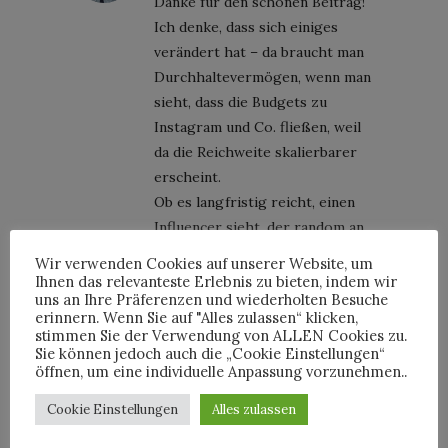
Danke für den schönen Beitrag!
Ich denke, dass sich einiges
verändert hat – da braucht man
Durchhaltevermögen, wenn man
sieht, dass die Budgets zu
Instagram und Co. fließen, weil
da die Reichweite skalierbarer
erscheint.
Ob es langfristig reicht, einen
Influencer sieht, der random an
einem Tag eine Tasche von XY
Wir verwenden Cookies auf unserer Website, um
und einen Tag später von YX
Ihnen das relevanteste Erlebnis zu bieten, indem wir
uns an Ihre Präferenzen und wiederholten Besuche
wird sich zeigen. Tiefe kann ein
erinnern. Wenn Sie auf "Alles zulassen“ klicken,
IG-Post nicht geben, erklären,
stimmen Sie der Verwendung von ALLEN Cookies zu.
warum die Tasche 2000 Euro
Sie können jedoch auch die „Cookie Einstellungen“
öffnen, um eine individuelle Anpassung vorzunehmen..
kostet auch nicht…
Cookie Einstellungen
Alles zulassen