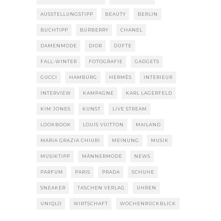
AUSSTELLUNGSTIPP
BEAUTY
BERLIN
BUCHTIPP
BURBERRY
CHANEL
DAMENMODE
DIOR
DÜFTE
FALL-WINTER
FOTOGRAFIE
GADGETS
GUCCI
HAMBURG
HERMÈS
INTERIEUR
INTERVIEW
KAMPAGNE
KARL LAGERFELD
KIM JONES
KUNST
LIVE STREAM
LOOKBOOK
LOUIS VUITTON
MAILAND
MARIA GRAZIA CHIURI
MEINUNG
MUSIK
MUSIKTIPP
MÄNNERMODE
NEWS
PARFUM
PARIS
PRADA
SCHUHE
SNEAKER
TASCHEN VERLAG
UHREN
UNIQLO
WIRTSCHAFT
WOCHENRÜCKBLICK