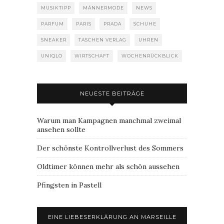
MUSIKTIPP
MÄNNERMODE
NEWS
PARFUM
PARIS
PRADA
SCHUHE
SNEAKER
TASCHEN VERLAG
UHREN
UNIQLO
WIRTSCHAFT
WOCHENRÜCKBLICK
NEUESTE BEITRÄGE
Warum man Kampagnen manchmal zweimal
ansehen sollte
Der schönste Kontrollverlust des Sommers
Oldtimer können mehr als schön aussehen
Pfingsten in Pastell
EINE LIEBESERKLÄRUNG AN MARSEILLE