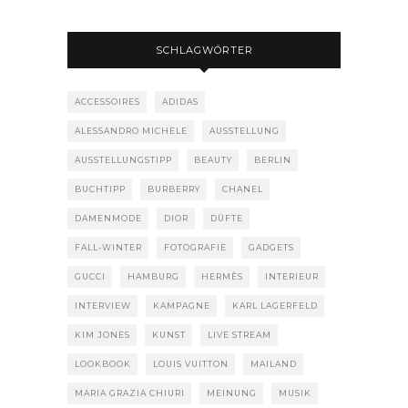
SCHLAGWÖRTER
ACCESSOIRES
ADIDAS
ALESSANDRO MICHELE
AUSSTELLUNG
AUSSTELLUNGSTIPP
BEAUTY
BERLIN
BUCHTIPP
BURBERRY
CHANEL
DAMENMODE
DIOR
DÜFTE
FALL-WINTER
FOTOGRAFIE
GADGETS
GUCCI
HAMBURG
HERMÈS
INTERIEUR
INTERVIEW
KAMPAGNE
KARL LAGERFELD
KIM JONES
KUNST
LIVE STREAM
LOOKBOOK
LOUIS VUITTON
MAILAND
MARIA GRAZIA CHIURI
MEINUNG
MUSIK