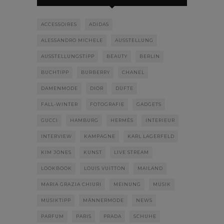
ACCESSOIRES
ADIDAS
ALESSANDRO MICHELE
AUSSTELLUNG
AUSSTELLUNGSTIPP
BEAUTY
BERLIN
BUCHTIPP
BURBERRY
CHANEL
DAMENMODE
DIOR
DÜFTE
FALL-WINTER
FOTOGRAFIE
GADGETS
GUCCI
HAMBURG
HERMÈS
INTERIEUR
INTERVIEW
KAMPAGNE
KARL LAGERFELD
KIM JONES
KUNST
LIVE STREAM
LOOKBOOK
LOUIS VUITTON
MAILAND
MARIA GRAZIA CHIURI
MEINUNG
MUSIK
MUSIKTIPP
MÄNNERMODE
NEWS
PARFUM
PARIS
PRADA
SCHUHE