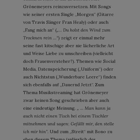
Grönemeyers reinzuversetzen. Mit Songs
wie seiner ersten Single „Morgen“ (Gitarre
von Travis Sänger Fran Healy) oder auch
„Fang mich an“ (
„… Du holst den Wind zum
Trocknen rein …“
) zeigt er einmal mehr
seine fast kitschige aber nie lächerliche Art
und Weise Liebe zu umschreiben (vielleicht
doch Frauenversteher?). Themen wie Social
Media, Datenspeicherung („Uniform“) oder
auch Nichtstun („Wunderbare Leere“) finden
sich ebenfalls auf „Dauernd Jetzt“. Zum
Thema Musikstreaming hat Grönemeyer
zwar keinen Song geschrieben aber auch
eine eindeutige Meinung.
„ … Man kann ja
auch nicht einen Tisch bei einem Tischler
mitnehmen und sagen: Gefällt mir, den stelle
ich mir hin“
. Und zum „Streit“ mit Bono zu
eben diesem Thema (anlässlich des