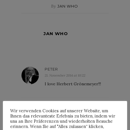
By
JAN WHO
JAN WHO
PETER
21. November 2014 at 10:22
I love Herbert Grönemeyer!!!
MANFRED
Wir verwenden Cookies auf unserer Website, um
Ihnen das relevanteste Erlebnis zu bieten, indem wir
21. November 2014 at 11:13
uns an Ihre Präferenzen und wiederholten Besuche
Morgen klingt wie ein Lied von
erinnern. Wenn Sie auf "Alles zulassen“ klicken,