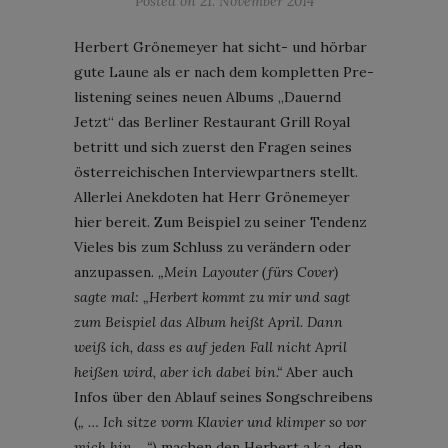
Posted on
21. November 2014
Herbert Grönemeyer hat sicht- und hörbar
gute Laune als er nach dem kompletten Pre-
listening seines neuen Albums „Dauernd
Jetzt“ das Berliner Restaurant Grill Royal
betritt und sich zuerst den Fragen seines
österreichischen Interviewpartners stellt.
Allerlei Anekdoten hat Herr Grönemeyer
hier bereit. Zum Beispiel zu seiner Tendenz
Vieles bis zum Schluss zu verändern oder
anzupassen.
„Mein Layouter (fürs Cover)
sagte mal: „Herbert kommt zu mir und sagt
zum Beispiel das Album heißt April. Dann
weiß ich, dass es auf jeden Fall nicht April
heißen wird, aber ich dabei bin.“
Aber auch
Infos über den Ablauf seines Songschreibens
(
„ … Ich sitze vorm Klavier und klimper so vor
mich hin …“
) machen den Herbert a.k.a. den