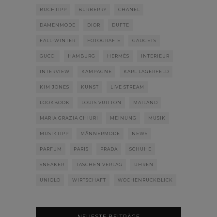
BUCHTIPP
BURBERRY
CHANEL
DAMENMODE
DIOR
DÜFTE
FALL-WINTER
FOTOGRAFIE
GADGETS
GUCCI
HAMBURG
HERMÈS
INTERIEUR
INTERVIEW
KAMPAGNE
KARL LAGERFELD
KIM JONES
KUNST
LIVE STREAM
LOOKBOOK
LOUIS VUITTON
MAILAND
MARIA GRAZIA CHIURI
MEINUNG
MUSIK
MUSIKTIPP
MÄNNERMODE
NEWS
PARFUM
PARIS
PRADA
SCHUHE
SNEAKER
TASCHEN VERLAG
UHREN
UNIQLO
WIRTSCHAFT
WOCHENRÜCKBLICK
NEUESTE BEITRÄGE