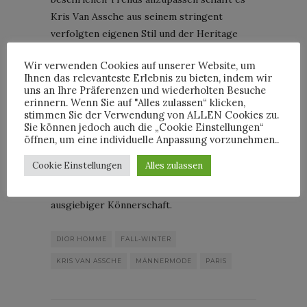
Kris Van Assche aus seinem stringent
verfolgten eigenen Stil und der Heritage
und den Dior-Codes eine eigenständige,
Wir verwenden Cookies auf unserer Website, um
überraschende und zukunftsweisende
Ihnen das relevanteste Erlebnis zu bieten, indem wir
Kollektion für den nächsten Winter zu
uns an Ihre Präferenzen und wiederholten Besuche
erinnern. Wenn Sie auf "Alles zulassen“ klicken,
zeigen, die sehr viel Lust auf Dior Homme
stimmen Sie der Verwendung von ALLEN Cookies zu.
macht.
Sie können jedoch auch die „Cookie Einstellungen“
‚Forever Young‘, ohne futuristischen
öffnen, um eine individuelle Anpassung vorzunehmen..
Visionen zum Opfer zu fallen und doch
Cookie Einstellungen
Alles zulassen
Avantgarde zu sein – der zurückhaltend
wirkende Van Assche beeindruckt mit
ausgiebiger Könnerschaft.
DIOR HOMME
FALL-WINTER
KRIS VAN ASSCHE
MÄNNERMODE
PARIS