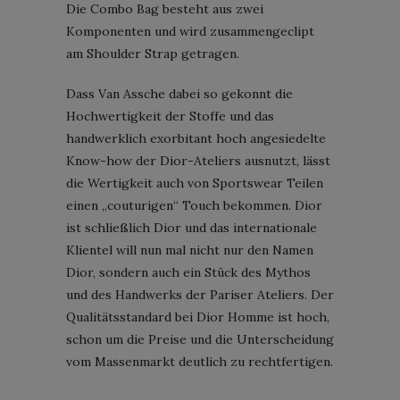
Die Combo Bag besteht aus zwei
Komponenten und wird zusammengeclipt
am Shoulder Strap getragen.
Dass Van Assche dabei so gekonnt die
Hochwertigkeit der Stoffe und das
handwerklich exorbitant hoch angesiedelte
Know-how der Dior-Ateliers ausnutzt, lässt
die Wertigkeit auch von Sportswear Teilen
einen „couturigen“ Touch bekommen. Dior
ist schließlich Dior und das internationale
Klientel will nun mal nicht nur den Namen
Dior, sondern auch ein Stück des Mythos
und des Handwerks der Pariser Ateliers. Der
Qualitätsstandard bei Dior Homme ist hoch,
schon um die Preise und die Unterscheidung
vom Massenmarkt deutlich zu rechtfertigen.
Dior Homme Fall/Winter 2018/2019; Foto:
Patrice Stable